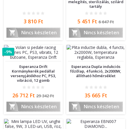
melegítés, sterilizálás, szilárd
tartály
Ár
Ár
Normál
3 810 Ft
5 451 Ft
6 647 Ft
ár


Nincs készleten
Nincs készleten
-9%
Esperanza Drift
Esperanza Dupla indukciós
Kormánykerék pedállal
főzőlap, 4 funkció, 2x2000W,
versenyjátékhoz PC, PS3,
állítható hőmérséklet
vibráció, 12 gomb
Ár
Normál
Ár
26 712 Ft
35 665 Ft
29 342 Ft
ár


Nincs készleten
Nincs készleten