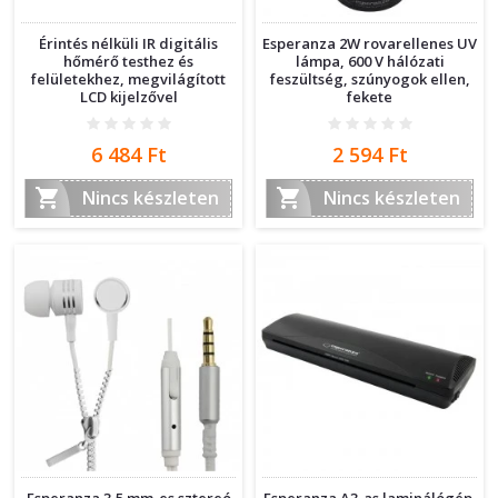
Érintés nélküli IR digitális
Esperanza 2W rovarellenes UV
hőmérő testhez és
lámpa, 600 V hálózati
felületekhez, megvilágított
feszültség, szúnyogok ellen,
LCD kijelzővel
fekete
Ár
Ár
6 484 Ft
2 594 Ft


Nincs készleten
Nincs készleten
Esperanza 3,5 mm-es sztereó
Esperanza A3-as laminálógép,