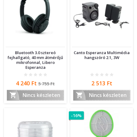
Bluetooth 3.0 sztereó
Canto Esperanza Multimédia
fejhallgató, 40 mm átmérőjű
hangszóró 2.1, 3W
mikrofonnal, Libero
Esperanza
Ár
Normál
Ár
4 240 Ft
2 513 Ft
5 755 Ft
ár


Nincs készleten
Nincs készleten
-16%