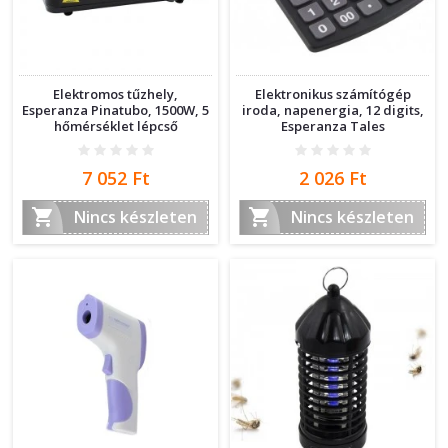
Elektromos tűzhely,
Elektronikus számítógép
Esperanza Pinatubo, 1500W, 5
iroda, napenergia, 12 digits,
hőmérséklet lépcső
Esperanza Tales
Ár
Ár
7 052 Ft
2 026 Ft


Nincs készleten
Nincs készleten