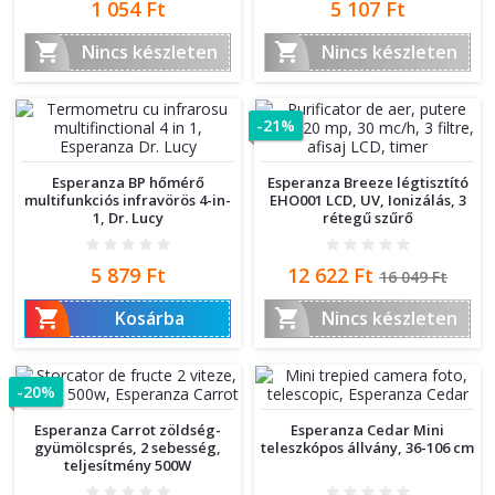
Ár
Ár
1 054 Ft
5 107 Ft


Nincs készleten
Nincs készleten
-21%
Esperanza BP hőmérő
Esperanza Breeze légtisztító
multifunkciós infravörös 4-in-
EHO001 LCD, UV, Ionizálás, 3
1, Dr. Lucy
rétegű szűrő
Ár
Ár
Normál
5 879 Ft
12 622 Ft
16 049 Ft
ár


Kosárba
Nincs készleten
-20%
Esperanza Carrot zöldség-
Esperanza Cedar Mini
gyümölcsprés, 2 sebesség,
teleszkópos állvány, 36-106 cm
teljesítmény 500W