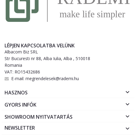
LÉPJEN KAPCSOLATBA VELÜNK
Albacom Biz SRL
Str Bucuresti nr 88, Alba Iulia, Alba , 510018
Romania
VAT: RO15432686
E-mail:
megrendelesek@rademi.hu

HASZNOS

GYORS INFÓK

SHOWROOM NYITVATARTÁS
NEWSLETTER
