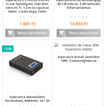
in-ear fejhallgató, mikrofon,
80-125 mikron, 5 db lamináló
extra Hi-Fi, 1,2 m-es cipzáras
fóliát tartalmaz
kábel, 2 szett dugó, fehér
Ár
Ár
1 865 Ft
14 834 Ft


Nincs készleten
Nincs készleten
-10%
Esperanza Asztali ventilátor
30W, 2 sebességfokozat
Esperanza akkumulátor
hordozható, 8400mAh, 1A / 2A