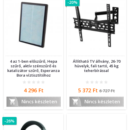
-20%
4 az 1-ben előszűrő, Hepa
Állítható TV állvány, 26-70
szűrő, aktív szénszűrő és
hüvelyk, fali tartó, 45 kg
katalizátor szűrő, Esperanza
teherbírással
Bora víztisztítóhoz
Ár
Ár
Normál
4 296 Ft
5 372 Ft
6 727 Ft
ár


Nincs készleten
Nincs készleten
-26%