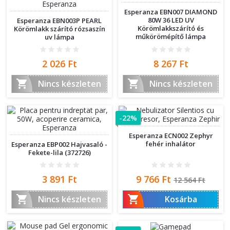
Esperanza EBN007 DIAMOND
80W 36 LED UV
Esperanza EBN003P PEARL
Körömlakkszárító és
Körömlakk szárító rózsaszín
műkörömépítő lámpa
uv lámpa
Ár
Ár
2 026 Ft
8 267 Ft


Nincs készleten
Nincs készleten
-22%
Esperanza ECN002 Zephyr
fehér inhalátor
Esperanza EBP002 Hajvasaló -
Fekete-lila (372726)
Ár
Ár
Normál
3 891 Ft
9 766 Ft
12 564 Ft
ár


Nincs készleten
Kosárba