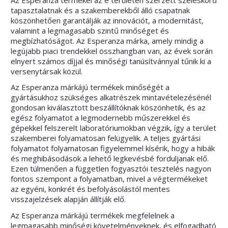
Az Esperanza termékei az e területen szerzett széleskörű
tapasztalatnak és a szakemberekből álló csapatnak
köszönhetően garantálják az innovációt, a modernitást,
valamint a legmagasabb szintű minőséget és
megbízhatóságot. Az Esperanza márka, amely mindig a
legújabb piaci trendekkel összhangban van, az évek során
elnyert számos díjjal és minőségi tanúsítvánnyal tűnik ki a
versenytársak közül.
Az Esperanza márkájú termékek minőségét a
gyártásukhoz szükséges alkatrészek mintavételezésénél
gondosan kiválasztott beszállítóknak köszönhetik, és az
egész folyamatot a legmodernebb műszerekkel és
gépekkel felszerelt laboratóriumokban végzik, így a terület
szakemberei folyamatosan felügyelik. A teljes gyártási
folyamatot folyamatosan figyelemmel kísérik, hogy a hibák
és meghibásodások a lehető legkevésbé forduljanak elő.
Ezen túlmenően a független fogyasztói tesztelés nagyon
fontos szempont a folyamatban, mivel a végtermékeket
az egyéni, konkrét és befolyásolástól mentes
visszajelzések alapján állítják elő.
Az Esperanza márkájú termékek megfelelnek a
legmagasabb minőségi követelményeknek, és elfogadható