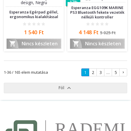
-17%
Esperanza EGG109K MARINE
Esperanza Egérpad géllel,
PS3 Bluetooth fekete vezeték
ergonomikus kialakítással
nélküli kontroller
Ár
Ár
Normál
1 540 Ft
4 148 Ft
5 025 Ft
ár


Nincs készleten
Nincs készleten
1
2
3
…
5
1-36 / 165 elem mutatása


Föl