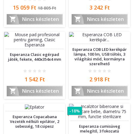
Ár
Normál
Ár
15 059 Ft
3 242 Ft
18 805 Ft
ár


Nincs készleten
Nincs készleten
Esperanza COB LED kerékpár
lámpa, 100 lm, USB töltés, 3
Esperanza Clasic egérpad
világítási mód, kormányra
játék, fekete, 440x354x4 mm
szerelhető
Ár
Ár
1 542 Ft
2 918 Ft


Nincs készleten
Nincs készleten
-18%
Esperanza Copacabana
Vezeték nélküli epilátor, 2
sebesség, 18 csipesz
Esperanza cumisüveg
melegítő, 3 fokozatú