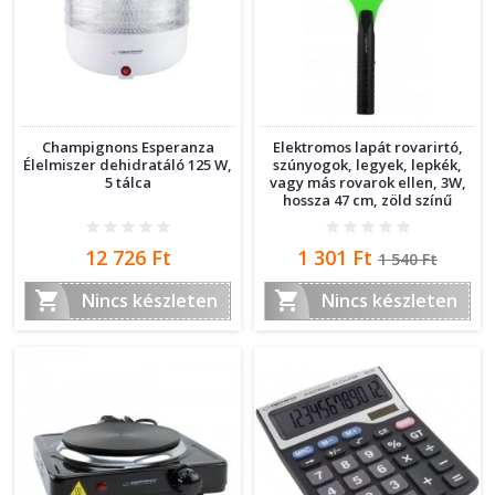
Champignons Esperanza
Elektromos lapát rovarirtó,
Élelmiszer dehidratáló 125 W,
szúnyogok, legyek, lepkék,
5 tálca
vagy más rovarok ellen, 3W,
hossza 47 cm, zöld színű
Ár
Ár
Normál
12 726 Ft
1 301 Ft
1 540 Ft
ár


Nincs készleten
Nincs készleten