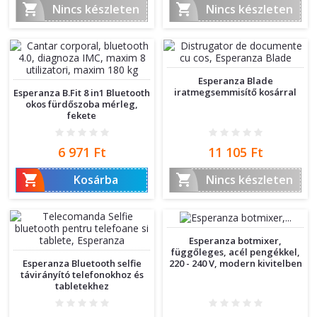


Nincs készleten
Nincs készleten
Esperanza Blade
iratmegsemmisítő kosárral
Esperanza B.Fit 8 in1 Bluetooth
okos fürdőszoba mérleg,
fekete
Ár
Ár
6 971 Ft
11 105 Ft


Kosárba
Nincs készleten
Esperanza botmixer,
függőleges, acél pengékkel,
220 - 240 V, modern kivitelben
Esperanza Bluetooth selfie
távirányító telefonokhoz és
tabletekhez