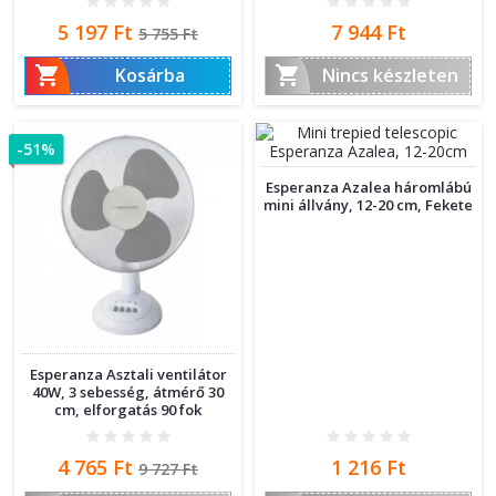
Ár
Normál
Ár
5 197 Ft
7 944 Ft
5 755 Ft
ár


Kosárba
Nincs készleten
-51%
Esperanza Azalea háromlábú
mini állvány, 12-20 cm, Fekete
Esperanza Asztali ventilátor
40W, 3 sebesség, átmérő 30
cm, elforgatás 90 fok
Ár
Normál
Ár
4 765 Ft
1 216 Ft
9 727 Ft
ár