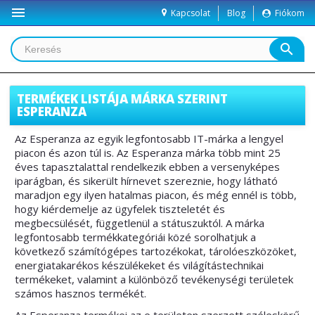

Kapcsolat
Blog
Fiókom
search
TERMÉKEK LISTÁJA MÁRKA SZERINT
ESPERANZA
Az Esperanza az egyik legfontosabb IT-márka a lengyel
piacon és azon túl is. Az Esperanza márka több mint 25
éves tapasztalattal rendelkezik ebben a versenyképes
iparágban, és sikerült hírnevet szereznie, hogy látható
maradjon egy ilyen hatalmas piacon, és még ennél is több,
hogy kiérdemelje az ügyfelek tiszteletét és
megbecsülését, függetlenül a státuszuktól. A márka
legfontosabb termékkategóriái közé sorolhatjuk a
következő számítógépes tartozékokat, tárolóeszközöket,
energiatakarékos készülékeket és világítástechnikai
termékeket, valamint a különböző tevékenységi területek
számos hasznos termékét.