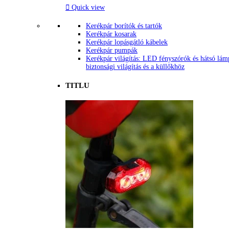

Quick view
Kerékpár borítók és tartók
Kerékpár kosarak
Kerékpár lopásgátló kábelek
Kerékpár pumpák
Kerékpár világítás: LED fényszórók és hátsó lám
biztonsági világítás és a küllőkhöz
TITLU