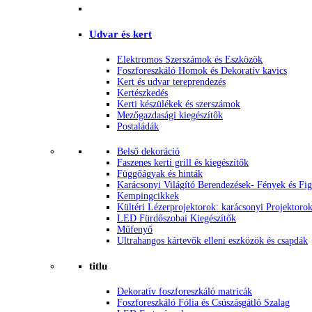
Udvar és kert
Elektromos Szerszámok és Eszközök
Foszforeszkáló Homok és Dekoratív kavics
Kert és udvar tereprendezés
Kertészkedés
Kerti készülékek és szerszámok
Mezőgazdasági kiegészítők
Postaládák
Belső dekoráció
Faszenes kerti grill és kiegészítők
Függőágyak és hinták
Karácsonyi Világító Berendezések- Fények és Fi
Kempingcikkek
Kültéri Lézerprojektorok: karácsonyi Projektoro
LED Fürdőszobai Kiegészítők
Műfenyő
Ultrahangos kártevők elleni eszközök és csapdák
titlu
Dekoratív foszforeszkáló matricák
Foszforeszkáló Fólia és Csúszásgátló Szalag