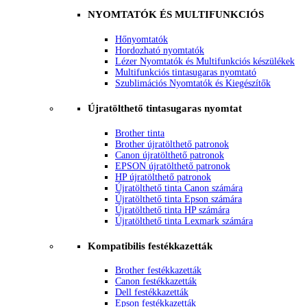
NYOMTATÓK ÉS MULTIFUNKCIÓS
Hőnyomtatók
Hordozható nyomtatók
Lézer Nyomtatók és Multifunkciós készülékek
Multifunkciós tintasugaras nyomtató
Szublimációs Nyomtatók és Kiegészítők
Újratölthető tintasugaras nyomtat
Brother tinta
Brother újratölthető patronok
Canon újratölthető patronok
EPSON újratölthető patronok
HP újratölthető patronok
Újratölthető tinta Canon számára
Újratölthető tinta Epson számára
Újratölthető tinta HP számára
Újratölthető tinta Lexmark számára
Kompatibilis festékkazetták
Brother festékkazetták
Canon festékkazetták
Dell festékkazetták
Epson festékkazetták