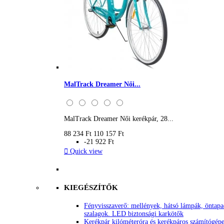
MalTrack Dreamer Női...
MalTrack Dreamer Női kerékpár, 28...
88 234 Ft
110 157 Ft
-21 922 Ft

Quick view
KIEGÉSZÍTŐK
Fényvisszaverő: mellények, hátsó lámpák, öntap
szalagok. LED biztonsági karkötők
Kerékpár kilóméteróra és kerékpáros számítógép