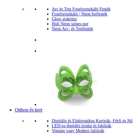
Arc és Test Foszforeszkáló Festék
Foszforeszkáló / Neon hajfesték
Glow ajakrúzs
Holi Neon színes por
Neon Arc- és Testfesték
Otthon és kert
Digitális és Elektronikus Karórák- Férfi és Nő
LED-es digitális irodai és faliórák
Vintage vagy Modern faliórák