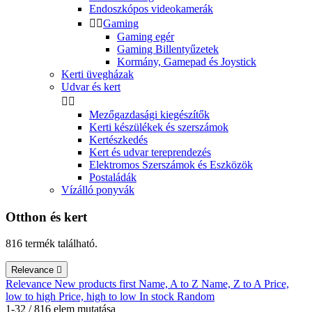
Növény támasz
1
Endoszkópos videokamerák
Növényrögzítő kapcsok
11


Gaming
Növénytámasztó háló
3
Gaming egér
Virág cserép
0
Gaming Billentyűzetek
Kormány, Gamepad és Joystick
more...
less
Kerti üvegházak
View products
816
Udvar és kert


Mezőgazdasági kiegészítők
Kerti készülékek és szerszámok
Kertészkedés
Kert és udvar tereprendezés
Elektromos Szerszámok és Eszközök
Postaládák
Vízálló ponyvák
Otthon és kert
816 termék található.
Relevance

Relevance
New products first
Name, A to Z
Name, Z to A
Price,
low to high
Price, high to low
In stock
Random
1-32 / 816 elem mutatása