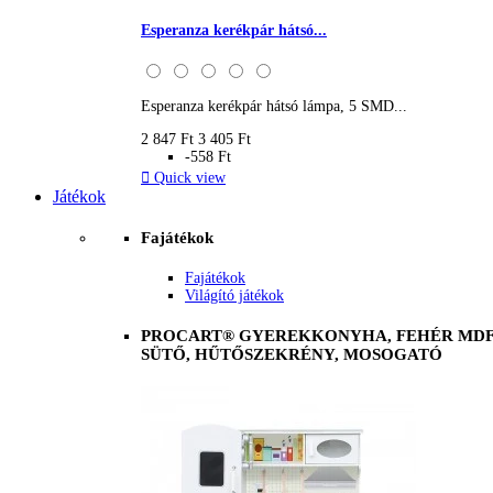
Esperanza kerékpár hátsó...
Esperanza kerékpár hátsó lámpa, 5 SMD...
2 847 Ft
3 405 Ft
-558 Ft

Quick view
Játékok
Fajátékok
Fajátékok
Világító játékok
PROCART® GYEREKKONYHA, FEHÉR MDF 
SÜTŐ, HŰTŐSZEKRÉNY, MOSOGATÓ