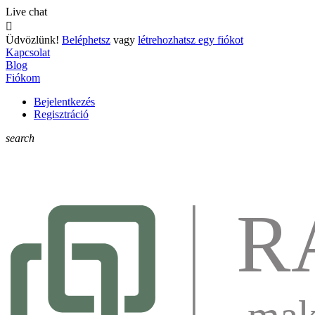
Live chat

Üdvözlünk!
Beléphetsz
vagy
létrehozhatsz egy fiókot
Kapcsolat
Blog
Fiókom
Bejelentkezés
Regisztráció
search