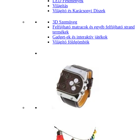
LED Festmények
Világítás
Világító és Karácsonyi Díszek
3D Szemüveg
Felfújható matracok és egyéb felfújható strand
termékek
Gadget-ek és interaktív játékok
Világító földgömbök