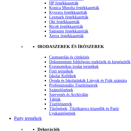
HP festékkazetták
Konica Minolta festékkazetták
Kyocera festékkazetták
Lexmark festékkazetták
Oki festékkazetták
Ricoh festékkazetták
Samsung festékkazetták
Xerox festékkazetták
IRODASZEREK ÉS ÍRÓSZEREK
Csomagolás és címkézés
Dokumentum feldolgozo eszközök és kiegészítők
Ergonomikus irodai termékek
Fotó termékek
Iskolai Kellékek
Óvoda és Iskolatáskák Lányok és Fiúk számára
Professzionális Tisztítószerek
Számológépek
Szervezés és Archiválás
Táblák
Tisztítószerek
Tűzőgépek, Tűzőkapocs kiszedők és Papír
Lyukasztógépek
Party termékek
Dekorációk