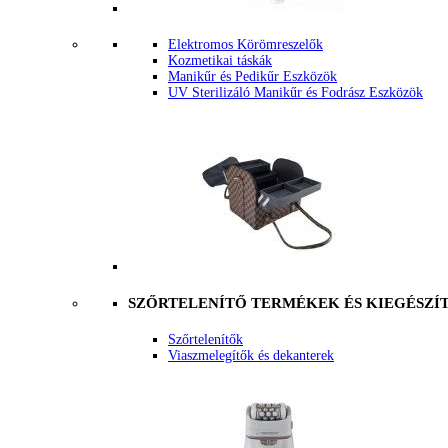
Elektromos Körömreszelők
Kozmetikai táskák
Manikűr és Pedikűr Eszközök
UV Sterilizáló Manikűr és Fodrász Eszközök
SZŐRTELENÍTŐ TERMÉKEK ÉS KIEGÉSZÍ
Szőrtelenítők
Viaszmelegítők és dekanterek