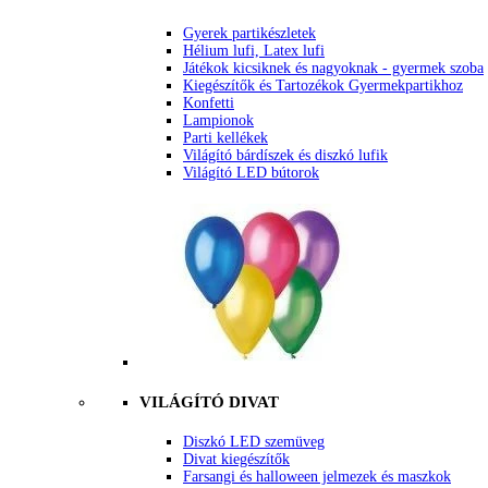
Gyerek partikészletek
Hélium lufi, Latex lufi
Játékok kicsiknek és nagyoknak - gyermek szoba
Kiegészítők és Tartozékok Gyermekpartikhoz
Konfetti
Lampionok
Parti kellékek
Világító bárdíszek és diszkó lufik
Világító LED bútorok
VILÁGÍTÓ DIVAT
Diszkó LED szemüveg
Divat kiegészítők
Farsangi és halloween jelmezek és maszkok