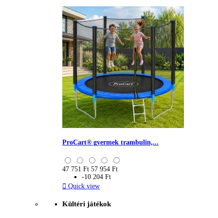
ProCart® gyermek trambulin,...
47 751 Ft
57 954 Ft
-10 204 Ft

Quick view
Kültéri játékok