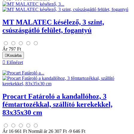
MT MALATEC késélező, 3 szint,
csúszásgátló felület, fogantyú
Ár
797 Ft

Kosárba

Előnézet
Procart Fatároló a kandallóhoz, 3
fémtartozékkal, szállító kerekekkel,
83x35x30 cm
Ár
16 661 Ft
Normál ár
26 307 Ft
-9 646 Ft