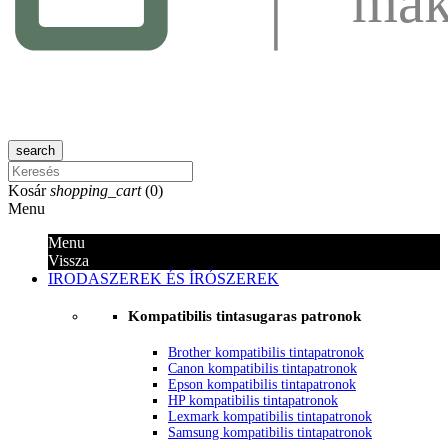
search
Kosár
shopping_cart
(
0
)
Menu
Menu
Vissza
IRODASZEREK ÉS ÍRÓSZEREK
Kompatibilis tintasugaras patronok
Brother kompatibilis tintapatronok
Canon kompatibilis tintapatronok
Epson kompatibilis tintapatronok
HP kompatibilis tintapatronok
Lexmark kompatibilis tintapatronok
Samsung kompatibilis tintapatronok