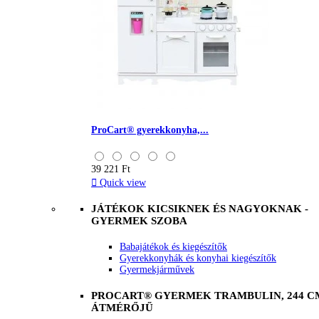
ProCart® gyerekkonyha,...
39 221 Ft

Quick view
JÁTÉKOK KICSIKNEK ÉS NAGYOKNAK -
GYERMEK SZOBA
Babajátékok és kiegészítők
Gyerekkonyhák és konyhai kiegészítők
Gyermekjárművek
PROCART® GYERMEK TRAMBULIN, 244 C
ÁTMÉRŐJŰ