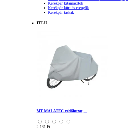
Kerékpár kitámasztók
Kerékpár kürt és csengők
Kerékpár táskák
ITLU
MT MALATEC védőhuzat,...
2 131 Ft