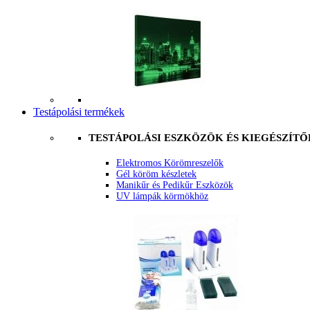
Testápolási termékek
TESTÁPOLÁSI ESZKÖZÖK ÉS KIEGÉSZÍTŐ
Elektromos Körömreszelők
Gél köröm készletek
Manikűr és Pedikűr Eszközök
UV lámpák körmökhöz