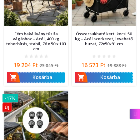
Fém bakállvány tűzifa
Összecsukható kerti kocsi 50
vágáshoz – Acél, 400 kg
kg – Acél szerkezet, levehető
teherbírás, stabil, 76 x 50 x 103
huzat, 72x50x91 cm
cm
Ár
Normál
Ár
Normál
19 204 Ft
16 573 Ft
23 045 Ft
19 888 Ft
ár
ár


Kosárba
Kosárba
-17%
ÚJ