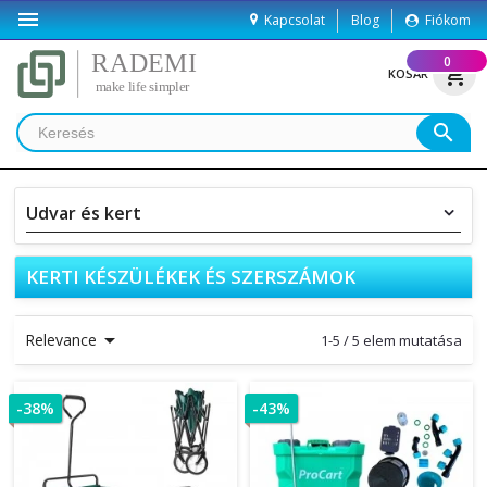

Kapcsolat
Blog
Fiókom
(
0
)
shopping_cart
KOSÁR
search
Udvar és kert
KERTI KÉSZÜLÉKEK ÉS SZERSZÁMOK

Relevance
1-5 / 5 elem mutatása
-38%
-43%