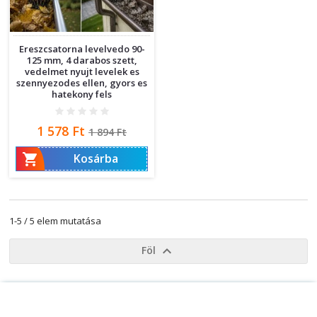
Ereszcsatorna levelvedo 90-
125 mm, 4 darabos szett,
vedelmet nyujt levelek es
szennyezodes ellen, gyors es
hatekony fels
Ár
Normál
1 578 Ft
1 894 Ft
ár

Kosárba
1-5 / 5 elem mutatása

Föl