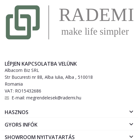
LÉPJEN KAPCSOLATBA VELÜNK
Albacom Biz SRL
Str Bucuresti nr 88, Alba Iulia, Alba , 510018
Romania
VAT: RO15432686
E-mail:
megrendelesek@rademi.hu

HASZNOS

GYORS INFÓK

SHOWROOM NYITVATARTÁS