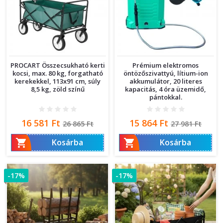
PROCART Összecsukható kerti
Prémium elektromos
kocsi, max. 80 kg, forgatható
öntözőszivattyú, lítium-ion
kerekekkel, 113x91 cm, súly
akkumulátor, 20 literes
8,5 kg, zöld színű
kapacitás, 4 óra üzemidő,
pántokkal.
Ár
Normál
Ár
Normál
16 581 Ft
15 864 Ft
26 865 Ft
27 981 Ft
ár
ár


Kosárba
Kosárba
-17%
-17%