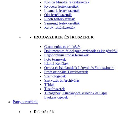
Konica Minolta festékkazetták
Kyocera festékkazetták
Lexmark festékkazetták
Oki festékkazetták
Ricoh festékkazetták
Samsung festékkazetták
Xerox festékkazetták
IRODASZEREK ÉS ÍRÓSZEREK
Csomagolás és címkézés
Dokumentum feldolgozo eszközök és kiegészítők
Ergonomikus irodai termékek
Fotó termékek
Iskolai Kellékek
Óvoda és Iskolatáskák Lányok és Fiúk számára
Professzionális Tisztítószerek
Számológépek
Szervezés és Archiválás
Táblák
Tisztítószerek
Tűzőgépek, Tűzőkapocs kiszedők és Papír
Lyukasztógépek
Party termékek
Dekorációk