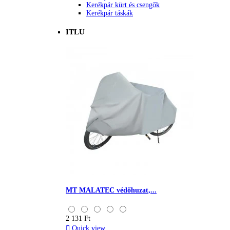
Kerékpár kürt és csengők
Kerékpár táskák
ITLU
MT MALATEC védőhuzat,...
2 131 Ft

Quick view