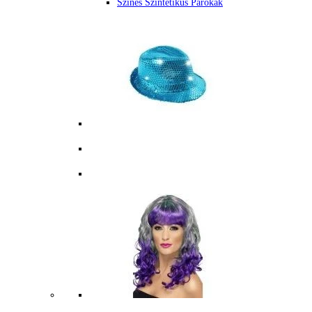
Színes Szintetikus Parókák