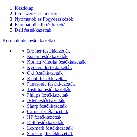
Kezdőlap
Irodaszerek és írószerek
Nyomtatók és Fogyóeszközök
Kompatibilis festékkazetták
Dell festékkazetták
Kompatibilis festékkazetták
Brother festékkazetták
Epson festékkazetták
Konica Minolta festékkazetták
Kyocera festékkazetták
Oki festékkazetták
Ricoh festékkazetták
Panasonic festékkazetták
Toshiba festékkazetták
Philips festékkazetták
IBM festékkazetták
Sharp festékkazetták
Canon festékkazetták
HP festékkazetták
Dell festékkazetták
Lexmark festékkazetták
Samsung festékkazetták