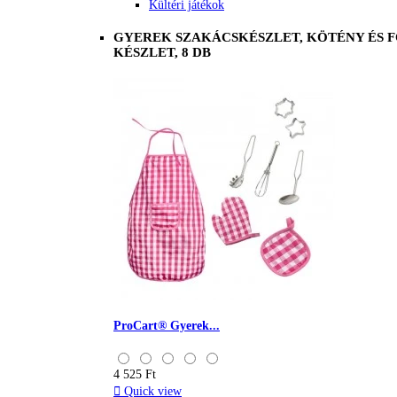
Kültéri játékok
GYEREK SZAKÁCSKÉSZLET, KÖTÉNY ÉS 
KÉSZLET, 8 DB
ProCart® Gyerek...
4 525 Ft

Quick view