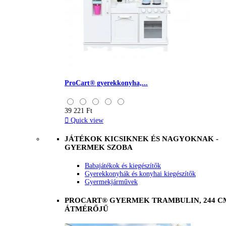
ProCart® gyerekkonyha,...
39 221 Ft

Quick view
JÁTÉKOK KICSIKNEK ÉS NAGYOKNAK -
GYERMEK SZOBA
Babajátékok és kiegészítők
Gyerekkonyhák és konyhai kiegészítők
Gyermekjárművek
PROCART® GYERMEK TRAMBULIN, 244 C
ÁTMÉRŐJŰ