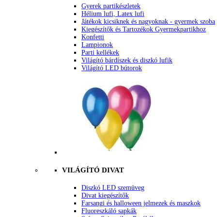
Gyerek partikészletek
Hélium lufi, Latex lufi
Játékok kicsiknek és nagyoknak - gyermek szoba
Kiegészítők és Tartozékok Gyermekpartikhoz
Konfetti
Lampionok
Parti kellékek
Világító bárdíszek és diszkó lufik
Világító LED bútorok
VILÁGÍTÓ DIVAT
Diszkó LED szemüveg
Divat kiegészítők
Farsangi és halloween jelmezek és maszkok
Fluoreszkáló sapkák