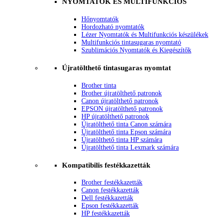
NYOMTATÓK ÉS MULTIFUNKCIÓS
Hőnyomtatók
Hordozható nyomtatók
Lézer Nyomtatók és Multifunkciós készülékek
Multifunkciós tintasugaras nyomtató
Szublimációs Nyomtatók és Kiegészítők
Újratölthető tintasugaras nyomtat
Brother tinta
Brother újratölthető patronok
Canon újratölthető patronok
EPSON újratölthető patronok
HP újratölthető patronok
Újratölthető tinta Canon számára
Újratölthető tinta Epson számára
Újratölthető tinta HP számára
Újratölthető tinta Lexmark számára
Kompatibilis festékkazetták
Brother festékkazetták
Canon festékkazetták
Dell festékkazetták
Epson festékkazetták
HP festékkazetták