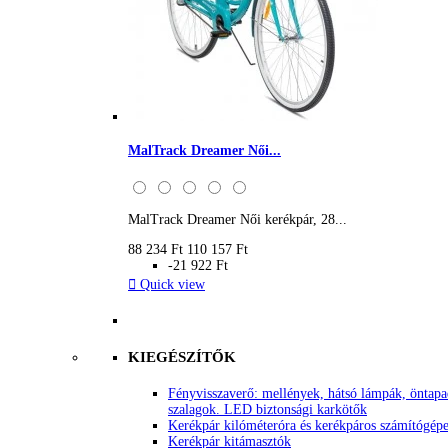
MalTrack Dreamer Női...
MalTrack Dreamer Női kerékpár, 28...
88 234 Ft
110 157 Ft
-21 922 Ft

Quick view
KIEGÉSZÍTŐK
Fényvisszaverő: mellények, hátsó lámpák, öntap
szalagok. LED biztonsági karkötők
Kerékpár kilóméteróra és kerékpáros számítógép
Kerékpár kitámasztók