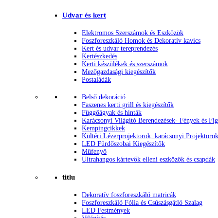
Udvar és kert
Elektromos Szerszámok és Eszközök
Foszforeszkáló Homok és Dekoratív kavics
Kert és udvar tereprendezés
Kertészkedés
Kerti készülékek és szerszámok
Mezőgazdasági kiegészítők
Postaládák
Belső dekoráció
Faszenes kerti grill és kiegészítők
Függőágyak és hinták
Karácsonyi Világító Berendezések- Fények és Fi
Kempingcikkek
Kültéri Lézerprojektorok: karácsonyi Projektoro
LED Fürdőszobai Kiegészítők
Műfenyő
Ultrahangos kártevők elleni eszközök és csapdák
titlu
Dekoratív foszforeszkáló matricák
Foszforeszkáló Fólia és Csúszásgátló Szalag
LED Festmények