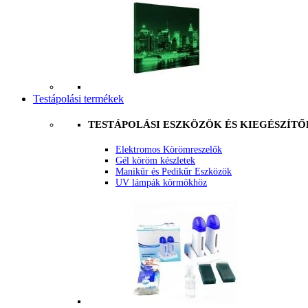
Testápolási termékek
TESTÁPOLÁSI ESZKÖZÖK ÉS KIEGÉSZÍTŐ
Elektromos Körömreszelők
Gél köröm készletek
Manikűr és Pedikűr Eszközök
UV lámpák körmökhöz