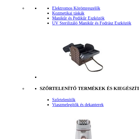
Elektromos Körömreszelők
Kozmetikai táskák
Manikűr és Pedikűr Eszközök
UV Sterilizáló Manikűr és Fodrász Eszközök
SZŐRTELENÍTŐ TERMÉKEK ÉS KIEGÉSZÍ
Szőrtelenítők
Viaszmelegítők és dekanterek