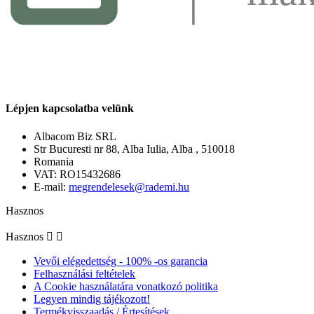
Lépjen kapcsolatba velünk
Albacom Biz SRL
Str Bucuresti nr 88, Alba Iulia, Alba , 510018
Romania
VAT: RO15432686
E-mail:
megrendelesek@rademi.hu
Hasznos
Hasznos


Vevői elégedettség - 100% -os garancia
Felhasználási feltételek
A Cookie használatára vonatkozó politika
Legyen mindig tájékozott!
Termékvisszaadás / Értesítések