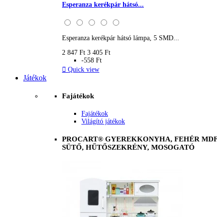
Esperanza kerékpár hátsó...
Esperanza kerékpár hátsó lámpa, 5 SMD...
2 847 Ft
3 405 Ft
-558 Ft

Quick view
Játékok
Fajátékok
Fajátékok
Világító játékok
PROCART® GYEREKKONYHA, FEHÉR MDF 
SÜTŐ, HŰTŐSZEKRÉNY, MOSOGATÓ