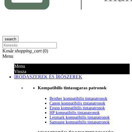
search
Kosár
shopping_cart
(
0
)
Menu
Menu
Vissza
IRODASZEREK ÉS ÍRÓSZEREK
Kompatibilis tintasugaras patronok
Brother kompatibilis tintapatronok
Canon kompatibilis tintapatronok
Epson kompatibilis tintapatronok
HP kompatibilis tintapatronok
Lexmark kompatibilis tintapatronok
Samsung kompatibilis tintapatronok