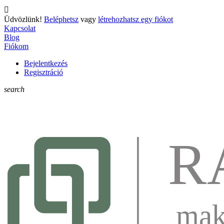

Üdvözlünk!
Beléphetsz
vagy
létrehozhatsz egy fiókot
Kapcsolat
Blog
Fiókom
Bejelentkezés
Regisztráció
search