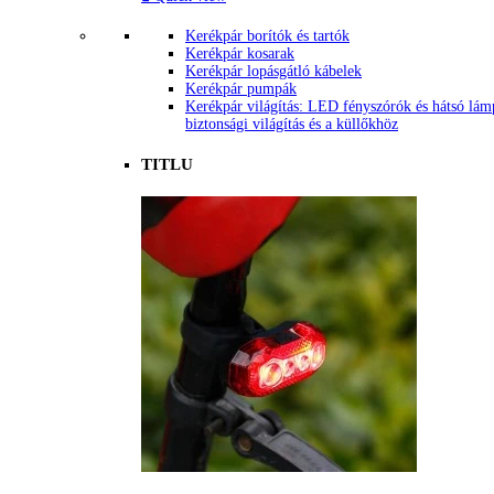
Kerékpár borítók és tartók
Kerékpár kosarak
Kerékpár lopásgátló kábelek
Kerékpár pumpák
Kerékpár világítás: LED fényszórók és hátsó lám
biztonsági világítás és a küllőkhöz
TITLU