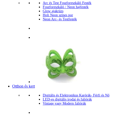
Arc és Test Foszforeszkáló Festék
Foszforeszkáló / Neon hajfesték
Glow ajakrúzs
Holi Neon színes por
Neon Arc- és Testfesték
Otthon és kert
Digitális és Elektronikus Karórák- Férfi és Nő
LED-es digitális irodai és faliórák
Vintage vagy Modern faliórák