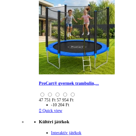
ProCart® gyermek trambulin,...
47 751 Ft
57 954 Ft
-10 204 Ft

Quick view
Kültéri játékok
Interaktív játékok