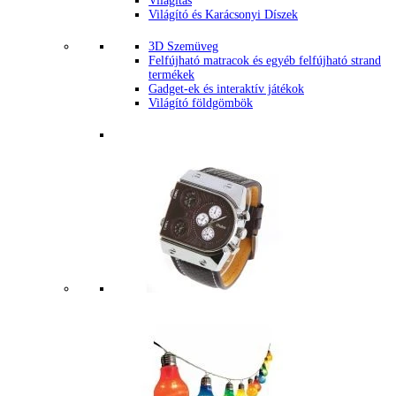
Világítás
Világító és Karácsonyi Díszek
3D Szemüveg
Felfújható matracok és egyéb felfújható strand
termékek
Gadget-ek és interaktív játékok
Világító földgömbök