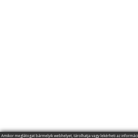
Amikor meglátogat bármelyik webhelyet, tárolhatja vagy lekérheti az informác