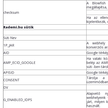
A Blowfish 
megállapítsa,
checksum
Ha az ellen
kijelentkezik, 
Rademi.hu sütik
Süti Nev
A webhely s
1P_JAR
konverziós ar
AID
Google térké
Ha valaki kö
AMP_ECID_GOOGLE
belép az AMP
süti -ben táro
APISID
Google térké
Tárolja a 
CONSENT
üzemmódban a
DV
Alapvető ny
webhelyeink 
G_ENABLED_IDPS
járt, milyen 
használt.