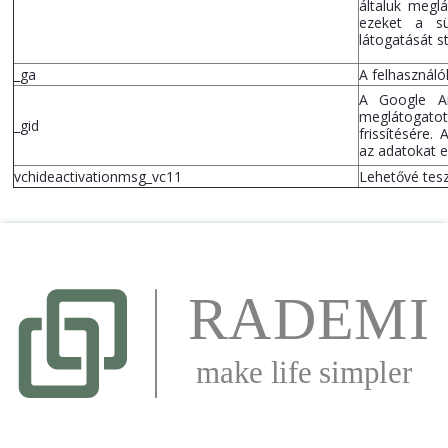
általuk megl
ezeket a sü
látogatását st
_ga
A felhasznál
A Google An
meglátogatot
_gid
frissítésére.
az adatokat e
vchideactivationmsg_vc11
Lehetővé tesz