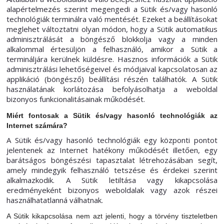
alapértelmezés szerint megengedi a Sütik és/vagy hasonló
technológiák terminálra való mentését. Ezeket a beállításokat
meglehet változtatni olyan módon, hogy a Sütik automatikus
adminisztrálását a böngésző blokkolja vagy a minden
alkalommal értesüljön a felhasználó, amikor a Sütik a
termináljára kerülnek küldésre. Hasznos információk a Sütik
adminisztrálási lehetőségeivel és módjaival kapcsolatosan az
applikáció (böngésző) beállítási részén találhatók. A Sütik
használatának korlátozása befolyásolhatja a weboldal
bizonyos funkcionalitásainak működését.
Miért fontosak a Sütik és/vagy hasonló technológiák az
Internet számára?
A Sütik és/vagy hasonló technológiák egy központi pontot
jelentenek az Internet hatékony működését illetően, egy
barátságos böngészési tapasztalat létrehozásában segít,
amely mindegyik felhasználó tetszése és érdekei szerint
alkalmazkodik. A Sütik letiltása vagy kikapcsolása
eredményeként bizonyos weboldalak vagy azok részei
használhatatlanná válhatnak.
A Sütik kikapcsolása nem azt jelenti, hogy a törvény tiszteletben