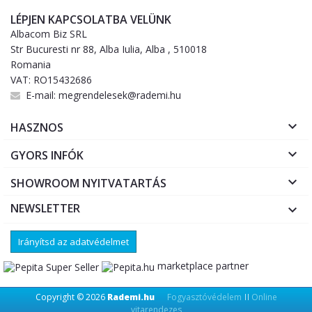
LÉPJEN KAPCSOLATBA VELÜNK
Albacom Biz SRL
Str Bucuresti nr 88, Alba Iulia, Alba , 510018
Romania
VAT: RO15432686
E-mail:
megrendelesek@rademi.hu

HASZNOS

GYORS INFÓK

SHOWROOM NYITVATARTÁS
NEWSLETTER

Irányítsd az adatvédelmet
marketplace partner
Copyright © 2026
Rademi.hu
Fogyasztóvédelem
Online
||
vitarendezes