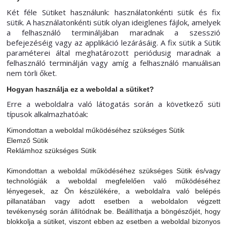
Két féle Sütiket használunk: használatonkénti sütik és fix
sütik. A használatonkénti sütik olyan ideiglenes fájlok, amelyek
a felhasználó termináljában maradnak a szesszió
befejezéséig vagy az applikáció lezárásáig. A fix sütik a Sütik
paraméterei által meghatározott periódusig maradnak a
felhasználó terminálján vagy amíg a felhasználó manuálisan
nem törli őket.
Hogyan használja ez a weboldal a sütiket?
Erre a weboldalra való látogatás során a következő süti
típusok alkalmazhatóak:
Kimondottan a weboldal működéséhez szükséges Sütik
Elemző Sütik
Reklámhoz szükséges Sütik
Kimondottan a weboldal működéséhez szükséges Sütik és/vagy
technológiák a weboldal megfelelően való működéséhez
lényegesek, az Ön készülékére, a weboldalra való belépés
pillanatában vagy adott esetben a weboldalon végzett
tevékenység során állítódnak be. Beállíthatja a böngészőjét, hogy
blokkolja a sütiket, viszont ebben az esetben a weboldal bizonyos