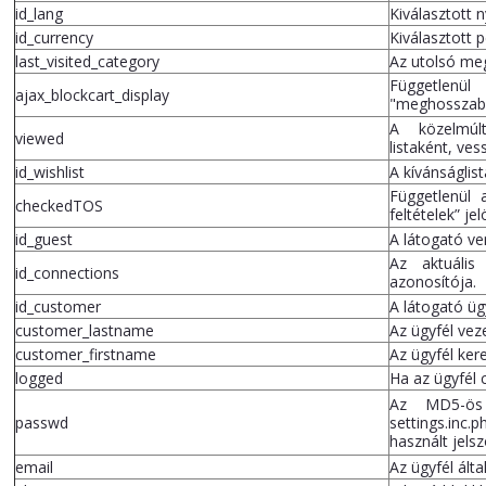
id_lang
Kiválasztott 
id_currency
Kiválasztott
last_visited_category
Az utolsó meg
Függetle
ajax_blockcart_display
"meghosszabb
A közelmúlt
viewed
listaként, ves
id_wishlist
A kívánságlis
Függetlenül 
checkedTOS
feltételek” je
id_guest
A látogató ve
Az aktuális
id_connections
azonosítója.
id_customer
A látogató üg
customer_lastname
Az ügyfél vez
customer_firstname
Az ügyfél ker
logged
Ha az ügyfél c
Az MD5-ös 
passwd
settings.inc.
használt jelsz
email
Az ügyfél ált