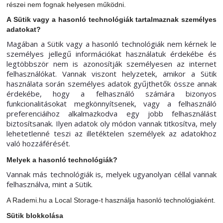
részei nem fognak helyesen működni.
A Sütik vagy a hasonló technológiák tartalmaznak személyes
adatokat?
Magában a Sütik vagy a hasonló technológiák nem kérnek le
személyes jellegű információkat használatuk érdekébe és
legtöbbször nem is azonosítják személyesen az internet
felhasználókat. Vannak viszont helyzetek, amikor a Sütik
használata során személyes adatok gyűjthetők össze annak
érdekébe, hogy a felhasználó számára bizonyos
funkcionalitásokat megkönnyítsenek, vagy a felhasználó
preferenciáihoz alkalmazkodva egy jobb felhasználást
biztosítsanak. Ilyen adatok oly módon vannak titkosítva, mely
lehetetlenné teszi az illetéktelen személyek az adatokhoz
való hozzáférését.
Melyek a hasonló technológiák?
Vannak más technológiák is, melyek ugyanolyan céllal vannak
felhasználva, mint a Sütik.
A Rademi.hu a Local Storage-t használja hasonló technológiaként.
Sütik blokkolása