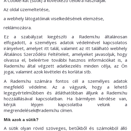
A Cookie-kat (sütik) a következő célokra használják:
Az oldal üzemeltetése,
a webhely látogatóinak viselkedésének elemzése,
reklámozásra.
Ez a szabályzat kiegészíti a Rademi.hu általánosan
elfogadott, a személyes adatok védelmével kapcsolatos
irányelvet, amelyet itt talál, valamint az itt található webhely
Általános Szerződési Feltételeit, amelyeket javasoljuk, hogy
olvassa el, beleértve további hasznos információkat is, a
Rademi.hu által végzett adatkezelés minden célja, az Ön
jogai, valamint azok kivételei és korlátai stb.
A Rademi.hu számára fontos cél a személyes adatok
megfelelő védelme. Az a vágyunk, hogy a lehető
legegyértelműbben és átláthatóbban álljunk a Rademi.hu
hozzáállásával kapcsolatban. Ha bármilyen kérdése van,
kérjük lépjen kapcsolatba velünk a
megrendelések@rademi.hu címen.
Mik azok a sütik?
A sütik olyan rövid szöveges, betűkből és számokból álló