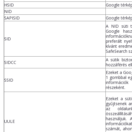
HSID
Google térké
NID
SAPISID
Google térké
A NID süti 
Google hasz
információkn
SID
preferált nye
kívánt eredm
SafeSearch s
A sütik bizto
SIDCC
hozzáférés el
Ezeket a Googl
1 gombbal eg
SSID
információk 
részeként.
Ezeket a süt
gyűjtsenek a
az oldalun
összeállít
használjuk.
UULE
információk
számát, ahon