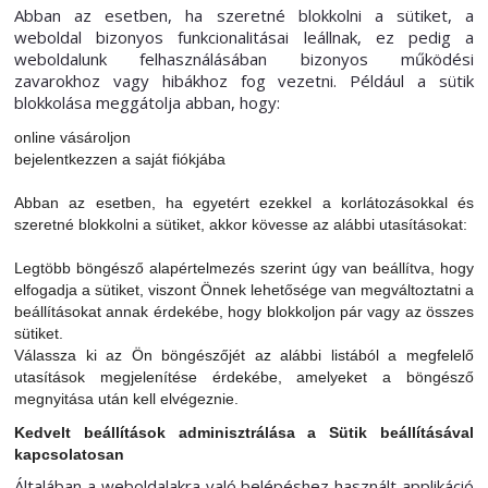
Abban az esetben, ha szeretné blokkolni a sütiket, a
weboldal bizonyos funkcionalitásai leállnak, ez pedig a
weboldalunk felhasználásában bizonyos működési
zavarokhoz vagy hibákhoz fog vezetni. Például a sütik
blokkolása meggátolja abban, hogy:
online vásároljon
bejelentkezzen a saját fiókjába
Abban az esetben, ha egyetért ezekkel a korlátozásokkal és
szeretné blokkolni a sütiket, akkor kövesse az alábbi utasításokat:
Legtöbb böngésző alapértelmezés szerint úgy van beállítva, hogy
elfogadja a sütiket, viszont Önnek lehetősége van megváltoztatni a
beállításokat annak érdekébe, hogy blokkoljon pár vagy az összes
sütiket.
Válassza ki az Ön böngészőjét az alábbi listából a megfelelő
utasítások megjelenítése érdekébe, amelyeket a böngésző
megnyitása után kell elvégeznie.
Kedvelt beállítások adminisztrálása a Sütik beállításával
kapcsolatosan
Általában a weboldalakra való belépéshez használt applikáció