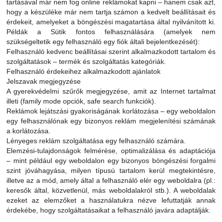
tartásával már nem fog online reklámokat kapni – hanem csak azt,
hogy a készüléke már nem tartja számon a kedvelt beállításait és
érdekeit, amelyeket a böngészési magatartása által nyilvánított ki.
Példák a Sütik fontos felhasználására (amelyek nem
szükségeltetik egy felhasználó egy fiók általi bejelentkezését):
Felhasználó kedvenc beállításai szerint alkalmazkodott tartalom és
szolgáltatások – termék és szolgáltatás kategóriák.
Felhasználó érdekeihez alkalmazkodott ajánlatok
Jelszavak megjegyzése
A gyerekvédelmi szűrők megjegyzése, amit az Internet tartalmat
illeti (family mode opciók, safe search funkciók).
Reklámok lejátszási gyakoriságának korlátozása – egy weboldalon
egy felhasználónak egy bizonyos reklám megjelenítési számának
a korlátozása.
Lényeges reklám szolgáltatása egy felhasználó számára.
Elemzési-tulajdonságok felmérése, optimalizálása és adaptációja
– mint például egy weboldalon egy bizonyos böngészési forgalmi
szint jóváhagyása, milyen típusú tartalom kerül megtekintésre,
illetve az a mód, amely által a felhasználó elér egy weboldalra (pl.:
keresők által, közvetlenül, más weboldalakról stb.). A weboldalak
ezeket az elemzőket a használatukra nézve lefuttatják annak
érdekébe, hogy szolgáltatásaikat a felhasználó javára adaptálják.