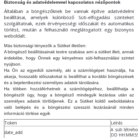
Biztonság és adatvédelemmel kapcsolatos nézőpontok
Általában a böngészőknek be vannak építve adatvédelmi
beállításai, amelyek különböző Süti-elfogadási szinteket
szolgáltatnak, ezek érvényességi időszakát és automatikus
törlést, miután a felhasználó meglátogatott egy bizonyos
weboldalt.
Más biztonsági tényezők a Sütiket illetően:
A böngésző beállításainak testre szabása ami a sütiket illeti, annak
érdekébe, hogy Önnek egy kényelmes süti-felhasználási szintet
nyújtson.
Ha Ön az egyedüli személy, aki a számítógépet használja, ha
akarja, hosszabb időszakokat is beállíthat a korábbi böngészések
és a bejelentkezési személyes adatok tárolására.
Ha többen hozzáférhetnek a számítógépéhez, beállíthatja a
böngészőt úgy, hogy a böngésző mindegyik lezárása után az
személyes adatok törlődjenek. Ez a Sütiket küldő weboldalakra
való belépés és a böngészési szesszió lezárásánál minden
információ törlése egyik
Token
Leírás
A süti létre
date_add
DD HH:MM:SS