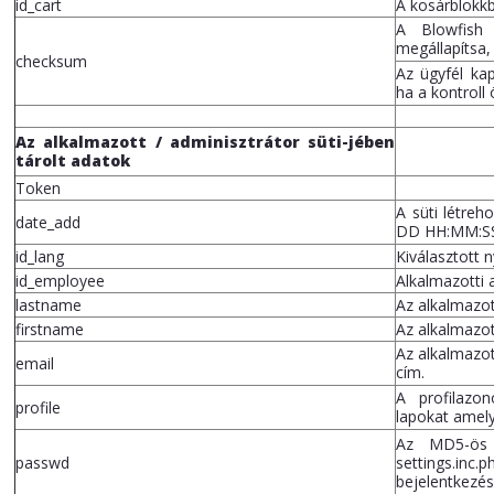
id_cart
A kosárblokkb
A Blowfish 
megállapítsa,
checksum
Az ügyfél kap
ha a kontroll
Az alkalmazott / adminisztrátor süti-jében
tárolt adatok
Token
A süti létre
date_add
DD HH:MM:SS
id_lang
Kiválasztott 
id_employee
Alkalmazotti 
lastname
Az alkalmazot
firstname
Az alkalmazot
Az alkalmazot
email
cím.
A profilazo
profile
lapokat amely
Az MD5-ös 
passwd
settings.i
bejelentkezés