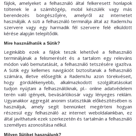
fájlok, amelyeket a felhasználó által felkeresett honlapok
töltenek le a számítógép, mobil készülék vagy más
berendezés böngészőjére, amelyről az internetet
használják. A süti a felhasználó terminálja által az Rademi.hu
szervere vagy egy harmadik fél szervere felé elküldött
kérése alapján telepítődik.
Mire használhatók a Sütik?
Leginkább ezek a fájlok teszik lehetővé a felhasználó
termináljának a felismerését és a tartalom egy releváns
módon való bemutatását, a felhasználó tetszésére igazítva.
A Sütik egy kellemes navigációt biztosítanak a felhasználó
számára, illetve elősegítik a Rademi.hu azon törekvéseit,
hogy gördülékenyebb, alkalmazkodott szolgáltatásokat
tudjon nyújtani a felhasználóknak, pl.- online adatvédelem
terén való igények, bevásárlókosár vagy lényeges reklám.
Ugyanakkor aggregát anonim statisztikák előkészítésében is
használjuk, amely segít bennünket megérteni hogyan
részesül egy felhasználó az internet weboldalainkban, ez
által javíthatunk ezek szerkezetén és tartalmán a felhasználó
személyes azonosítása nélkül.
Milyen Sütiket használunk?