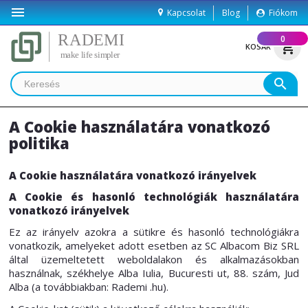

Kapcsolat
Blog
Fiókom
(
0
)
shopping_cart
KOSÁR
search
A Cookie használatára vonatkozó
politika
A Cookie használatára vonatkozó irányelvek
A Cookie és hasonló technológiák használatára
vonatkozó irányelvek
Ez az irányelv azokra a sütikre és hasonló technológiákra
vonatkozik, amelyeket adott esetben az SC Albacom Biz SRL
által üzemeltetett weboldalakon és alkalmazásokban
használnak, székhelye Alba Iulia, Bucuresti ut, 88. szám, Jud
Alba (a továbbiakban: Rademi .hu).