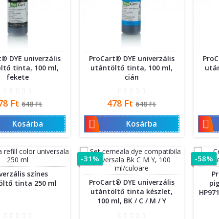
® DYE univerzális
ProCart® DYE univerzális
ProC
ltő tinta, 100 ml,
utántöltő tinta, 100 ml,
után
fekete
cián
r
Normál
Ár
Normál
78 Ft
478 Ft
648 Ft
648 Ft
ár
ár


Kosárba
Kosárba
-31%
-58%
verzális színes
P
ProCart® DYE univerzális
ltő tinta 250 ml
pi
utántöltő tinta készlet,
HP971
100 ml, BK / C / M / Y