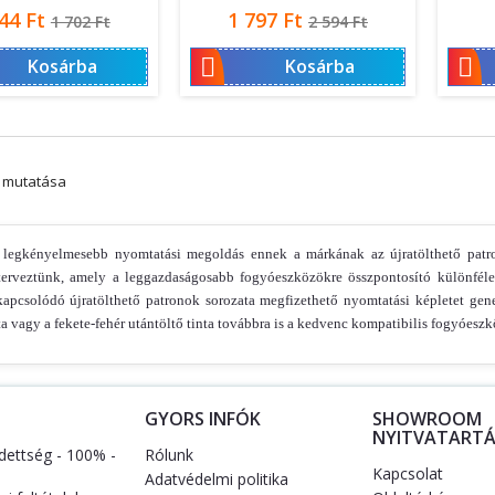
Normál
Ár
Normál
44 Ft
1 797 Ft
1 702 Ft
2 594 Ft
ár
ár


Kosárba
Kosárba
m mutatása
 legkényelmesebb nyomtatási megoldás ennek a márkának az újratölthető patr
terveztünk, amely a leggazdaságosabb fogyóeszközökre összpontosító különféle 
kapcsolódó újratölthető patronok sorozata megfizethető nyomtatási képletet gen
nta vagy a fekete-fehér utántöltő tinta továbbra is a kedvenc kompatibilis fogyóe
S
GYORS INFÓK
SHOWROOM
NYITVATARTÁ
dettség - 100% -
Rólunk
Kapcsolat
Adatvédelmi politika