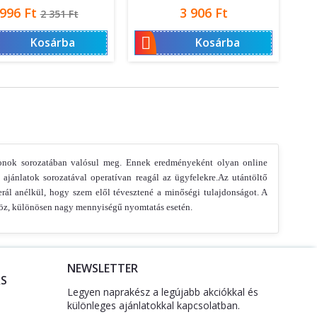
Ár
Normál
Ár
996 Ft
3 906 Ft
2 351 Ft
ár

Kosárba
Kosárba
onok sorozatában valósul meg. Ennek eredményeként olyan online
ajánlatok sorozatával operatívan reagál az ügyfelekre.Az utántöltő
erál anélkül, hogy szem elől tévesztené a minőségi tulajdonságot. A
szköz, különösen nagy mennyiségű nyomtatás esetén.
NEWSLETTER
S
Legyen naprakész a legújabb akciókkal és
különleges ajánlatokkal kapcsolatban.