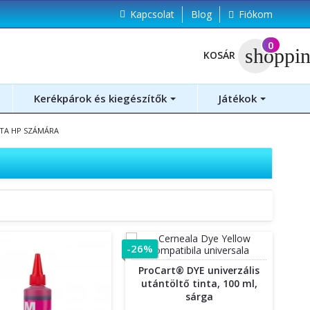
Kapcsolat
Blog
Fiókom
(
0
)
shoppin
KOSÁR
Kerékpárok és kiegészítők
Játékok
TA HP SZÁMÁRA
-26%
ProCart® DYE univerzális
utántöltő tinta, 100 ml,
sárga