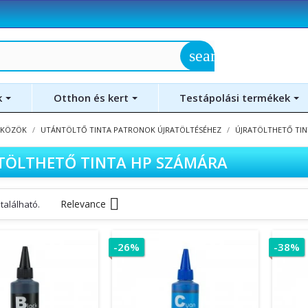
search
k
Otthon és kert
Testápolási termékek
ZKÖZÖK
UTÁNTÖLTŐ TINTA PATRONOK ÚJRATÖLTÉSÉHEZ
ÚJRATÖLTHETŐ TIN
TÖLTHETŐ TINTA HP SZÁMÁRA

Relevance
található.
-26%
-38%