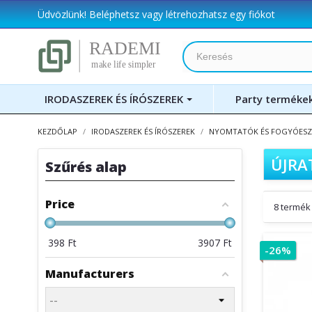
Üdvözlünk!
Beléphetsz
vagy
létrehozhatsz egy fiókot
IRODASZEREK ÉS ÍRÓSZEREK
Party terméke
KEZDŐLAP
IRODASZEREK ÉS ÍRÓSZEREK
NYOMTATÓK ÉS FOGYÓES
ÚJRA
Szűrés alap
Price
8 termék 
398
Ft
3907
Ft
-26%
Manufacturers