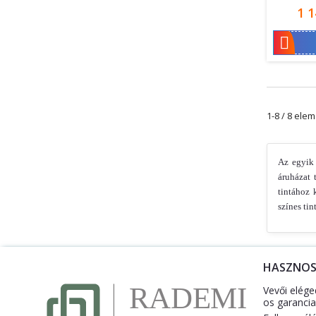
Ár
1 1

1-8 / 8 ele
Az egyik
áruházat 
tintához 
színes ti
HASZNO
Vevői elége
os garancia