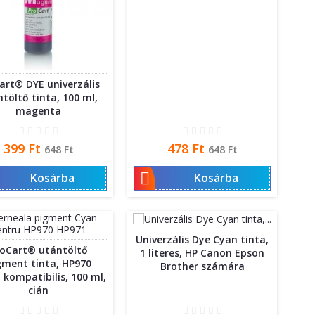
art® DYE univerzális
töltő tinta, 100 ml,
magenta
Ár
Normál
Ár
Normál
399 Ft
478 Ft
648 Ft
648 Ft
ár
ár

Kosárba
Kosárba
Univerzális Dye Cyan tinta,
roCart® utántöltő
1 literes, HP Canon Epson
gment tinta, HP970
Brother számára
 kompatibilis, 100 ml,
cián