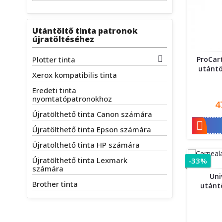
Utántöltő tinta patronok
újratöltéséhez

Plotter tinta
ProCart
utántö
Xerox kompatibilis tinta
Eredeti tinta
nyomtatópatronokhoz
Á
4
Újratölthető tinta Canon számára

Újratölthető tinta Epson számára
Újratölthető tinta HP számára
Újratölthető tinta Lexmark
-33%
számára
Uni
Brother tinta
utántö