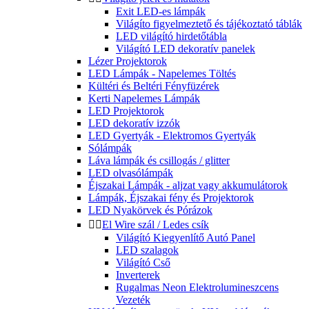
Exit LED-es lámpák
Világíto figyelmeztető és tájékoztató táblák
LED világító hirdetőtábla
Világító LED dekoratív panelek
Lézer Projektorok
LED Lámpák - Napelemes Töltés
Kültéri és Beltéri Fényfüzérek
Kerti Napelemes Lámpák
LED Projektorok
LED dekoratív izzók
LED Gyertyák - Elektromos Gyertyák
Sólámpák
Láva lámpák és csillogás / glitter
LED olvasólámpák
Éjszakai Lámpák - aljzat vagy akkumulátorok
Lámpák, Éjszakai fény és Projektorok
LED Nyakörvek és Pórázok


El Wire szál / Ledes csík
Világító Kiegyenlítő Autó Panel
LED szalagok
Világító Cső
Inverterek
Rugalmas Neon Elektrolumineszcens
Vezeték