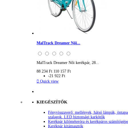
MalTrack Dreamer Női...
MalTrack Dreamer Női kerékpár, 28...
88 234 Ft
110 157 Ft
-21 922 Ft

Quick view
KIEGÉSZÍTŐK
Fényvisszaverő: mellények, hátsó lámpák, öntap
szalagok. LED biztonsági karkötők
Kerékpár kilóméteróra és kerékpáros számítógép
Kerékpár kitámasztók