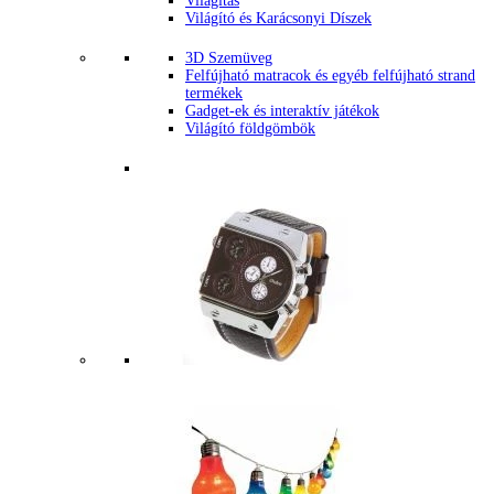
Világítás
Világító és Karácsonyi Díszek
3D Szemüveg
Felfújható matracok és egyéb felfújható strand
termékek
Gadget-ek és interaktív játékok
Világító földgömbök