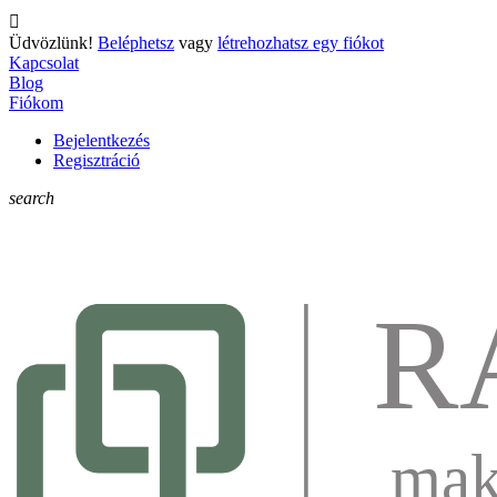

Üdvözlünk!
Beléphetsz
vagy
létrehozhatsz egy fiókot
Kapcsolat
Blog
Fiókom
Bejelentkezés
Regisztráció
search