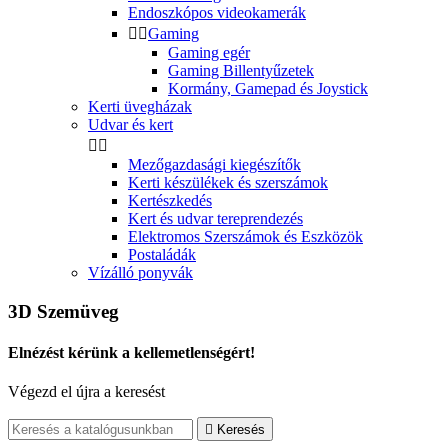
Endoszkópos videokamerák


Gaming
Gaming egér
Gaming Billentyűzetek
Kormány, Gamepad és Joystick
Kerti üvegházak
Udvar és kert


Mezőgazdasági kiegészítők
Kerti készülékek és szerszámok
Kertészkedés
Kert és udvar tereprendezés
Elektromos Szerszámok és Eszközök
Postaládák
Vízálló ponyvák
3D Szemüveg
Elnézést kérünk a kellemetlenségért!
Végezd el újra a keresést

Keresés