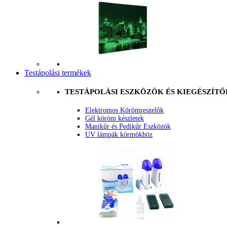
Testápolási termékek
TESTÁPOLÁSI ESZKÖZÖK ÉS KIEGÉSZÍTŐ
Elektromos Körömreszelők
Gél köröm készletek
Manikűr és Pedikűr Eszközök
UV lámpák körmökhöz