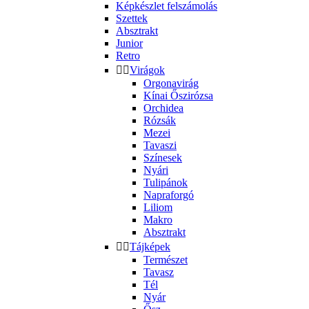
Képkészlet felszámolás
Szettek
Absztrakt
Junior
Retro


Virágok
Orgonavirág
Kínai Őszirózsa
Orchidea
Rózsák
Mezei
Tavaszi
Színesek
Nyári
Tulipánok
Napraforgó
Liliom
Makro
Absztrakt


Tájképek
Természet
Tavasz
Tél
Nyár