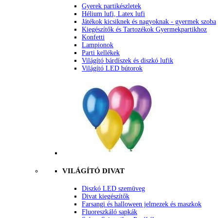
Gyerek partikészletek
Hélium lufi, Latex lufi
Játékok kicsiknek és nagyoknak - gyermek szoba
Kiegészítők és Tartozékok Gyermekpartikhoz
Konfetti
Lampionok
Parti kellékek
Világító bárdíszek és diszkó lufik
Világító LED bútorok
VILÁGÍTÓ DIVAT
Diszkó LED szemüveg
Divat kiegészítők
Farsangi és halloween jelmezek és maszkok
Fluoreszkáló sapkák