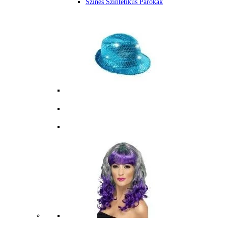
Színes Szintetikus Parókák