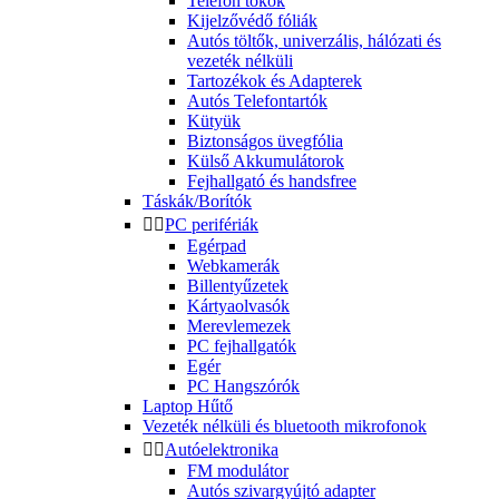
Telefon tokok
Kijelzővédő fóliák
Autós töltők, univerzális, hálózati és
vezeték nélküli
Tartozékok és Adapterek
Autós Telefontartók
Kütyük
Biztonságos üvegfólia
Külső Akkumulátorok
Fejhallgató és handsfree
Táskák/Borítók


PC perifériák
Egérpad
Webkamerák
Billentyűzetek
Kártyaolvasók
Merevlemezek
PC fejhallgatók
Egér
PC Hangszórók
Laptop Hűtő
Vezeték nélküli és bluetooth mikrofonok


Autóelektronika
FM modulátor
Autós szivargyújtó adapter