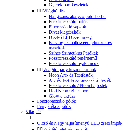
Gyerek partikészletek


Világító divat
Hangszínszabályzó póló Led-el
Foszforeszkáló pólók
Fluoreszkáló sapkák
Divat kiegészítők
Diszkó LED szemüveg
Farsangi és halloween jelmezek és
maszkok
Színes Szintetikus Parókák
Foszforeszkáló fehérnemű
Foszforeszkáló nyakláncok


Világító party kozmetikumok
Neon Arc- és Testfesték
Arc és Test Foszforeszkáló Festék
Foszforeszkáló / Neon hajfesték
Holi Neon színes por
Glow ajakrúzs
Foszforeszkáló pólók
Fényjátékos pólók
Világítás


Olcsó és Nagy teljesítményű LED zseblámpák


Világító jelek és mutatók