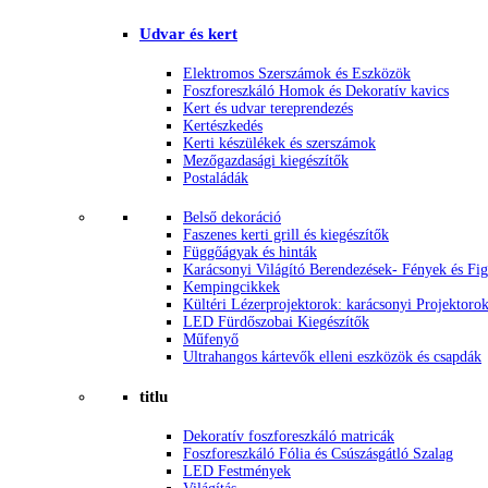
Udvar és kert
Elektromos Szerszámok és Eszközök
Foszforeszkáló Homok és Dekoratív kavics
Kert és udvar tereprendezés
Kertészkedés
Kerti készülékek és szerszámok
Mezőgazdasági kiegészítők
Postaládák
Belső dekoráció
Faszenes kerti grill és kiegészítők
Függőágyak és hinták
Karácsonyi Világító Berendezések- Fények és Fi
Kempingcikkek
Kültéri Lézerprojektorok: karácsonyi Projektoro
LED Fürdőszobai Kiegészítők
Műfenyő
Ultrahangos kártevők elleni eszközök és csapdák
titlu
Dekoratív foszforeszkáló matricák
Foszforeszkáló Fólia és Csúszásgátló Szalag
LED Festmények