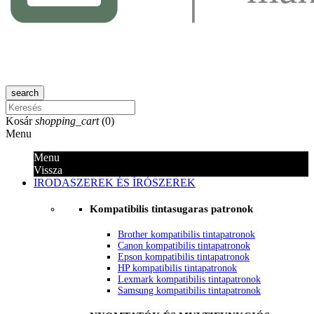
search
Kosár
shopping_cart
(
0
)
Menu
Menu
Vissza
IRODASZEREK ÉS ÍRÓSZEREK
Kompatibilis tintasugaras patronok
Brother kompatibilis tintapatronok
Canon kompatibilis tintapatronok
Epson kompatibilis tintapatronok
HP kompatibilis tintapatronok
Lexmark kompatibilis tintapatronok
Samsung kompatibilis tintapatronok