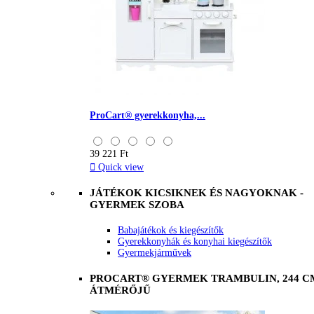
ProCart® gyerekkonyha,...
39 221 Ft

Quick view
JÁTÉKOK KICSIKNEK ÉS NAGYOKNAK -
GYERMEK SZOBA
Babajátékok és kiegészítők
Gyerekkonyhák és konyhai kiegészítők
Gyermekjárművek
PROCART® GYERMEK TRAMBULIN, 244 C
ÁTMÉRŐJŰ