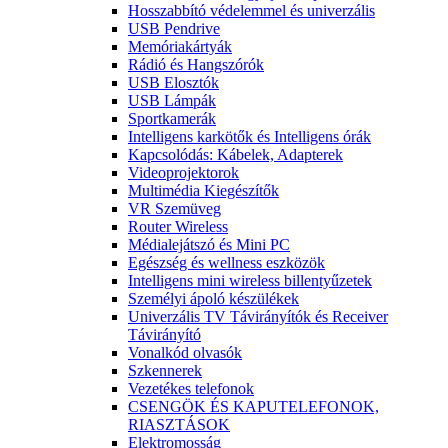
Hosszabbító védelemmel és univerzális
USB Pendrive
Memóriakártyák
Rádió és Hangszórók
USB Elosztók
USB Lámpák
Sportkamerák
Intelligens karkötők és Intelligens órák
Kapcsolódás: Kábelek, Adapterek
Videoprojektorok
Multimédia Kiegészítők
VR Szemüveg
Router Wireless
Médialejátszó és Mini PC
Egészség és wellness eszközök
Intelligens mini wireless billentyűzetek
Személyi ápoló készülékek
Univerzális TV Távirányítók és Receiver
Távirányító
Vonalkód olvasók
Szkennerek
Vezetékes telefonok
CSENGÖK ÉS KAPUTELEFONOK,
RIASZTÁSOK
Elektromosság