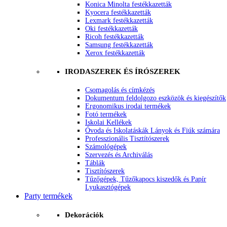
Konica Minolta festékkazetták
Kyocera festékkazetták
Lexmark festékkazetták
Oki festékkazetták
Ricoh festékkazetták
Samsung festékkazetták
Xerox festékkazetták
IRODASZEREK ÉS ÍRÓSZEREK
Csomagolás és címkézés
Dokumentum feldolgozo eszközök és kiegészítők
Ergonomikus irodai termékek
Fotó termékek
Iskolai Kellékek
Óvoda és Iskolatáskák Lányok és Fiúk számára
Professzionális Tisztítószerek
Számológépek
Szervezés és Archiválás
Táblák
Tisztítószerek
Tűzőgépek, Tűzőkapocs kiszedők és Papír
Lyukasztógépek
Party termékek
Dekorációk