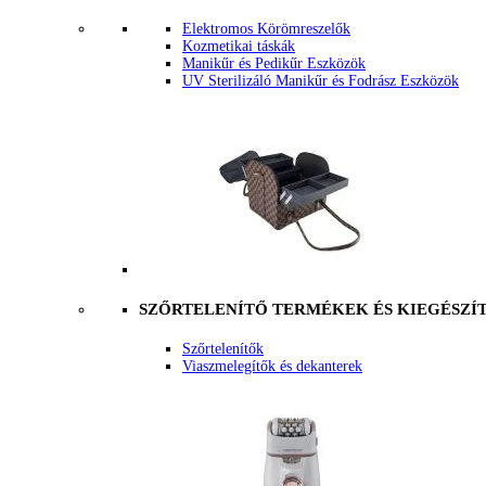
Elektromos Körömreszelők
Kozmetikai táskák
Manikűr és Pedikűr Eszközök
UV Sterilizáló Manikűr és Fodrász Eszközök
SZŐRTELENÍTŐ TERMÉKEK ÉS KIEGÉSZÍ
Szőrtelenítők
Viaszmelegítők és dekanterek