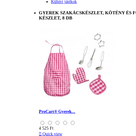
Kültéri játékok
GYEREK SZAKÁCSKÉSZLET, KÖTÉNY ÉS 
KÉSZLET, 8 DB
ProCart® Gyerek...
4 525 Ft

Quick view