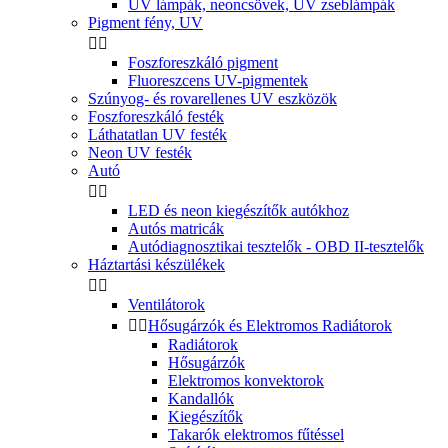
UV lámpák, neoncsövek, UV zseblámpák
Pigment fény, UV


Foszforeszkáló pigment
Fluoreszcens UV-pigmentek
Szúnyog- és rovarellenes UV eszközök
Foszforeszkáló festék
Láthatatlan UV festék
Neon UV festék
Autó


LED és neon kiegészítők autókhoz
Autós matricák
Autódiagnosztikai tesztelők - OBD II-tesztelők
Háztartási készülékek


Ventilátorok


Hősugárzók és Elektromos Radiátorok
Radiátorok
Hősugárzók
Elektromos konvektorok
Kandallók
Kiegészítők
Takarók elektromos fűtéssel