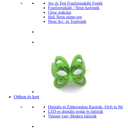
Arc és Test Foszforeszkáló Festék
Foszforeszkáló / Neon hajfesték
Glow ajakrúzs
Holi Neon színes por
Neon Arc- és Testfesték
Otthon és kert
Digitális és Elektronikus Karórák- Férfi és Nő
LED-es digitális irodai és faliórák
Vintage vagy Modern faliórák