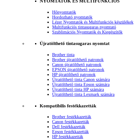
NYOMTATÓK ÉS MULTIFUNKCIÓS
Hőnyomtatók
Hordozható nyomtatók
Lézer Nyomtatók és Multifunkciós készülékek
Multifunkciós tintasugaras nyomtató
Szublimációs Nyomtatók és Kiegészítők
Újratölthető tintasugaras nyomtat
Brother tinta
Brother újratölthető patronok
Canon újratölthető patronok
EPSON újratölthető patronok
HP újratölthető patronok
Újratölthető tinta Canon számára
Újratölthető tinta Epson számára
Újratölthető tinta HP számára
Újratölthető tinta Lexmark számára
Kompatibilis festékkazetták
Brother festékkazetták
Canon festékkazetták
Dell festékkazetták
Epson festékkazetták
HP festékkazetták