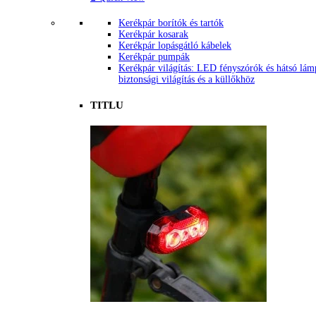
Kerékpár borítók és tartók
Kerékpár kosarak
Kerékpár lopásgátló kábelek
Kerékpár pumpák
Kerékpár világítás: LED fényszórók és hátsó lám
biztonsági világítás és a küllőkhöz
TITLU