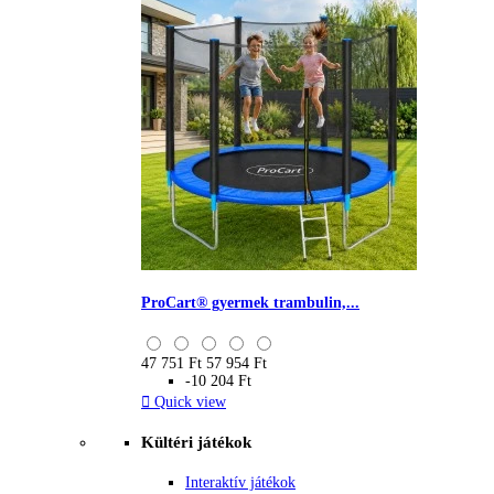
ProCart® gyermek trambulin,...
47 751 Ft
57 954 Ft
-10 204 Ft

Quick view
Kültéri játékok
Interaktív játékok