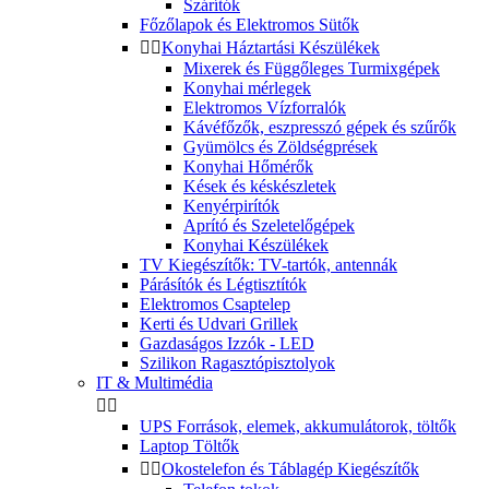
Szárítók
Főzőlapok és Elektromos Sütők


Konyhai Háztartási Készülékek
Mixerek és Függőleges Turmixgépek
Konyhai mérlegek
Elektromos Vízforralók
Kávéfőzők, eszpresszó gépek és szűrők
Gyümölcs és Zöldségprések
Konyhai Hőmérők
Kések és késkészletek
Kenyérpirítók
Aprító és Szeletelőgépek
Konyhai Készülékek
TV Kiegészítők: TV-tartók, antennák
Párásítók és Légtisztítók
Elektromos Csaptelep
Kerti és Udvari Grillek
Gazdaságos Izzók - LED
Szilikon Ragasztópisztolyok
IT & Multimédia


UPS Források, elemek, akkumulátorok, töltők
Laptop Töltők


Okostelefon és Táblagép Kiegészítők