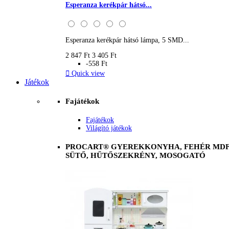
Esperanza kerékpár hátsó...
Esperanza kerékpár hátsó lámpa, 5 SMD...
2 847 Ft
3 405 Ft
-558 Ft

Quick view
Játékok
Fajátékok
Fajátékok
Világító játékok
PROCART® GYEREKKONYHA, FEHÉR MDF 
SÜTŐ, HŰTŐSZEKRÉNY, MOSOGATÓ