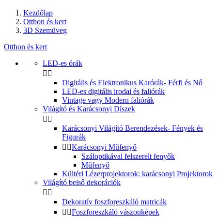
Kezdőlap
Otthon és kert
3D Szemüveg
Otthon és kert
LED-es órák


Digitális és Elektronikus Karórák- Férfi és Nő
LED-es digitális irodai és faliórák
Vintage vagy Modern faliórák
Világító és Karácsonyi Díszek


Karácsonyi Világító Berendezések- Fények és
Figurák


Karácsonyi Műfenyő
Száloptikával felszerelt fenyők
Műfenyő
Kültéri Lézerprojektorok: karácsonyi Projektorok
Világító belső dekorációk


Dekoratív foszforeszkáló matricák


Foszforeszkáló vászonképek