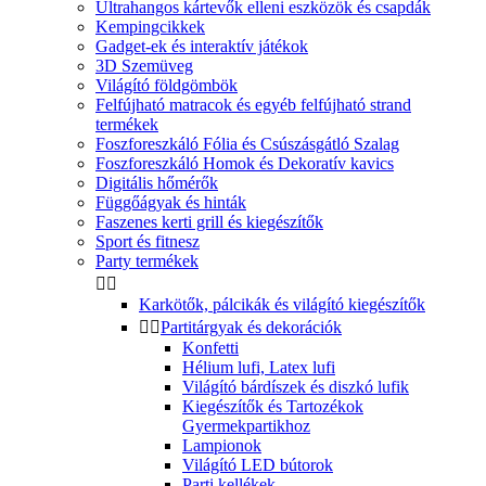
Ultrahangos kártevők elleni eszközök és csapdák
Kempingcikkek
Gadget-ek és interaktív játékok
3D Szemüveg
Világító földgömbök
Felfújható matracok és egyéb felfújható strand
termékek
Foszforeszkáló Fólia és Csúszásgátló Szalag
Foszforeszkáló Homok és Dekoratív kavics
Digitális hőmérők
Függőágyak és hinták
Faszenes kerti grill és kiegészítők
Sport és fitnesz
Party termékek


Karkötők, pálcikák és világító kiegészítők


Partitárgyak és dekorációk
Konfetti
Hélium lufi, Latex lufi
Világító bárdíszek és diszkó lufik
Kiegészítők és Tartozékok
Gyermekpartikhoz
Lampionok
Világító LED bútorok
Parti kellékek