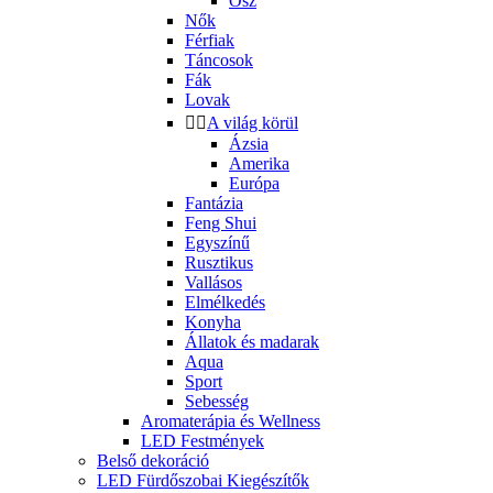
Ősz
Nők
Férfiak
Táncosok
Fák
Lovak


A világ körül
Ázsia
Amerika
Európa
Fantázia
Feng Shui
Egyszínű
Rusztikus
Vallásos
Elmélkedés
Konyha
Állatok és madarak
Aqua
Sport
Sebesség
Aromaterápia és Wellness
LED Festmények
Belső dekoráció
LED Fürdőszobai Kiegészítők