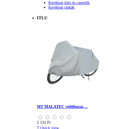
Kerékpár kürt és csengők
Kerékpár táskák
ITLU
MT MALATEC védőhuzat,...
2 131 Ft

Quick view