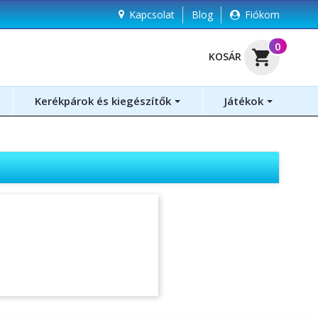
Kapcsolat
Blog
Fiókom
(
0
)
shopping_cart
KOSÁR
Kerékpárok és kiegészítők
Játékok