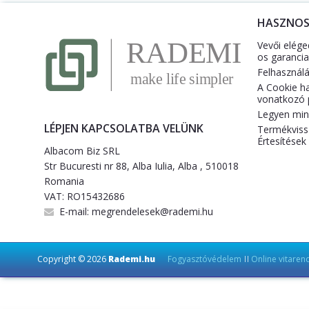
HASZNO
Vevői elége
os garancia
Felhasználás
A Cookie h
vonatkozó p
Legyen mind
LÉPJEN KAPCSOLATBA VELÜNK
Termékviss
Értesítések
Albacom Biz SRL
Str Bucuresti nr 88, Alba Iulia, Alba , 510018
Romania
VAT: RO15432686
E-mail:
megrendelesek@rademi.hu
Copyright © 2026
Rademi.hu
Fogyasztóvédelem
Online vitaren
||