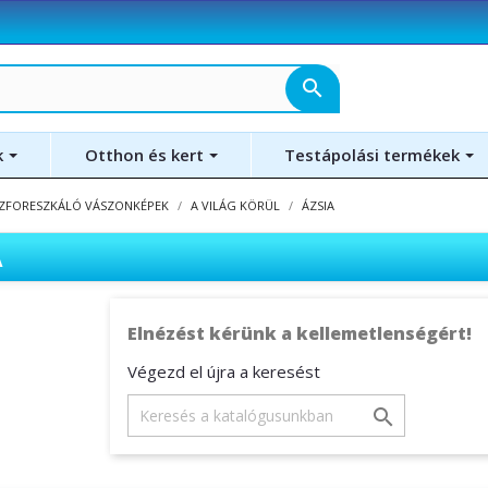
search
k
Otthon és kert
Testápolási termékek
ZFORESZKÁLÓ VÁSZONKÉPEK
A VILÁG KÖRÜL
ÁZSIA
A
Elnézést kérünk a kellemetlenségért!
Végezd el újra a keresést
