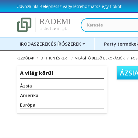
Üdvözlünk!
Beléphetsz
vagy
létrehozhatsz egy fiókot
IRODASZEREK ÉS ÍRÓSZEREK
Party terméke
KEZDŐLAP
OTTHON ÉS KERT
VILÁGÍTÓ BELSŐ DEKORÁCIÓK
FOS
ÁZSI
A világ körül
Ázsia
Amerika
Európa