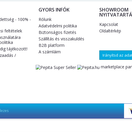
S
GYORS INFÓK
SHOWROOM
NYITVATARTÁ
dettség - 100% -
Rólunk
Kapcsolat
Adatvédelmi politika
i feltételek
Oldaltérkép
Biztonságos fizetés
asználatára
Szállítás és visszakuldés
olitika
B2B platform
ig tájékozott!
A számláim
zaadás /
Irányítsd az ad
marketplace par
dezes