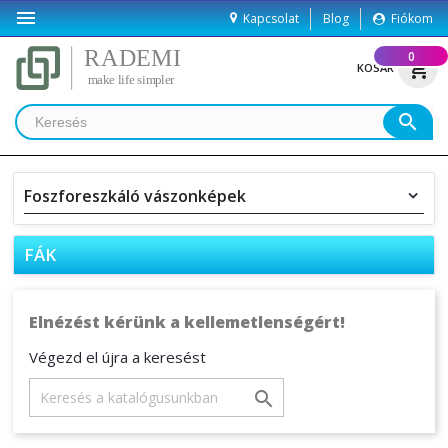

Kapcsolat
Blog
Fiókom
(
0
)
shopping_cart
KOSÁR
search
Foszforeszkáló vászonképek
FÁK
Elnézést kérünk a kellemetlenségért!
Végezd el újra a keresést
