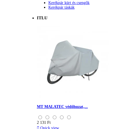
Kerékpár kürt és csengők
Kerékpár táskák
ITLU
MT MALATEC védőhuzat,...
2 131 Ft

Quick view