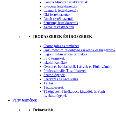
Konica Minolta festékkazetták
Kyocera festékkazetták
Lexmark festékkazetták
Oki festékkazetták
Ricoh festékkazetták
Samsung festékkazetták
Xerox festékkazetták
IRODASZEREK ÉS ÍRÓSZEREK
Csomagolás és címkézés
Dokumentum feldolgozo eszközök és kiegészítők
Ergonomikus irodai termékek
Fotó termékek
Iskolai Kellékek
Óvoda és Iskolatáskák Lányok és Fiúk számára
Professzionális Tisztítószerek
Számológépek
Szervezés és Archiválás
Táblák
Tisztítószerek
Tűzőgépek, Tűzőkapocs kiszedők és Papír
Lyukasztógépek
Party termékek
Dekorációk