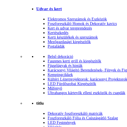
Udvar és kert
Elektromos Szerszámok és Eszközök
Foszforeszkáló Homok és Dekoratív kavics
Kert és udvar tereprendezés
Kertészkedés
Kerti készülékek és szerszámok
Mezőgazdasági kiegészítők
Postaládák
Belső dekoráció
Faszenes kerti grill és kiegészítők
Függőágyak és hinták
Karácsonyi Világító Berendezések- Fények és Fi
Kempingcikkek
Kültéri Lézerprojektorok: karácsonyi Projektoro
LED Fürdőszobai Kiegészítők
Műfenyő
Ultrahangos kártevők elleni eszközök és csapdák
titlu
Dekoratív foszforeszkáló matricák
Foszforeszkáló Fólia és Csúszásgátló Szalag
LED Festmények