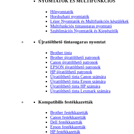
NYOMTATÓK ÉS MULTIFUNKCIÓS
Hőnyomtatók
Hordozható nyomtatók
Lézer Nyomtatók és Multifunkciós készülékek
Multifunkciós tintasugaras nyomtató
Szublimációs Nyomtatók és Kiegészítők
Újratölthető tintasugaras nyomtat
Brother tinta
Brother újratölthető patronok
Canon újratölthető patronok
EPSON újratölthető patronok
HP újratölthető patronok
Újratölthető tinta Canon számára
Újratölthető tinta Epson számára
Újratölthető tinta HP számára
Újratölthető tinta Lexmark számára
Kompatibilis festékkazetták
Brother festékkazetták
Canon festékkazetták
Dell festékkazetták
Epson festékkazetták
HP festékkazetták