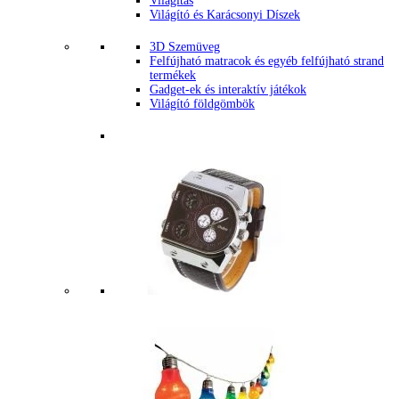
Világítás
Világító és Karácsonyi Díszek
3D Szemüveg
Felfújható matracok és egyéb felfújható strand
termékek
Gadget-ek és interaktív játékok
Világító földgömbök