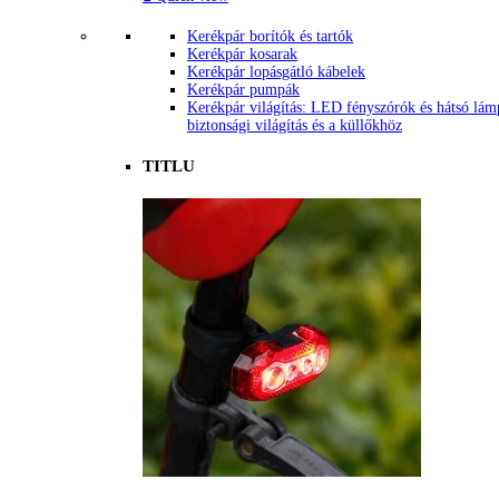
Kerékpár borítók és tartók
Kerékpár kosarak
Kerékpár lopásgátló kábelek
Kerékpár pumpák
Kerékpár világítás: LED fényszórók és hátsó lám
biztonsági világítás és a küllőkhöz
TITLU