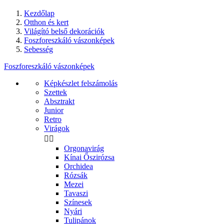
Kezdőlap
Otthon és kert
Világító belső dekorációk
Foszforeszkáló vászonképek
Sebesség
Foszforeszkáló vászonképek
Képkészlet felszámolás
Szettek
Absztrakt
Junior
Retro
Virágok


Orgonavirág
Kínai Őszirózsa
Orchidea
Rózsák
Mezei
Tavaszi
Színesek
Nyári
Tulipánok