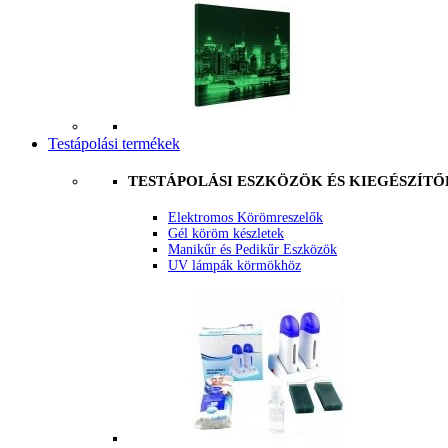
Testápolási termékek
TESTÁPOLÁSI ESZKÖZÖK ÉS KIEGÉSZÍTŐ
Elektromos Körömreszelők
Gél köröm készletek
Manikűr és Pedikűr Eszközök
UV lámpák körmökhöz