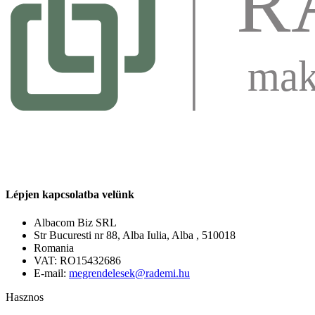
Lépjen kapcsolatba velünk
Albacom Biz SRL
Str Bucuresti nr 88, Alba Iulia, Alba , 510018
Romania
VAT: RO15432686
E-mail:
megrendelesek@rademi.hu
Hasznos