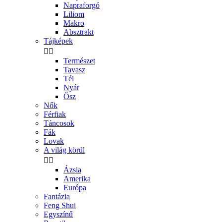
Napraforgó
Liliom
Makro
Absztrakt
Tájképek


Természet
Tavasz
Tél
Nyár
Ősz
Nők
Férfiak
Táncosok
Fák
Lovak
A világ körül


Ázsia
Amerika
Európa
Fantázia
Feng Shui
Egyszínű