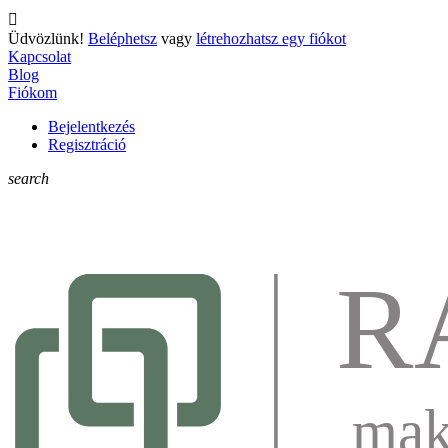

Üdvözlünk!
Beléphetsz
vagy
létrehozhatsz egy fiókot
Kapcsolat
Blog
Fiókom
Bejelentkezés
Regisztráció
search