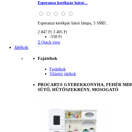
Esperanza kerékpár hátsó...
Esperanza kerékpár hátsó lámpa, 5 SMD...
2 847 Ft
3 405 Ft
-558 Ft

Quick view
Játékok
Fajátékok
Fajátékok
Világító játékok
PROCART® GYEREKKONYHA, FEHÉR MDF 
SÜTŐ, HŰTŐSZEKRÉNY, MOSOGATÓ