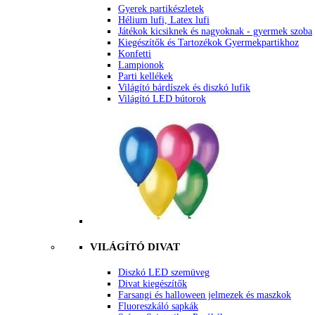
Gyerek partikészletek
Hélium lufi, Latex lufi
Játékok kicsiknek és nagyoknak - gyermek szoba
Kiegészítők és Tartozékok Gyermekpartikhoz
Konfetti
Lampionok
Parti kellékek
Világító bárdíszek és diszkó lufik
Világító LED bútorok
VILÁGÍTÓ DIVAT
Diszkó LED szemüveg
Divat kiegészítők
Farsangi és halloween jelmezek és maszkok
Fluoreszkáló sapkák