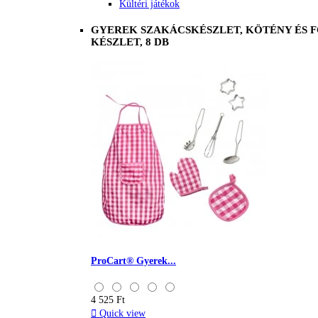
Kültéri játékok
GYEREK SZAKÁCSKÉSZLET, KÖTÉNY ÉS 
KÉSZLET, 8 DB
ProCart® Gyerek...
4 525 Ft

Quick view