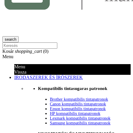
search
Kosár
shopping_cart
(
0
)
Menu
Menu
Vissza
IRODASZEREK ÉS ÍRÓSZEREK
Kompatibilis tintasugaras patronok
Brother kompatibilis tintapatronok
Canon kompatibilis tintapatronok
Epson kompatibilis tintapatronok
HP kompatibilis tintapatronok
Lexmark kompatibilis tintapatronok
Samsung kompatibilis tintapatronok