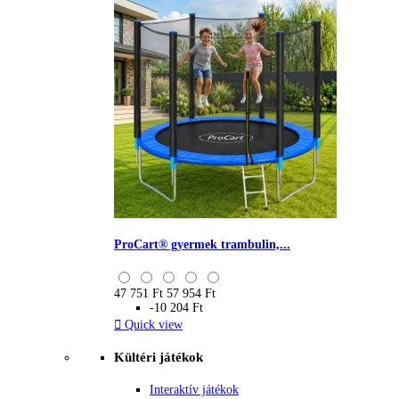
ProCart® gyermek trambulin,...
47 751 Ft
57 954 Ft
-10 204 Ft

Quick view
Kültéri játékok
Interaktív játékok