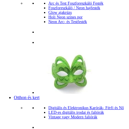
Arc és Test Foszforeszkáló Festék
Foszforeszkáló / Neon hajfesték
Glow ajakrúzs
Holi Neon színes por
Neon Arc- és Testfesték
Otthon és kert
Digitális és Elektronikus Karórák- Férfi és Nő
LED-es digitális irodai és faliórák
Vintage vagy Modern faliórák