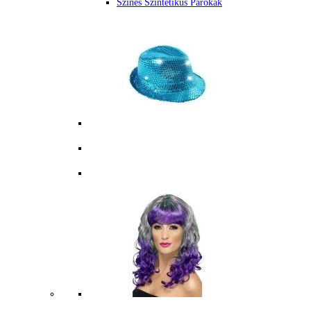
Színes Szintetikus Parókák