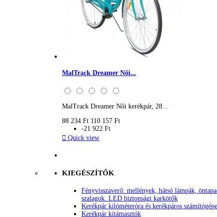
MalTrack Dreamer Női...
MalTrack Dreamer Női kerékpár, 28...
88 234 Ft
110 157 Ft
-21 922 Ft

Quick view
KIEGÉSZÍTŐK
Fényvisszaverő: mellények, hátsó lámpák, öntap
szalagok. LED biztonsági karkötők
Kerékpár kilóméteróra és kerékpáros számítógép
Kerékpár kitámasztók