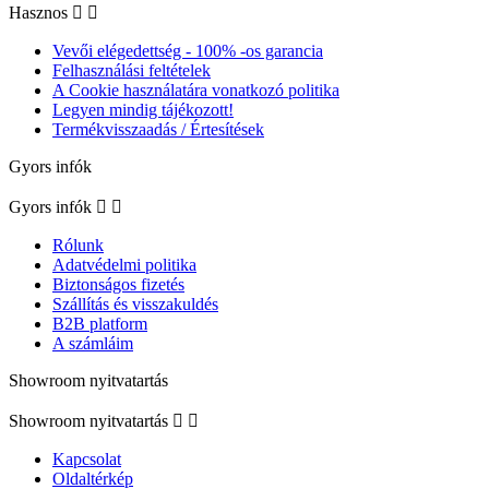
Hasznos


Vevői elégedettség - 100% -os garancia
Felhasználási feltételek
A Cookie használatára vonatkozó politika
Legyen mindig tájékozott!
Termékvisszaadás / Értesítések
Gyors infók
Gyors infók


Rólunk
Adatvédelmi politika
Biztonságos fizetés
Szállítás és visszakuldés
B2B platform
A számláim
Showroom nyitvatartás
Showroom nyitvatartás


Kapcsolat
Oldaltérkép