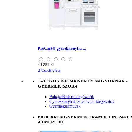
ProCart® gyerekkonyha,...
39 221 Ft

Quick view
JÁTÉKOK KICSIKNEK ÉS NAGYOKNAK -
GYERMEK SZOBA
Babajátékok és kiegészítők
Gyerekkonyhák és konyhai kiegészítők
Gyermekjárművek
PROCART® GYERMEK TRAMBULIN, 244 C
ÁTMÉRŐJŰ