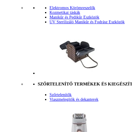
Elektromos Körömreszelők
Kozmetikai táskák
Manikűr és Pedikűr Eszközök
UV Sterilizáló Manikűr és Fodrász Eszközök
SZŐRTELENÍTŐ TERMÉKEK ÉS KIEGÉSZÍ
Szőrtelenítők
Viaszmelegítők és dekanterek