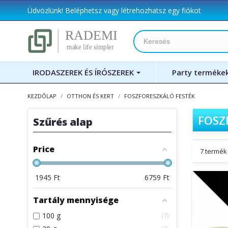
Üdvözlünk!
Beléphetsz
vagy
létrehozhatsz egy fiókot
IRODASZEREK ÉS ÍRÓSZEREK
Party terméke
KEZDŐLAP
OTTHON ÉS KERT
FOSZFORESZKÁLÓ FESTÉK
FOSZ
Szűrés alap
Price
7 termék 
1945
Ft
6759
Ft
Tartály mennyisége
100 g
7