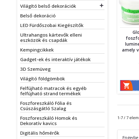
Világító belső dekorációk

Belső dekoráció
LED Fürdőszobai Kiegészítők
Gl
Ultrahangos kártevők elleni
foszf
eszközök és csapdák
lumine
Kempingcikkek
amely v
Gadget-ek és interaktív játékok
3D Szemüveg
Világító földgömbök

Felfújható matracok és egyéb
felfújható strand termékek
Foszforeszkáló Fólia és
Csúszásgátló Szalag
Foszforeszkáló Homok és
1-7 / 7 ele
Dekoratív kavics
Digitális hőmérők
Engedje 