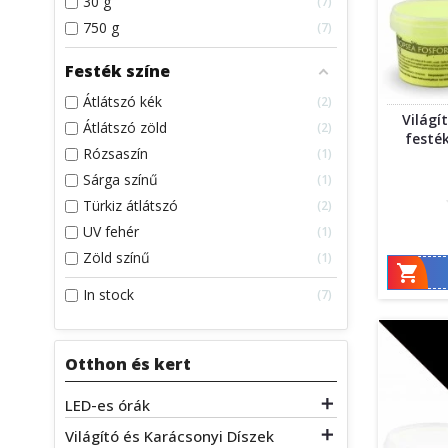
30 g
7
750 g
7
Festék színe
Átlátszó kék
2
Világí
Átlátszó zöld
2
festék
Rózsaszín
1
Sárga színű
1
Türkiz átlátszó
2
UV fehér
1
Zöld színű
1

In stock
7
Otthon és kert
LED-es órák

Világító és Karácsonyi Díszek
