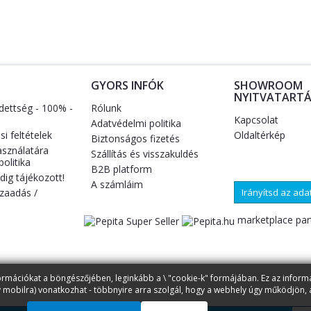
S
GYORS INFÓK
SHOWROOM
NYITVATARTÁ
dettség - 100% -
Rólunk
Kapcsolat
Adatvédelmi politika
i feltételek
Oldaltérkép
Biztonságos fizetés
asználatára
Szállítás és visszakuldés
olitika
B2B platform
ig tájékozott!
A számláim
zaadás /
Irányítsd az ad
marketplace par
ormációkat a böngészőjében, leginkább a \ "cookie-k" formájában. Ez az inform
 mobilra) vonatkozhat - többnyire arra szolgál, hogy a webhely úgy működjön, 