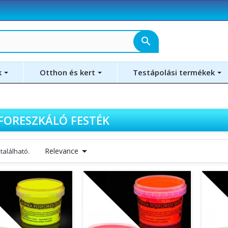
search
k
Otthon és kert
Testápolási termékek
FORESZKÁLÓ FESTÉK

Relevance
található.