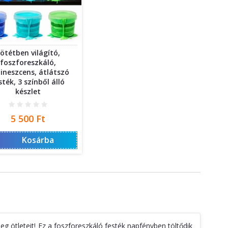
ötétben világító,
foszforeszkáló,
ineszcens, átlátszó
sték, 3 színből álló
készlet
Ár
5 500 Ft
Kosárba
eg ötleteit! Ez a foszforeszkáló festék napfényben töltődik