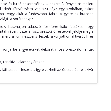
első és külső dekorációhoz. A dekoratív fényhatás mellett
diszkrét fényforrásra van szüksége egy szobában, akkor
pali vagy akár a fürdőszoba falain. A gyerekek biztosan
világít a sötétben./p>
hoz, használjon átlátszó foszforeszkáló festéket, hogy
ák révén. Ezzel a foszforeszkáló festékkel jelölje meg a
z, mert a lumineszcens festék alkonyatkor aktiválódik és
r vonja be a gyerekeket dekoratív foszforeszkáló minták
a, rendkívül alacsony árakon.
áthatatlan festéket, így élvezheti az ötletes és rendkívül