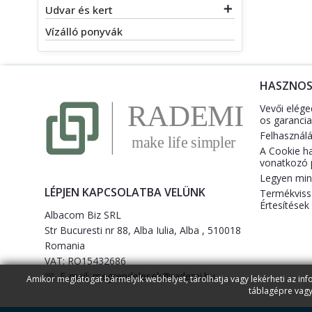
Udvar és kert

Vízálló ponyvák
HASZNO
Vevői elége
os garancia
Felhasználás
A Cookie h
vonatkozó p
Legyen mind
LÉPJEN KAPCSOLATBA VELÜNK
Termékviss
Értesítések
Albacom Biz SRL
Str Bucuresti nr 88, Alba Iulia, Alba , 510018
Romania
VAT: RO15432686
E-mail:
megrendelesek@rademi.hu
Amikor meglátogat bármelyik webhelyet, tárolhatja vagy lekérheti az inf
táblagépre vagy