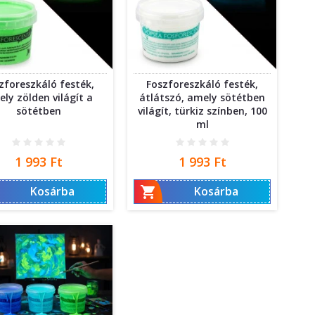
zforeszkáló festék,
Foszforeszkáló festék,
ly zölden világít a
átlátszó, amely sötétben
sötétben
világít, türkiz színben, 100
ml
Ár
Ár
1 993 Ft
1 993 Ft

Kosárba
Kosárba