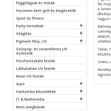
Függőágyak és hinták
fel, maj
a lumin
Faszenes kerti grill és kiegészítők
látvány
Sport és fitnesz
nagyon i
Party termékek

Bármely
személy
Világítás

sikátor
Pigment fény, UV

sötétben
Szúnyog- és rovarellenes UV
Tehát, 
eszközök
készítés
Foszforeszkáló festék
Online, 
Láthatatlan UV festék
Rendelje
egyszerű
Neon UV festék
Autó

Háztartási készülékek

IT & Multimédia

Kerti üvegházak