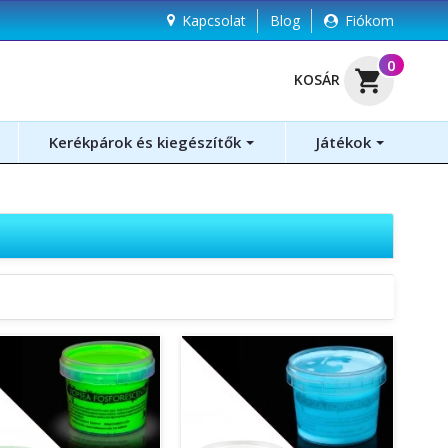
Kapcsolat
Blog
Fiókom
(
0
)
shopping_cart
KOSÁR
Kerékpárok és kiegészítők
Játékok