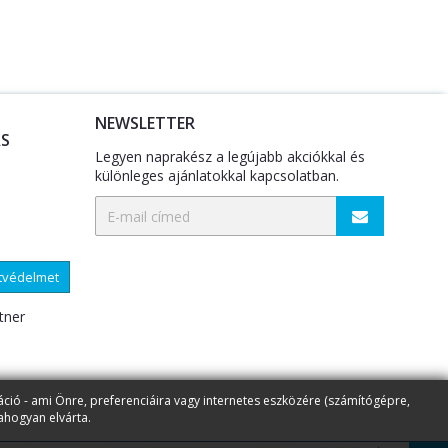
NEWSLETTER
S
Legyen naprakész a legújabb akciókkal és
különleges ajánlatokkal kapcsolatban.
atvédelmet
tner
áció - ami Önre, preferenciáira vagy internetes eszközére (számítógépre,
ahogyan elvárta.