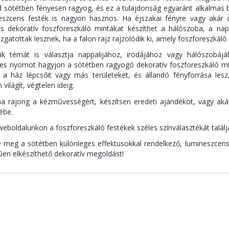
d sötétben fényesen ragyog, és ez a tulajdonság egyaránt alkalmas b
eszcens festék is nagyon hasznos. Ha éjszakai fényre vagy akár 
os dekoratív foszforeszkáló mintákat készíthet a hálószoba, a nap
zgatottak lesznek, ha a falon rajz rajzolódik ki, amely foszforeszkáló 
ik témát is választja nappalijához, irodájához vagy hálószobájá
es nyomot hagyjon a sötétben ragyogó dekoratív foszforeszkáló mint
t, a ház lépcsőit vagy más területeket, és állandó fényforrása les
 világít, végtelen ideig.
ha rajong a kézművességért, készítsen eredeti ajándékot, vagy aká
ébe.
weboldalunkon a foszforeszkáló festékek széles színválasztékát találj
 meg a sötétben különleges effektusokkal rendelkező, lumineszcens, l
en elkészíthető dekoratív megoldást!