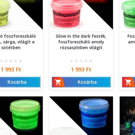
tó foszforeszkáló
Glow in the dark festék,
Fos
, sárga, világít a
foszforeszkáló amely
ame
sötétben
rózsaszínben világít
Ár
Ár
1 993 Ft
1 993 Ft


Kosárba
Kosárba