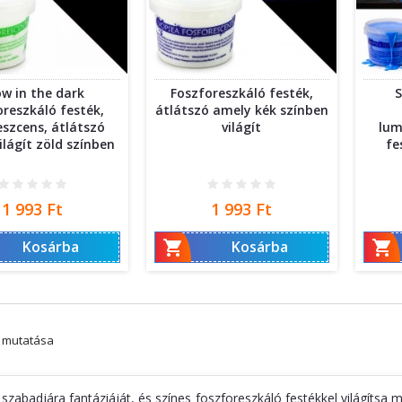
ow in the dark
Foszforeszkáló festék,
S
oreszkáló festék,
átlátszó amely kék színben
szcens, átlátszó
világít
lum
ilágít zöld színben
fe
Ár
Ár
1 993 Ft
1 993 Ft


Kosárba
Kosárba
m mutatása
szabadjára fantáziáját, és színes foszforeszkáló festékkel világítsa m