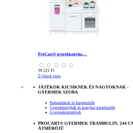
ProCart® gyerekkonyha,...
39 221 Ft

Quick view
JÁTÉKOK KICSIKNEK ÉS NAGYOKNAK -
GYERMEK SZOBA
Babajátékok és kiegészítők
Gyerekkonyhák és konyhai kiegészítők
Gyermekjárművek
PROCART® GYERMEK TRAMBULIN, 244 C
ÁTMÉRŐJŰ