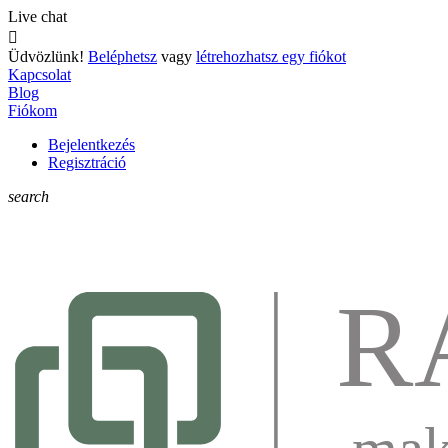
Live chat

Üdvözlünk!
Beléphetsz
vagy
létrehozhatsz egy fiókot
Kapcsolat
Blog
Fiókom
Bejelentkezés
Regisztráció
search