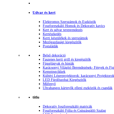
Udvar és kert
Elektromos Szerszámok és Eszközök
Foszforeszkáló Homok és Dekoratív kavics
Kert és udvar tereprendezés
Kertészkedés
Kerti készülékek és szerszámok
Mezőgazdasági kiegészítők
Postaládák
Belső dekoráció
Faszenes kerti grill és kiegészítők
Függőágyak és hinták
Karácsonyi Világító Berendezések- Fények és Fi
Kempingcikkek
Kültéri Lézerprojektorok: karácsonyi Projektoro
LED Fürdőszobai Kiegészítők
Műfenyő
Ultrahangos kártevők elleni eszközök és csapdák
titlu
Dekoratív foszforeszkáló matricák
Foszforeszkáló Fólia és Csúszásgátló Szalag