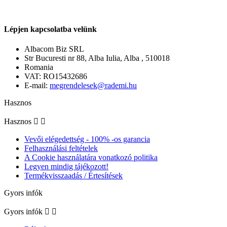
Lépjen kapcsolatba velünk
Albacom Biz SRL
Str Bucuresti nr 88, Alba Iulia, Alba , 510018
Romania
VAT: RO15432686
E-mail:
megrendelesek@rademi.hu
Hasznos
Hasznos


Vevői elégedettség - 100% -os garancia
Felhasználási feltételek
A Cookie használatára vonatkozó politika
Legyen mindig tájékozott!
Termékvisszaadás / Értesítések
Gyors infók
Gyors infók

