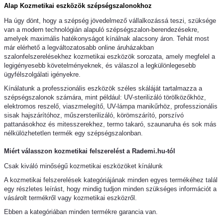
Alap Kozmetikai eszközök szépségszalonokhoz
Ha úgy dönt, hogy a szépség jövedelmező vállalkozássá teszi, szüksége
van a modern technológián alapuló szépségszalon-berendezésekre,
amelyek maximális hatékonyságot kínálnak alacsony áron. Tehát most
már elérhető a legváltozatosabb online áruházakban
szalonfelszerelésekhez kozmetikai eszközök sorozata, amely megfelel a
legigényesebb követelményeknek, és válaszol a legkülönlegesebb
ügyfélszolgálati igényekre.
Kínálatunk a professzionális eszközök széles skáláját tartalmazza a
szépségszalonok számára, mint például: UV-sterilizáló törölközőkhöz,
elektromos reszelő, viaszmelegítő, UV-lámpa manikűrhöz, professzionális
sisak hajszárítóhoz, műszersterilizáló, körömszárító, porszívó
pattanásokhoz és mitesszerekhez, termo takaró, szaunaruha és sok más
nélkülözhetetlen termék egy szépségszalonban.
Miért válasszon kozmetikai felszerelést a Rademi.hu-tól
Csak kiváló minőségű kozmetikai eszközöket kínálunk
A kozmetikai felszerelések kategóriájának minden egyes termékéhez talál
egy részletes leírást, hogy mindig tudjon minden szükséges információt a
vásárolt termékről vagy kozmetikai eszközről.
Ebben a kategóriában minden termékre garancia van.