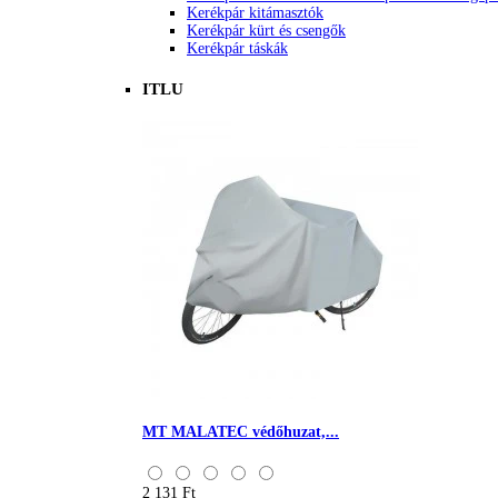
Kerékpár kitámasztók
Kerékpár kürt és csengők
Kerékpár táskák
ITLU
MT MALATEC védőhuzat,...
2 131 Ft