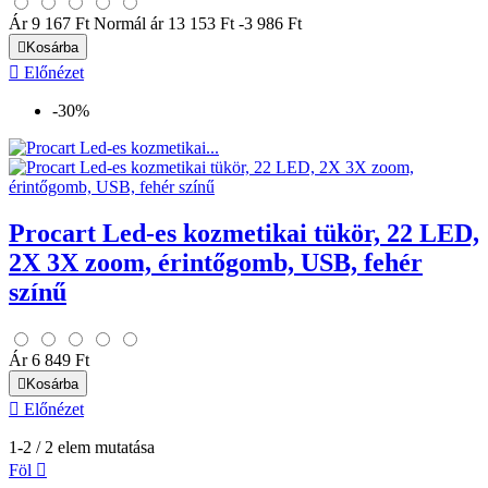
Ár
9 167 Ft
Normál ár
13 153 Ft
-3 986 Ft

Kosárba

Előnézet
-30%
Procart Led-es kozmetikai tükör, 22 LED,
2X 3X zoom, érintőgomb, USB, fehér
színű
Ár
6 849 Ft

Kosárba

Előnézet
1-2 / 2 elem mutatása
Föl
