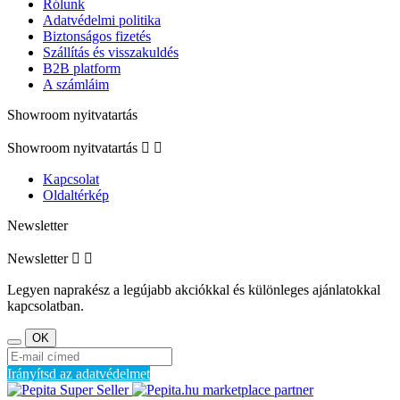
Rólunk
Adatvédelmi politika
Biztonságos fizetés
Szállítás és visszakuldés
B2B platform
A számláim
Showroom nyitvatartás
Showroom nyitvatartás


Kapcsolat
Oldaltérkép
Newsletter
Newsletter


Legyen naprakész a legújabb akciókkal és különleges ajánlatokkal
kapcsolatban.
Irányítsd az adatvédelmet
marketplace partner