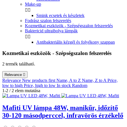
Make-up


Smink ecsetek és készletek
Fodrász szalon felszerelés
Kozmetikai eszközök - Szépségszalon felszerelés
Baktericid ultraibolya lámpák


Antibakteriális kézgél és folyékony szappan
Kozmetikai eszközök - Szépségszalon felszerelés
2 termék található.
Relevance

Relevance
New products first
Name, A to Z
Name, Z to A
Price,
low to high
Price, high to low
In stock
Random
1-2 / 2 elem mutatása
Mafiti UV lámpa 48W, manikűr, időzítő
30-120 másodperccel, infravörös érzékelő