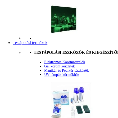
Testápolási termékek
TESTÁPOLÁSI ESZKÖZÖK ÉS KIEGÉSZÍTŐ
Elektromos Körömreszelők
Gél köröm készletek
Manikűr és Pedikűr Eszközök
UV lámpák körmökhöz