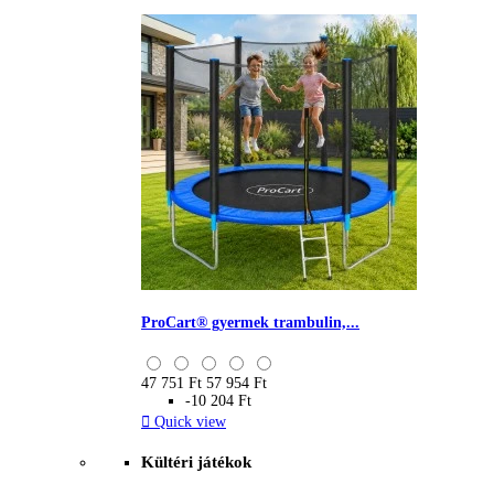
ProCart® gyermek trambulin,...
47 751 Ft
57 954 Ft
-10 204 Ft

Quick view
Kültéri játékok