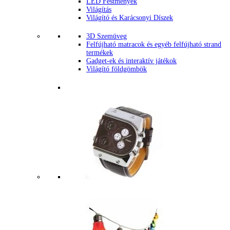
LED Festmények
Világítás
Világító és Karácsonyi Díszek
3D Szemüveg
Felfújható matracok és egyéb felfújható strand
termékek
Gadget-ek és interaktív játékok
Világító földgömbök