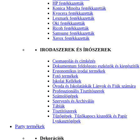
HP festékkazetták
Konica Minolta festékkazetták
Kyocera festékkazetták
Lexmark festékkazetták
Oki festékkazetták
Ricoh festékkazetták
Samsung festékkazetták
Xerox festékkazetták
IRODASZEREK ÉS ÍRÓSZEREK
Csomagolás és címkézés
Dokumentum feldolgozo eszközök és kiegészítők
Ergonomikus irodai termékek
Fotó termékek
Iskolai Kellékek
Óvoda és Iskolatáskák Lányok és Fiúk számára
Professzionális Tisztítószerek
Számológépek
Szervezés és Archiválás
Táblák
Tisztítószerek
Tűzőgépek, Tűzőkapocs kiszedők és Papír
Lyukasztógépek
Party termékek
Dekorációk