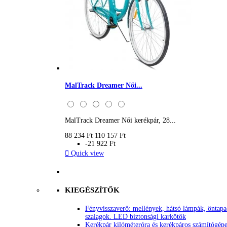
MalTrack Dreamer Női...
MalTrack Dreamer Női kerékpár, 28...
88 234 Ft
110 157 Ft
-21 922 Ft

Quick view
KIEGÉSZÍTŐK
Fényvisszaverő: mellények, hátsó lámpák, öntap
szalagok. LED biztonsági karkötők
Kerékpár kilóméteróra és kerékpáros számítógép