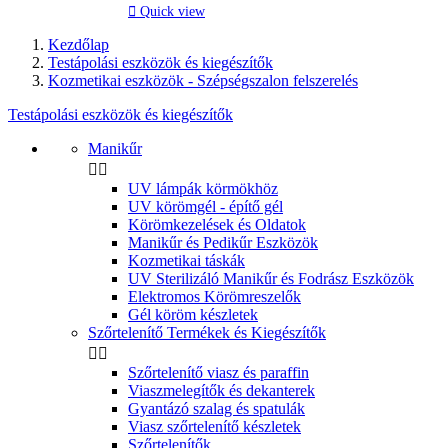

Quick view
Kezdőlap
Testápolási eszközök és kiegészítők
Kozmetikai eszközök - Szépségszalon felszerelés
Testápolási eszközök és kiegészítők
Clear
Manikűr


Price
UV lámpák körmökhöz
UV körömgél - építő gél
6848
Ft
9168
Ft
Körömkezelések és Oldatok
Manikűr és Pedikűr Eszközök
Manufacturers
Kozmetikai táskák
UV Sterilizáló Manikűr és Fodrász Eszközök
Elektromos Körömreszelők
View products
2
Gél köröm készletek
Szőrtelenítő Termékek és Kiegészítők


Szőrtelenítő viasz és paraffin
Viaszmelegítők és dekanterek
Gyantázó szalag és spatulák
Viasz szőrtelenítő készletek
Szőrtelenítők