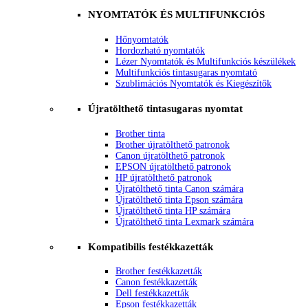
NYOMTATÓK ÉS MULTIFUNKCIÓS
Hőnyomtatók
Hordozható nyomtatók
Lézer Nyomtatók és Multifunkciós készülékek
Multifunkciós tintasugaras nyomtató
Szublimációs Nyomtatók és Kiegészítők
Újratölthető tintasugaras nyomtat
Brother tinta
Brother újratölthető patronok
Canon újratölthető patronok
EPSON újratölthető patronok
HP újratölthető patronok
Újratölthető tinta Canon számára
Újratölthető tinta Epson számára
Újratölthető tinta HP számára
Újratölthető tinta Lexmark számára
Kompatibilis festékkazetták
Brother festékkazetták
Canon festékkazetták
Dell festékkazetták
Epson festékkazetták