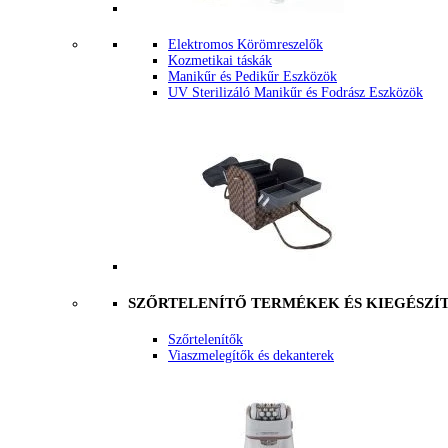
Elektromos Körömreszelők
Kozmetikai táskák
Manikűr és Pedikűr Eszközök
UV Sterilizáló Manikűr és Fodrász Eszközök
SZŐRTELENÍTŐ TERMÉKEK ÉS KIEGÉSZÍ
Szőrtelenítők
Viaszmelegítők és dekanterek