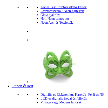
Arc és Test Foszforeszkáló Festék
Foszforeszkáló / Neon hajfesték
Glow ajakrúzs
Holi Neon színes por
Neon Arc- és Testfesték
Otthon és kert
Digitális és Elektronikus Karórák- Férfi és Nő
LED-es digitális irodai és faliórák
Vintage vagy Modern faliórák