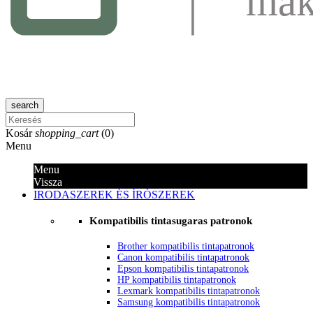
search
Kosár
shopping_cart
(
0
)
Menu
Menu
Vissza
IRODASZEREK ÉS ÍRÓSZEREK
Kompatibilis tintasugaras patronok
Brother kompatibilis tintapatronok
Canon kompatibilis tintapatronok
Epson kompatibilis tintapatronok
HP kompatibilis tintapatronok
Lexmark kompatibilis tintapatronok
Samsung kompatibilis tintapatronok