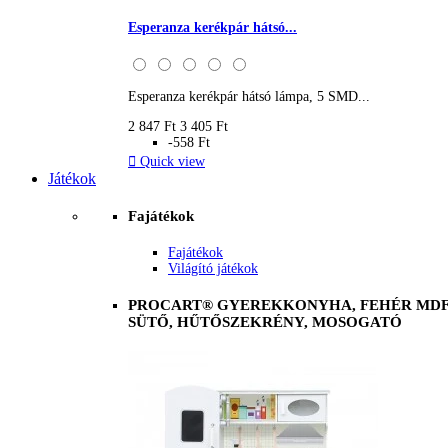
Esperanza kerékpár hátsó...
Esperanza kerékpár hátsó lámpa, 5 SMD...
2 847 Ft
3 405 Ft
-558 Ft

Quick view
Játékok
Fajátékok
Fajátékok
Világító játékok
PROCART® GYEREKKONYHA, FEHÉR MDF 
SÜTŐ, HŰTŐSZEKRÉNY, MOSOGATÓ