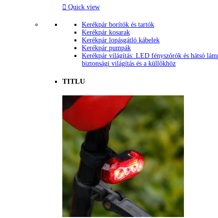

Quick view
Kerékpár borítók és tartók
Kerékpár kosarak
Kerékpár lopásgátló kábelek
Kerékpár pumpák
Kerékpár világítás: LED fényszórók és hátsó lám
biztonsági világítás és a küllőkhöz
TITLU