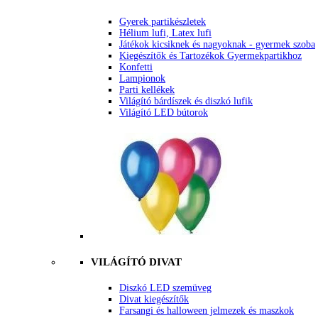
Gyerek partikészletek
Hélium lufi, Latex lufi
Játékok kicsiknek és nagyoknak - gyermek szoba
Kiegészítők és Tartozékok Gyermekpartikhoz
Konfetti
Lampionok
Parti kellékek
Világító bárdíszek és diszkó lufik
Világító LED bútorok
VILÁGÍTÓ DIVAT
Diszkó LED szemüveg
Divat kiegészítők
Farsangi és halloween jelmezek és maszkok