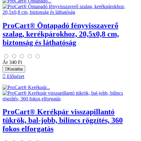
ProCart® Öntapadó fényvisszaverő
szalag, kerékpárokhoz, 20,5x0,8 cm,
biztonság és láthatóság
Ár
340 Ft

Kosárba

Előnézet
ProCart® Kerékpár visszapillantó
tükrök, bal-jobb, bilincs rögzítés, 360
fokos elforgatás