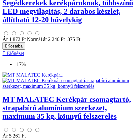
Segédkerekek kerékpároknak, többszínű
LED megvilágítás, 2 darabos készlet,
állítható 12-20 hüvelykig
Ár
1 872 Ft
Normál ár
2 246 Ft
-375 Ft

Kosárba

Előnézet
-17%
MT MALATEC Kerékpár csomagtartó,
strapabíró alumínium szerkezet,
maximum 35 kg, könnyű felszerelés
Ár
5 261 Ft