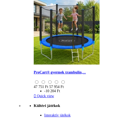
ProCart® gyermek trambulin,...
47 751 Ft
57 954 Ft
-10 204 Ft

Quick view
Kültéri játékok
Interaktív játékok