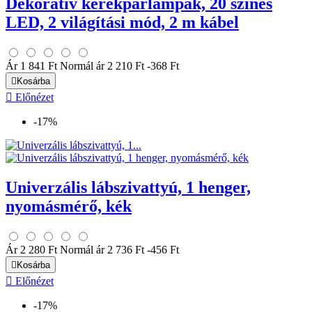
Dekoratív kerékpárlámpák, 20 színes
LED, 2 világítási mód, 2 m kábel
Ár
1 841 Ft
Normál ár
2 210 Ft
-368 Ft

Kosárba

Előnézet
-17%
Univerzális lábszivattyú, 1 henger,
nyomásmérő, kék
Ár
2 280 Ft
Normál ár
2 736 Ft
-456 Ft

Kosárba

Előnézet
-17%