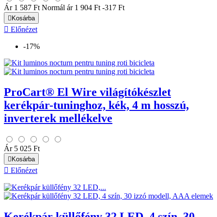
Ár
1 587 Ft
Normál ár
1 904 Ft
-317 Ft

Kosárba

Előnézet
-17%
ProCart® El Wire világítókészlet
kerékpár-tuninghoz, kék, 4 m hosszú,
inverterek mellékelve
Ár
5 025 Ft

Kosárba

Előnézet
Kerékpár küllőfény 32 LED, 4 szín, 30