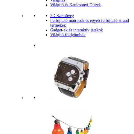
Világítás
Világító és Karácsonyi Díszek
3D Szemüveg
Felfújható matracok és egyéb felfújható strand
termékek
Gadget-ek és interaktív játékok
Világító földgömbök