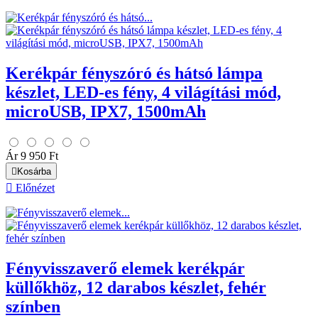
Kerékpár fényszóró és hátsó lámpa
készlet, LED-es fény, 4 világítási mód,
microUSB, IPX7, 1500mAh
Ár
9 950 Ft

Kosárba

Előnézet
Fényvisszaverő elemek kerékpár
küllőkhöz, 12 darabos készlet, fehér
színben