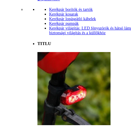
Kerékpár borítók és tartók
Kerékpár kosarak
Kerékpár lopásgátló kábelek
Kerékpár pumpák
Kerékpár világítás: LED fényszórók és hátsó lám
biztonsági világítás és a küllőkhöz
TITLU