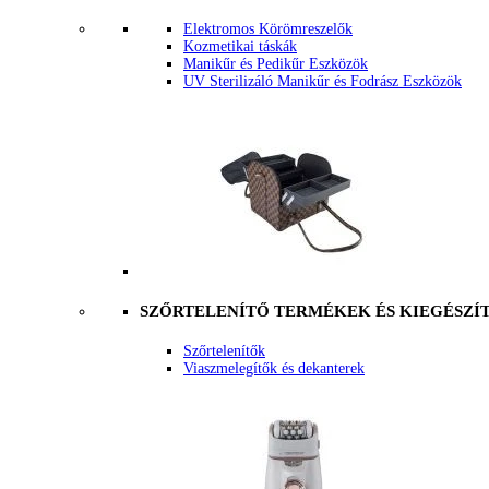
Elektromos Körömreszelők
Kozmetikai táskák
Manikűr és Pedikűr Eszközök
UV Sterilizáló Manikűr és Fodrász Eszközök
SZŐRTELENÍTŐ TERMÉKEK ÉS KIEGÉSZÍ
Szőrtelenítők
Viaszmelegítők és dekanterek