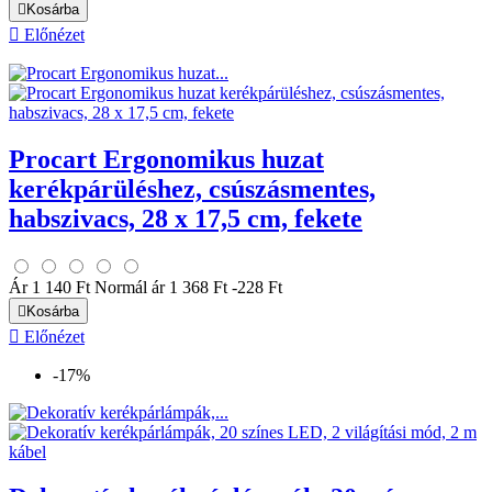

Kosárba

Előnézet
Procart Ergonomikus huzat
kerékpárüléshez, csúszásmentes,
habszivacs, 28 x 17,5 cm, fekete
Ár
1 140 Ft
Normál ár
1 368 Ft
-228 Ft

Kosárba

Előnézet
-17%