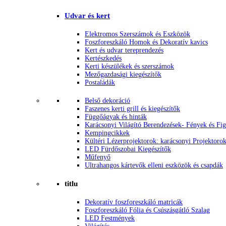
Udvar és kert
Elektromos Szerszámok és Eszközök
Foszforeszkáló Homok és Dekoratív kavics
Kert és udvar tereprendezés
Kertészkedés
Kerti készülékek és szerszámok
Mezőgazdasági kiegészítők
Postaládák
Belső dekoráció
Faszenes kerti grill és kiegészítők
Függőágyak és hinták
Karácsonyi Világító Berendezések- Fények és Fi
Kempingcikkek
Kültéri Lézerprojektorok: karácsonyi Projektoro
LED Fürdőszobai Kiegészítők
Műfenyő
Ultrahangos kártevők elleni eszközök és csapdák
titlu
Dekoratív foszforeszkáló matricák
Foszforeszkáló Fólia és Csúszásgátló Szalag
LED Festmények