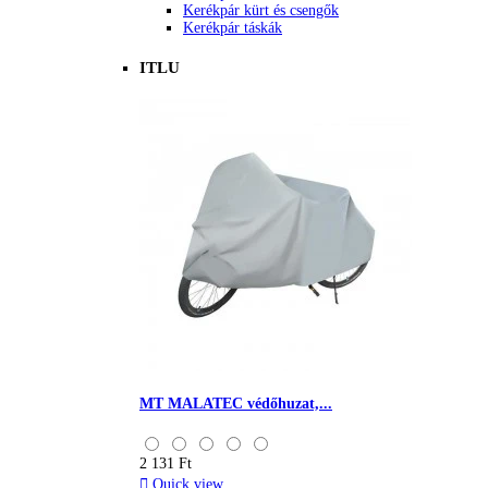
Kerékpár kürt és csengők
Kerékpár táskák
ITLU
MT MALATEC védőhuzat,...
2 131 Ft

Quick view