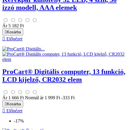
izzó modell, AAA elemek
Ár
5 182 Ft

Kosárba

Előnézet
ProCart® Digitális computer, 13 funkció,
LCD kijelző, CR2032 elem
Ár
1 666 Ft
Normál ár
1 999 Ft
-333 Ft

Kosárba

Előnézet
-17%