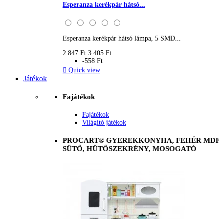
Esperanza kerékpár hátsó...
Esperanza kerékpár hátsó lámpa, 5 SMD...
2 847 Ft
3 405 Ft
-558 Ft

Quick view
Játékok
Fajátékok
Fajátékok
Világító játékok
PROCART® GYEREKKONYHA, FEHÉR MDF 
SÜTŐ, HŰTŐSZEKRÉNY, MOSOGATÓ