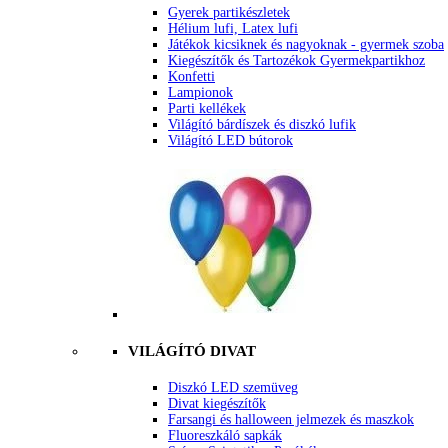
Gyerek partikészletek
Hélium lufi, Latex lufi
Játékok kicsiknek és nagyoknak - gyermek szoba
Kiegészítők és Tartozékok Gyermekpartikhoz
Konfetti
Lampionok
Parti kellékek
Világító bárdíszek és diszkó lufik
Világító LED bútorok
VILÁGÍTÓ DIVAT
Diszkó LED szemüveg
Divat kiegészítők
Farsangi és halloween jelmezek és maszkok
Fluoreszkáló sapkák