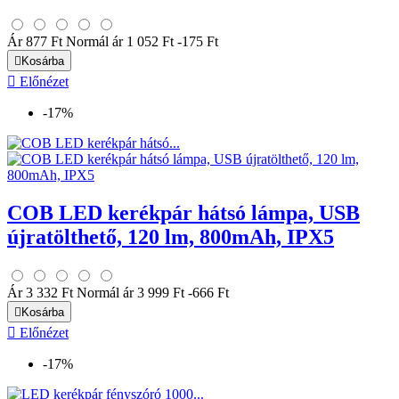
Ár
877 Ft
Normál ár
1 052 Ft
-175 Ft

Kosárba

Előnézet
-17%
COB LED kerékpár hátsó lámpa, USB
újratölthető, 120 lm, 800mAh, IPX5
Ár
3 332 Ft
Normál ár
3 999 Ft
-666 Ft

Kosárba

Előnézet
-17%