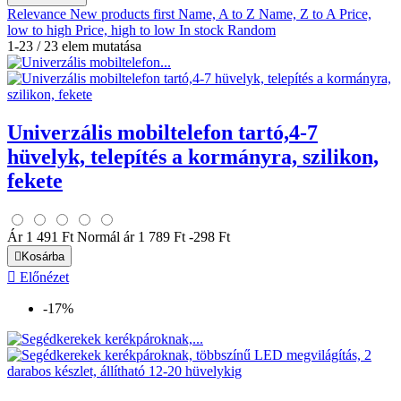
Relevance
New products first
Name, A to Z
Name, Z to A
Price,
low to high
Price, high to low
In stock
Random
376
Ft
17227
Ft
1-23 / 23 elem mutatása
Manufacturers
View products
23
Univerzális mobiltelefon tartó,4-7
hüvelyk, telepítés a kormányra, szilikon,
fekete
Ár
1 491 Ft
Normál ár
1 789 Ft
-298 Ft

Kosárba

Előnézet
-17%