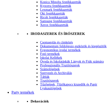
Konica Minolta festékkazetták
Kyocera festékkazetták
Lexmark festékkazetták
Oki festékkazetták
Ricoh festékkazetták
Samsung festékkazetták
Xerox festékkazetták
IRODASZEREK ÉS ÍRÓSZEREK
Csomagolás és címkézés
Dokumentum feldolgozo eszközök és kiegészítők
Ergonomikus irodai termékek
Fotó termékek
Iskolai Kellékek
Óvoda és Iskolatáskák Lányok és Fiúk számára
Professzionális Tisztítószerek
Számológépek
Szervezés és Archiválás
Táblák
Tisztítószerek
Tűzőgépek, Tűzőkapocs kiszedők és Papír
Lyukasztógépek
Party termékek
Dekorációk