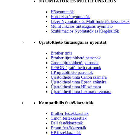
NYOMTATÓK ÉS MULTIFUNKCIÓS
Hőnyomtatók
Hordozható nyomtatók
Lézer Nyomtatók és Multifunkciós készülékek
Multifunkciós tintasugaras nyomtató
Szublimációs Nyomtatók és Kiegészítők
Újratölthető tintasugaras nyomtat
Brother tinta
Brother újratölthető patronok
Canon újratölthető patronok
EPSON újratölthető patronok
HP újratölthető patronok
Újratölthető tinta Canon számára
Újratölthető tinta Epson számára
Újratölthető tinta HP számára
Újratölthető tinta Lexmark számára
Kompatibilis festékkazetták
Brother festékkazetták
Canon festékkazetták
Dell festékkazetták
Epson festékkazetták
HP festékkazetták