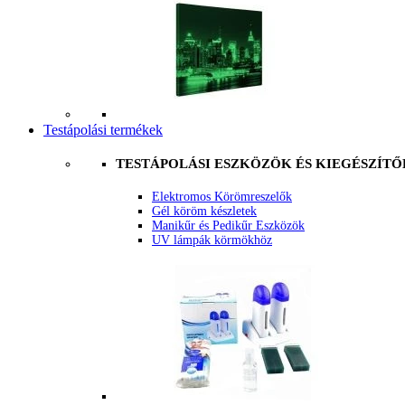
Testápolási termékek
TESTÁPOLÁSI ESZKÖZÖK ÉS KIEGÉSZÍTŐ
Elektromos Körömreszelők
Gél köröm készletek
Manikűr és Pedikűr Eszközök
UV lámpák körmökhöz