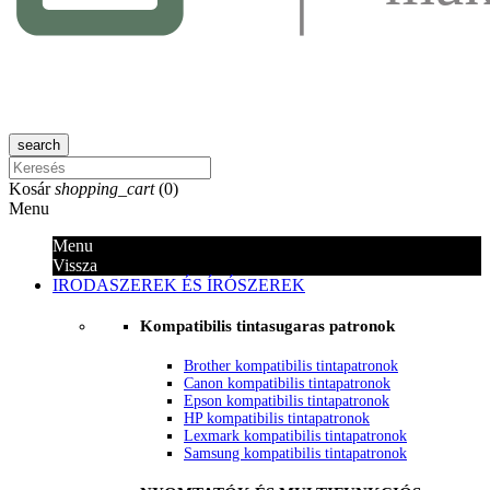
search
Kosár
shopping_cart
(
0
)
Menu
Menu
Vissza
IRODASZEREK ÉS ÍRÓSZEREK
Kompatibilis tintasugaras patronok
Brother kompatibilis tintapatronok
Canon kompatibilis tintapatronok
Epson kompatibilis tintapatronok
HP kompatibilis tintapatronok
Lexmark kompatibilis tintapatronok
Samsung kompatibilis tintapatronok