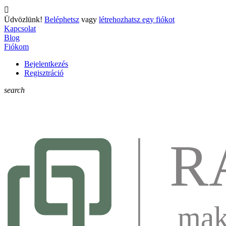

Üdvözlünk!
Beléphetsz
vagy
létrehozhatsz egy fiókot
Kapcsolat
Blog
Fiókom
Bejelentkezés
Regisztráció
search