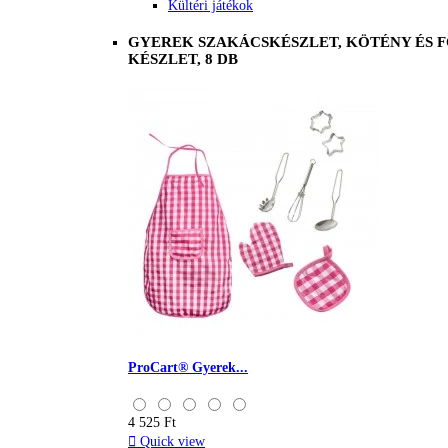
Kültéri játékok
GYEREK SZAKÁCSKÉSZLET, KÖTÉNY ÉS 
KÉSZLET, 8 DB
ProCart® Gyerek...
4 525 Ft

Quick view