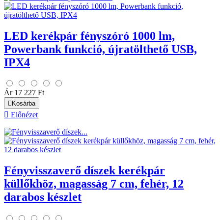
LED kerékpár fényszóró 1000 lm,
Powerbank funkció, újratölthető USB,
IPX4
Ár
17 227 Ft

Kosárba

Előnézet
Fényvisszaverő díszek kerékpár
küllőkhöz, magasság 7 cm, fehér, 12
darabos készlet