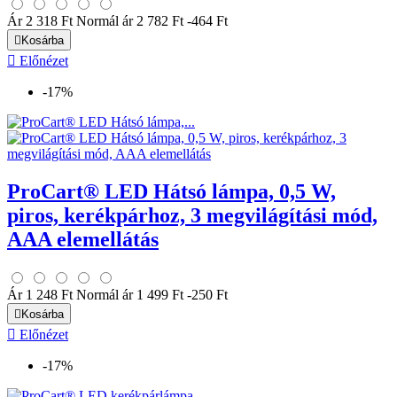
Ár
2 318 Ft
Normál ár
2 782 Ft
-464 Ft

Kosárba

Előnézet
-17%
ProCart® LED Hátsó lámpa, 0,5 W,
piros, kerékpárhoz, 3 megvilágítási mód,
AAA elemellátás
Ár
1 248 Ft
Normál ár
1 499 Ft
-250 Ft

Kosárba

Előnézet
-17%