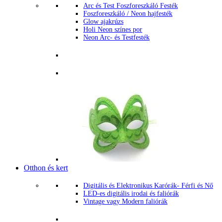
Arc és Test Foszforeszkáló Festék
Foszforeszkáló / Neon hajfesték
Glow ajakrúzs
Holi Neon színes por
Neon Arc- és Testfesték
Otthon és kert
Digitális és Elektronikus Karórák- Férfi és Nő
LED-es digitális irodai és faliórák
Vintage vagy Modern faliórák