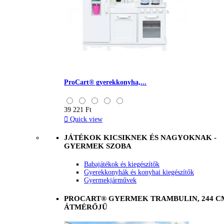
ProCart® gyerekkonyha,...
39 221 Ft

Quick view
JÁTÉKOK KICSIKNEK ÉS NAGYOKNAK -
GYERMEK SZOBA
Babajátékok és kiegészítők
Gyerekkonyhák és konyhai kiegészítők
Gyermekjárművek
PROCART® GYERMEK TRAMBULIN, 244 C
ÁTMÉRŐJŰ