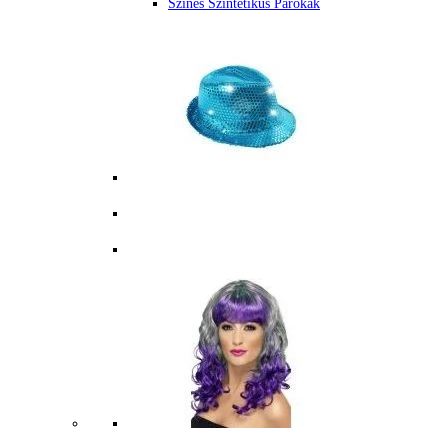
Színes Szintetikus Parókák