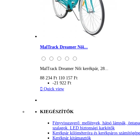
MalTrack Dreamer Női...
MalTrack Dreamer Női kerékpár, 28...
88 234 Ft
110 157 Ft
-21 922 Ft

Quick view
KIEGÉSZÍTŐK
Fényvisszaverő: mellények, hátsó lámpák, öntap
szalagok. LED biztonsági karkötők
Kerékpár kilóméteróra és kerékpáros számítógép
Kerékpár kitámasztók