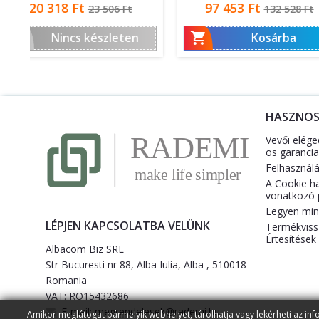
Ár
Normál
Ár
8 118 Ft
96 458 
13 699 Ft
ár


Nincs készleten
Nincs ké
HASZNO
Vevői elége
os garancia
Felhasználás
A Cookie h
vonatkozó p
Legyen mind
LÉPJEN KAPCSOLATBA VELÜNK
Termékviss
Értesítések
Albacom Biz SRL
Str Bucuresti nr 88, Alba Iulia, Alba , 510018
Romania
VAT: RO15432686
E-mail:
megrendelesek@rademi.hu
Amikor meglátogat bármelyik webhelyet, tárolhatja vagy lekérheti az inf