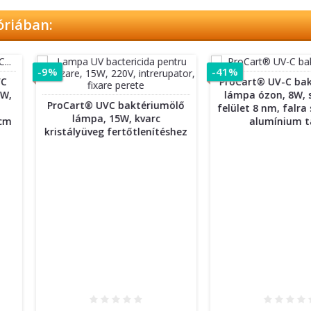
óriában:
tériumölő
ProCart® UVC 36W
Procart 
sdamentes
baktériumölő cső ózon-
100W,
tó kerekes
sterilizáláshoz, 2G11 alap, 4
steriliz
lips cső
csap, 39 cm hosszú
időzí
hordozh