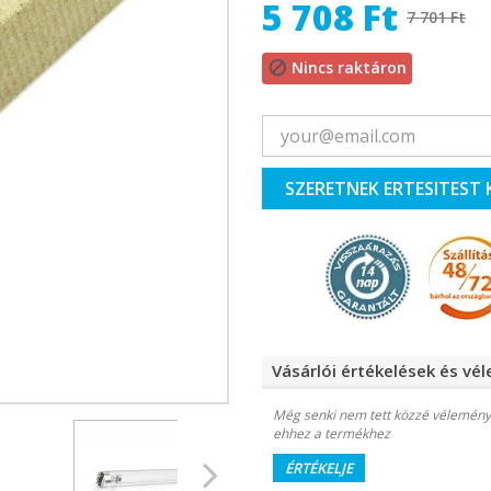
5 708 Ft
7 701 Ft
Nincs raktáron

SZERETNEK ERTESITEST 
Vásárlói értékelések és vé
Még senki nem tett közzé vélemény
ehhez a termékhez
ÉRTÉKELJE