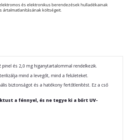
elektromos és elektronikus berendezések hulladékainak
 ártalmatlanításának költségeit.
 pinel és 2,0 mg higanytartalommal rendelkezik.
rilizálja mind a levegőt, mind a felületeket.
lis biztonságot és a hatékony fertőtlenítést. Ez a cső
tust a fénnyel, és ne tegye ki a bőrt UV-