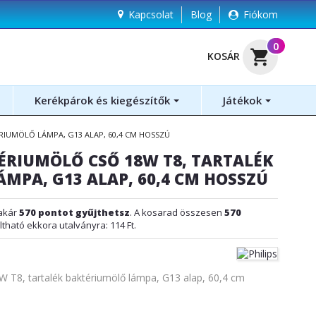
Kapcsolat
Blog
Fiókom
(
0
)
shopping_cart
KOSÁR
Kerékpárok és kiegészítők
Játékok
RIUMÖLŐ LÁMPA, G13 ALAP, 60,4 CM HOSSZÚ
TÉRIUMÖLŐ CSŐ 18W T8, TARTALÉK
MPA, G13 ALAP, 60,4 CM HOSSZÚ
akár
570
pontot gyűjthetsz
. A kosarad összesen
570
ltható ekkora utalványra:
114 Ft
.
W T8, tartalék baktériumölő lámpa, G13 alap, 60,4 cm