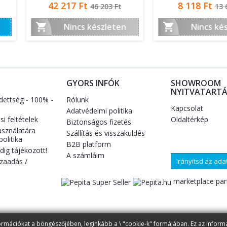
Ár
Á
Ft
5 593 Ft
5


szleten
Nincs készleten
N
S
GYORS INFÓK
SHOWROOM
NYITVATARTÁ
dettség - 100% -
Rólunk
Kapcsolat
Adatvédelmi politika
i feltételek
Oldaltérkép
Biztonságos fizetés
asználatára
Szállítás és visszakuldés
olitika
B2B platform
ig tájékozott!
A számláim
zaadás /
Irányítsd az ad
marketplace par
ormációkat a böngészőjében, leginkább a \ "cookie-k" formájában. Ez az inform