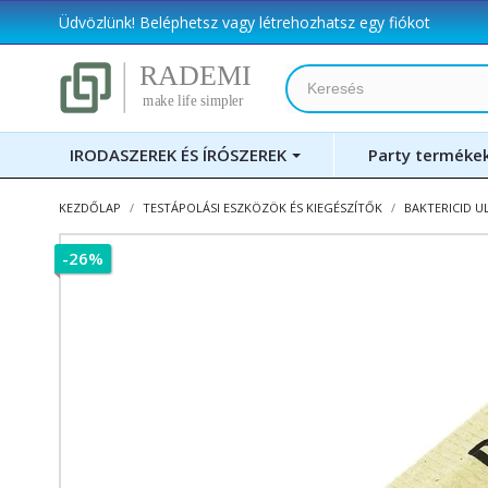
Üdvözlünk!
Beléphetsz
vagy
létrehozhatsz egy fiókot
IRODASZEREK ÉS ÍRÓSZEREK
Party terméke
KEZDŐLAP
TESTÁPOLÁSI ESZKÖZÖK ÉS KIEGÉSZÍTŐK
BAKTERICID U
-26%