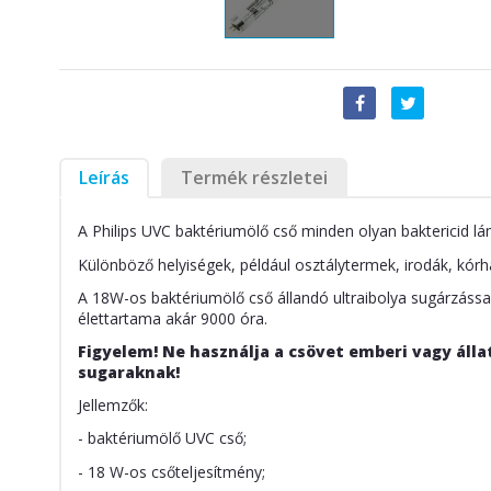
Leírás
Termék részletei
A Philips UVC baktériumölő cső minden olyan baktericid l
Különböző helyiségek, például osztálytermek, irodák, kórháza
A 18W-os baktériumölő cső állandó ultraibolya sugárzással 
élettartama akár 9000 óra.
Figyelem! Ne használja a csövet emberi vagy álla
sugaraknak!
Jellemzők:
- baktériumölő UVC cső;
- 18 W-os csőteljesítmény;