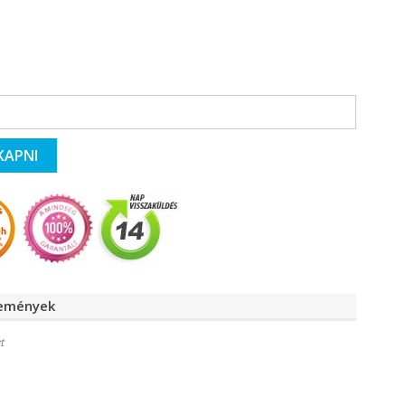
KAPNI
lemények
t