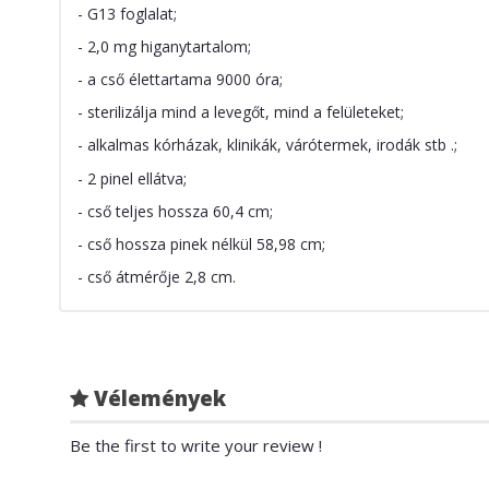
- G13 foglalat;
- 2,0 mg higanytartalom;
- a cső élettartama 9000 óra;
- sterilizálja mind a levegőt, mind a felületeket;
- alkalmas kórházak, klinikák, várótermek, irodák stb .;
- 2 pinel ellátva;
- cső teljes hossza 60,4 cm;
- cső hossza pinek nélkül 58,98 cm;
- cső átmérője 2,8 cm.
Vélemények
Be the first to write your review !