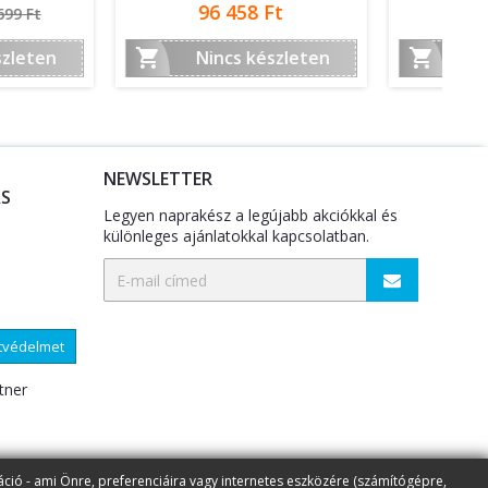
r
Ár
6 659 Ft
10 213 Ft

incs készleten
Nincs készleten
NEWSLETTER
S
Legyen naprakész a legújabb akciókkal és
különleges ajánlatokkal kapcsolatban.
atvédelmet
tner
áció - ami Önre, preferenciáira vagy internetes eszközére (számítógépre,