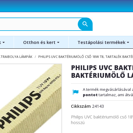
search
k
Otthon és kert
Testápolási termékek
LTRAIBOLYA LÁMPÁK
PHILIPS UVC BAKTÉRIUMÖLŐ CSŐ 18W T8, TARTALÉK BAKTÉ
PHILIPS UVC BAK
BAKTÉRIUMÖLŐ LÁ
A termék megvásárlásával 
pontot
tartalmaz, ami átvá
Cikkszám
24143
Philips UVC baktériumölő cső 18
hosszú