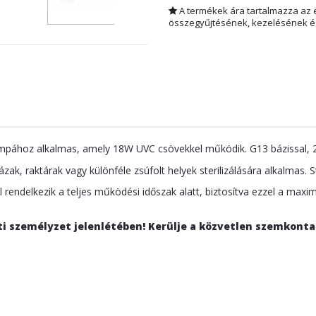
A termékek ára tartalmazza az 
összegyűjtésének, kezelésének és
ámpához alkalmas, amely 18W UVC csövekkel működik. G13 bázissal, 2
k, raktárak vagy különféle zsúfolt helyek sterilizálására alkalmas. Ste
rendelkezik a teljes működési időszak alatt, biztosítva ezzel a maximá
ti személyzet jelenlétében! Kerülje a közvetlen szemkontak