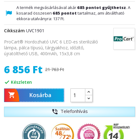
A termék megvásárlásával akár
685
pontot gyűjthetsz
. A
kosarad összesen
685
pontot
tartalmaz, ami átváltható
ekkora utalványra:
137 Ft
.
Cikkszám
UVC1901
ProCart® Hordozható UVC 6 LED-es sterilizáló
lámpa, pálca típusú, tárgyakhoz, időzítő,
újratölthető USB, 400mAh, 15x3,8 cm
6 856 Ft
21 763 Ft
Készleten


Kosárba
Telefonhívás
phone_in_talk