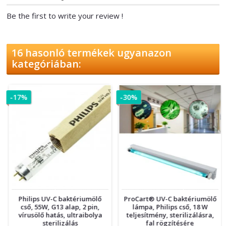
Be the first to write your review !
16 hasonló termékek ugyanazon
kategóriában:
-17%
-30%
Philips UV-C baktériumölő
ProCart® UV-C baktériumölő
cső, 55W, G13 alap, 2 pin,
lámpa, Philips cső, 18 W
vírusölő hatás, ultraibolya
teljesítmény, sterilizálásra,
sterilizálás
fal rögzítésére