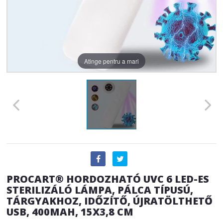
Atinge pentru a mari
PROCART® HORDOZHATÓ UVC 6 LED-ES
STERILIZÁLÓ LÁMPA, PÁLCA TÍPUSÚ,
TÁRGYAKHOZ, IDŐZÍTŐ, ÚJRATÖLTHETŐ
USB, 400MAH, 15X3,8 CM