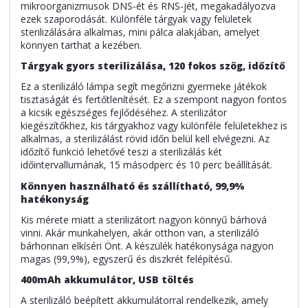
mikroorganizmusok DNS-ét és RNS-jét, megakadályozva
ezek szaporodását. Különféle tárgyak vagy felületek
sterilizálására alkalmas, mini pálca alakjában, amelyet
könnyen tarthat a kezében.
Tárgyak gyors sterilizálása, 120 fokos szög, időzítő
Ez a sterilizáló lámpa segít megőrizni gyermeke játékok
tisztaságát és fertőtlenítését. Ez a szempont nagyon fontos
a kicsik egészséges fejlődéséhez. A sterilizátor
kiegészítőkhez, kis tárgyakhoz vagy különféle felületekhez is
alkalmas, a sterilizálást rövid időn belül kell elvégezni. Az
időzítő funkció lehetővé teszi a sterilizálás két
időintervallumának, 15 másodperc és 10 perc beállítását.
Könnyen használható és szállítható, 99,9%
hatékonyság
Kis mérete miatt a sterilizátort nagyon könnyű bárhová
vinni. Akár munkahelyen, akár otthon van, a sterilizáló
bárhonnan elkíséri Önt. A készülék hatékonysága nagyon
magas (99,9%), egyszerű és diszkrét felépítésű.
400mAh akkumulátor, USB töltés
A sterilizáló beépített akkumulátorral rendelkezik, amely