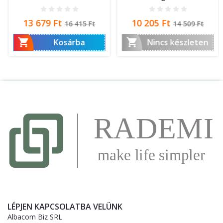
Ár
Normál
Ár
Normál
13 679 Ft
10 205 Ft
16 415 Ft
14 509 Ft
ár
ár


Kosárba
Nincs készleten
LÉPJEN KAPCSOLATBA VELÜNK
Albacom Biz SRL