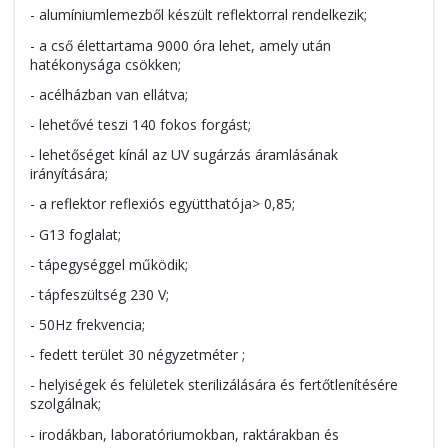
- alumíniumlemezből készült reflektorral rendelkezik;
- a cső élettartama 9000 óra lehet, amely után
hatékonysága csökken;
- acélházban van ellátva;
- lehetővé teszi 140 fokos forgást;
- lehetőséget kínál az UV sugárzás áramlásának
irányítására;
- a reflektor reflexiós együtthatója> 0,85;
- G13 foglalat;
- tápegységgel működik;
- tápfeszültség 230 V;
- 50Hz frekvencia;
- fedett terület 30 négyzetméter ;
- helyiségek és felületek sterilizálására és fertőtlenítésére
szolgálnak;
- irodákban, laboratóriumokban, raktárakban és