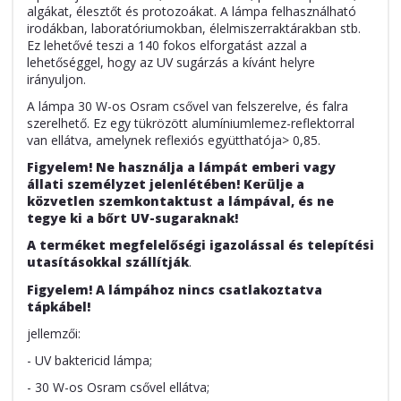
algákat, élesztőt és protozoákat. A lámpa felhasználható
irodákban, laboratóriumokban, élelmiszerraktárakban stb.
Ez lehetővé teszi a 140 fokos elforgatást azzal a
lehetőséggel, hogy az UV sugárzás a kívánt helyre
irányuljon.
A lámpa 30 W-os Osram csővel van felszerelve, és falra
szerelhető. Ez egy tükrözött alumíniumlemez-reflektorral
van ellátva, amelynek reflexiós együtthatója> 0,85.
Figyelem! Ne használja a lámpát emberi vagy
állati személyzet jelenlétében! Kerülje a
közvetlen szemkontaktust a lámpával, és ne
tegye ki a bőrt UV-sugaraknak!
A terméket megfelelőségi igazolással és telepítési
utasításokkal szállítják
.
Figyelem! A lámpához nincs csatlakoztatva
tápkábel!
jellemzői:
- UV baktericid lámpa;
- 30 W-os Osram csővel ellátva;