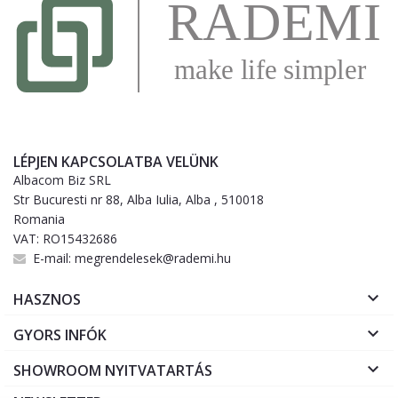
LÉPJEN KAPCSOLATBA VELÜNK
Albacom Biz SRL
Str Bucuresti nr 88, Alba Iulia, Alba , 510018
Romania
VAT: RO15432686
E-mail:
megrendelesek@rademi.hu

HASZNOS

GYORS INFÓK

SHOWROOM NYITVATARTÁS