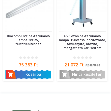
Biocomp UVC baktériumölő
UVC ózon baktériumölő
lámpa 2x15W,
lámpa, 150W cső, hordozható,
fertőtlenítéshez
távirányító, időzítő,
mozgatható kar, 180 nm
Ár
Ár
Normál
75 383 Ft
21 072 Ft
72 870 Ft
ár


Kosárba
Nincs készleten