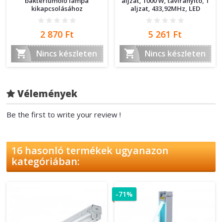
baktériumölő lámpa
aljzat, 1000 W, távirányító, 1
kikapcsolásához
aljzat, 433,92MHz, LED
Ár
Ár
2 870 Ft
5 261 Ft


Nincs készleten
Nincs készleten
Vélemények
Be the first to write your review !
16 hasonló termékek ugyanazon
kategóriában:
-71%