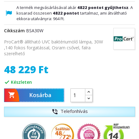
A termék megvásárlásával akár
4822
pontot gyűjthetsz
. A
kosarad összesen
4822
pontot
tartalmaz, ami átváltható
ekkora utalványra:
964 Ft
.
Cikkszám
BSA30W
ProCart® állítható UVC baktériumölő lámpa, 30W
,140 fokos forgatással, Osram csővel, falra
szerelhető
48 229 Ft
Készleten


Kosárba
Telefonhívás
phone_in_talk