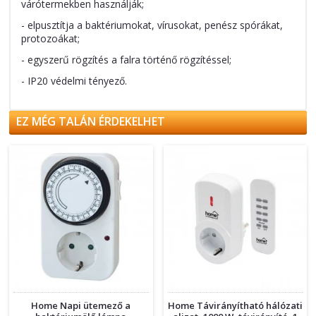
várótermekben használják;
- elpusztítja a baktériumokat, vírusokat, penész spórákat,
protozoákat;
- egyszerű rögzítés a falra történő rögzítéssel;
- IP20 védelmi tényező.
EZ MÉG TALÁN ÉRDEKELHET
Home Napi ütemező a
Home Távirányítható hálózati