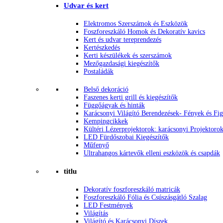
Udvar és kert
Elektromos Szerszámok és Eszközök
Foszforeszkáló Homok és Dekoratív kavics
Kert és udvar tereprendezés
Kertészkedés
Kerti készülékek és szerszámok
Mezőgazdasági kiegészítők
Postaládák
Belső dekoráció
Faszenes kerti grill és kiegészítők
Függőágyak és hinták
Karácsonyi Világító Berendezések- Fények és Fi
Kempingcikkek
Kültéri Lézerprojektorok: karácsonyi Projektoro
LED Fürdőszobai Kiegészítők
Műfenyő
Ultrahangos kártevők elleni eszközök és csapdák
titlu
Dekoratív foszforeszkáló matricák
Foszforeszkáló Fólia és Csúszásgátló Szalag
LED Festmények
Világítás
Világító és Karácsonyi Díszek