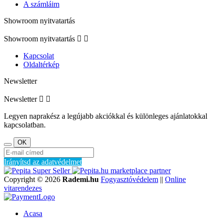
A számláim
Showroom nyitvatartás
Showroom nyitvatartás


Kapcsolat
Oldaltérkép
Newsletter
Newsletter


Legyen naprakész a legújabb akciókkal és különleges ajánlatokkal
kapcsolatban.
Irányítsd az adatvédelmet
marketplace partner
Copyright © 2026
Rademi.hu
Fogyasztóvédelem
||
Online
vitarendezes
Acasa