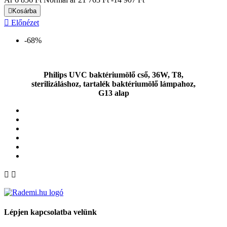

Kosárba

Előnézet
-68%
Philips UVC baktériumölő cső, 36W, T8,
sterilizáláshoz, tartalék baktériumölő lámpahoz,
G13 alap


Lépjen kapcsolatba velünk