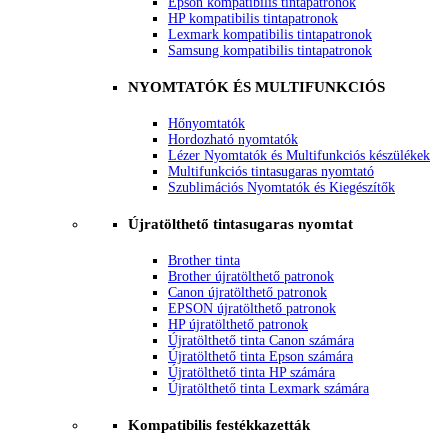
Epson kompatibilis tintapatronok
HP kompatibilis tintapatronok
Lexmark kompatibilis tintapatronok
Samsung kompatibilis tintapatronok
NYOMTATÓK ÉS MULTIFUNKCIÓS
Hőnyomtatók
Hordozható nyomtatók
Lézer Nyomtatók és Multifunkciós készülékek
Multifunkciós tintasugaras nyomtató
Szublimációs Nyomtatók és Kiegészítők
Újratölthető tintasugaras nyomtat
Brother tinta
Brother újratölthető patronok
Canon újratölthető patronok
EPSON újratölthető patronok
HP újratölthető patronok
Újratölthető tinta Canon számára
Újratölthető tinta Epson számára
Újratölthető tinta HP számára
Újratölthető tinta Lexmark számára
Kompatibilis festékkazetták