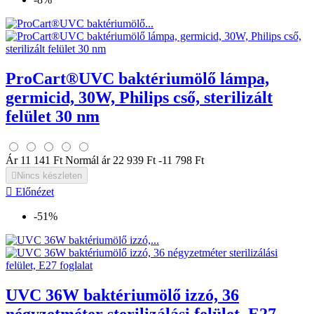
ProCart®UVC baktériumölő lámpa,
germicid, 30W, Philips cső, sterilizált
felület 30 nm
Ár
11 141 Ft
Normál ár
22 939 Ft
-11 798 Ft

Nincs készleten

Előnézet
-51%
UVC 36W baktériumölő izzó, 36
négyzetméter sterilizálási felület, E27