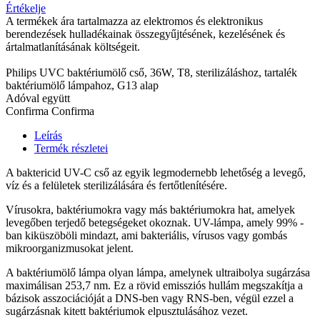
Értékelje
A termékek ára tartalmazza az elektromos és elektronikus
berendezések hulladékainak összegyűjtésének, kezelésének és
ártalmatlanításának költségeit.
Philips UVC baktériumölő cső, 36W, T8, sterilizáláshoz, tartalék
baktériumölő lámpahoz, G13 alap
Adóval együtt
Confirma
Confirma
Leírás
Termék részletei
A baktericid UV-C cső az egyik legmodernebb lehetőség a levegő,
víz és a felületek sterilizálására és fertőtlenítésére.
Vírusokra, baktériumokra vagy más baktériumokra hat, amelyek
levegőben terjedő betegségeket okoznak. UV-lámpa, amely 99% -
ban kiküszöböli mindazt, ami bakteriális, vírusos vagy gombás
mikroorganizmusokat jelent.
A baktériumölő lámpa olyan lámpa, amelynek ultraibolya sugárzása
maximálisan 253,7 nm. Ez a rövid emissziós hullám megszakítja a
bázisok asszociációját a DNS-ben vagy RNS-ben, végül ezzel a
sugárzásnak kitett baktériumok elpusztulásához vezet.