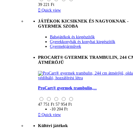
39 221 Ft

Quick view
JÁTÉKOK KICSIKNEK ÉS NAGYOKNAK -
GYERMEK SZOBA
Babajátékok és kiegészítők
Gyerekkonyhák és konyhai kiegészítők
Gyermekjárművek
PROCART® GYERMEK TRAMBULIN, 244 C
ÁTMÉRŐJŰ
ProCart® gyermek trambulin,...
47 751 Ft
57 954 Ft
-10 204 Ft

Quick view
Kültéri játékok