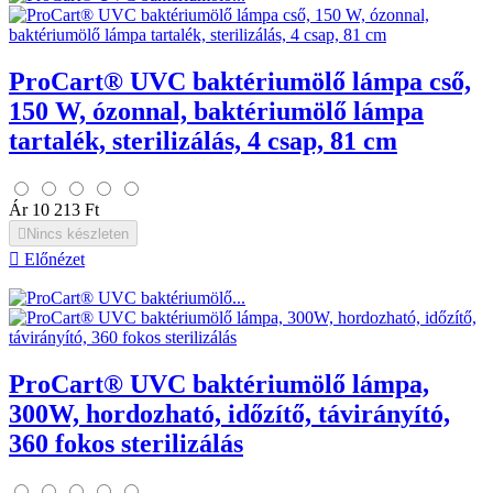
ProCart® UVC baktériumölő lámpa cső,
150 W, ózonnal, baktériumölő lámpa
tartalék, sterilizálás, 4 csap, 81 cm
Ár
10 213 Ft

Nincs készleten

Előnézet
ProCart® UVC baktériumölő lámpa,
300W, hordozható, időzítő, távirányító,
360 fokos sterilizálás