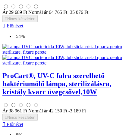
Ár
29 689 Ft
Normál ár
64 765 Ft
-35 076 Ft

Nincs készleten

Előnézet
-54%
ProCart®, UV-C falra szerelhető
baktériumölő lámpa, sterilizálásra,
kristály kvarc üvegcsővel,10W
Ár
38 961 Ft
Normál ár
42 150 Ft
-3 189 Ft

Nincs készleten

Előnézet
-8%