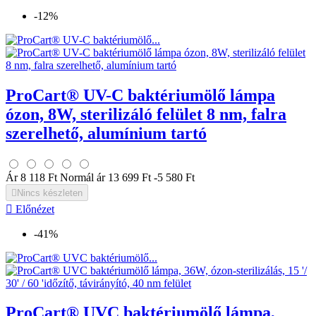
-12%
ProCart® UV-C baktériumölő lámpa
ózon, 8W, sterilizáló felület 8 nm, falra
szerelhető, alumínium tartó
Ár
8 118 Ft
Normál ár
13 699 Ft
-5 580 Ft

Nincs készleten

Előnézet
-41%
ProCart® UVC baktériumölő lámpa,