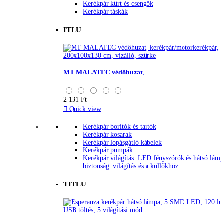
Kerékpár kürt és csengők
Kerékpár táskák
ITLU
MT MALATEC védőhuzat,...
2 131 Ft

Quick view
Kerékpár borítók és tartók
Kerékpár kosarak
Kerékpár lopásgátló kábelek
Kerékpár pumpák
Kerékpár világítás: LED fényszórók és hátsó lám
biztonsági világítás és a küllőkhöz
TITLU