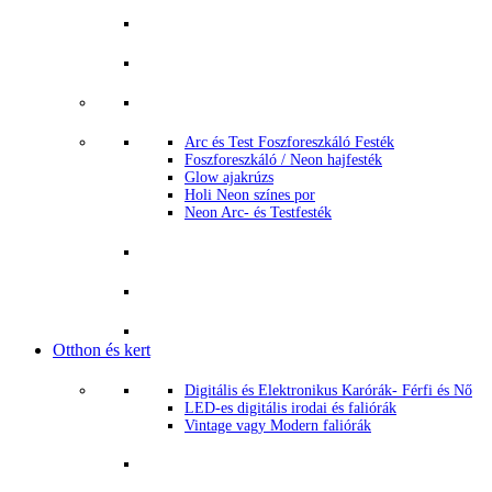
Arc és Test Foszforeszkáló Festék
Foszforeszkáló / Neon hajfesték
Glow ajakrúzs
Holi Neon színes por
Neon Arc- és Testfesték
Otthon és kert
Digitális és Elektronikus Karórák- Férfi és Nő
LED-es digitális irodai és faliórák
Vintage vagy Modern faliórák