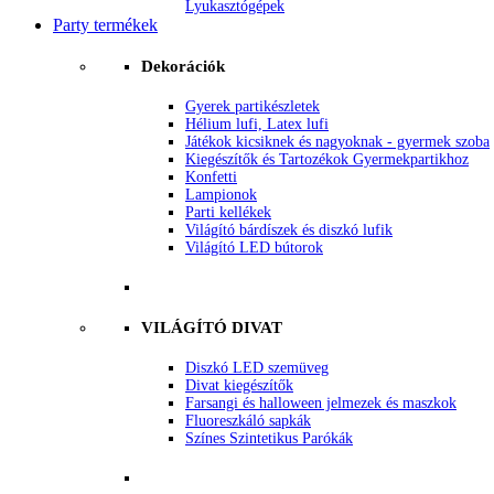
Lyukasztógépek
Party termékek
Dekorációk
Gyerek partikészletek
Hélium lufi, Latex lufi
Játékok kicsiknek és nagyoknak - gyermek szoba
Kiegészítők és Tartozékok Gyermekpartikhoz
Konfetti
Lampionok
Parti kellékek
Világító bárdíszek és diszkó lufik
Világító LED bútorok
VILÁGÍTÓ DIVAT
Diszkó LED szemüveg
Divat kiegészítők
Farsangi és halloween jelmezek és maszkok
Fluoreszkáló sapkák
Színes Szintetikus Parókák