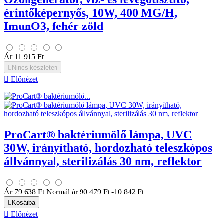
érintőképernyős, 10W, 400 MG/H,
ImunO3, fehér-zöld
Ár
11 915 Ft

Nincs készleten

Előnézet
ProCart® baktériumölő lámpa, UVC
30W, irányítható, hordozható teleszkópos
állvánnyal, sterilizálás 30 nm, reflektor
Ár
79 638 Ft
Normál ár
90 479 Ft
-10 842 Ft

Kosárba

Előnézet