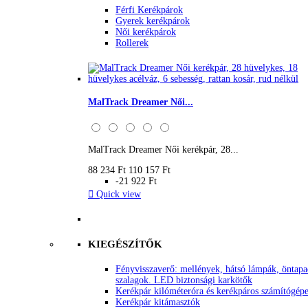
Férfi Kerékpárok
Gyerek kerékpárok
Női kerékpárok
Rollerek
MalTrack Dreamer Női...
MalTrack Dreamer Női kerékpár, 28...
88 234 Ft
110 157 Ft
-21 922 Ft

Quick view
KIEGÉSZÍTŐK
Fényvisszaverő: mellények, hátsó lámpák, öntap
szalagok. LED biztonsági karkötők
Kerékpár kilóméteróra és kerékpáros számítógép
Kerékpár kitámasztók