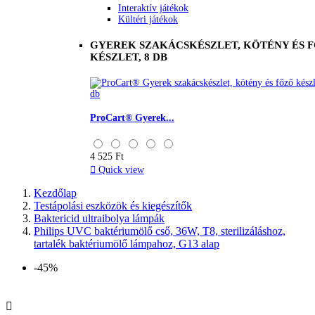
Interaktív játékok
Kültéri játékok
GYEREK SZAKÁCSKÉSZLET, KÖTÉNY ÉS 
KÉSZLET, 8 DB
ProCart® Gyerek...
4 525 Ft

Quick view
Kezdőlap
Testápolási eszközök és kiegészítők
Baktericid ultraibolya lámpák
Philips UVC baktériumölő cső, 36W, T8, sterilizáláshoz,
tartalék baktériumölő lámpahoz, G13 alap
-45%
