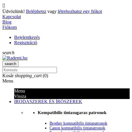

Üdvözlünk!
Beléphetsz
vagy
létrehozhatsz egy fiókot
Kapcsolat
Blog
Fiókom
Bejelentkezés
Regisztráció
search
search
Kosár
shopping_cart
(
0
)
Menu
Menu
Vissza
IRODASZEREK ÉS ÍRÓSZEREK
Kompatibilis tintasugaras patronok
Brother kompatibilis tintapatronok
Canon kompatibilis tintapatronok