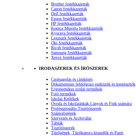
Brother festékkazetták
Canon festékkazetták
Dell festékkazetták
Epson festékkazetták
HP festékkazetták
Konica Minolta festékkazetták
Kyocera festékkazetták
Lexmark festékkazetták
Oki festékkazetták
Ricoh festékkazetták
Samsung festékkazetták
Xerox festékkazetták
IRODASZEREK ÉS ÍRÓSZEREK
Csomagolás és címkézés
Dokumentum feldolgozo eszközök és kiegészítők
Ergonomikus irodai termékek
Fotó termékek
Iskolai Kellékek
Óvoda és Iskolatáskák Lányok és Fiúk számára
Professzionális Tisztítószerek
Számológépek
Szervezés és Archiválás
Táblák
Tisztítószerek
Tűzőgépek, Tűzőkapocs kiszedők és Papír