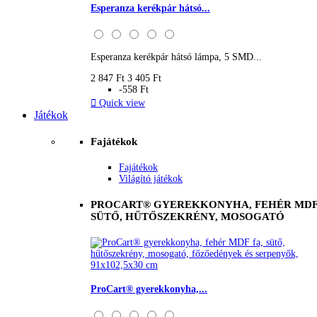
Esperanza kerékpár hátsó...
Esperanza kerékpár hátsó lámpa, 5 SMD...
2 847 Ft
3 405 Ft
-558 Ft

Quick view
Játékok
Fajátékok
Fajátékok
Világító játékok
PROCART® GYEREKKONYHA, FEHÉR MDF 
SÜTŐ, HŰTŐSZEKRÉNY, MOSOGATÓ
ProCart® gyerekkonyha,...