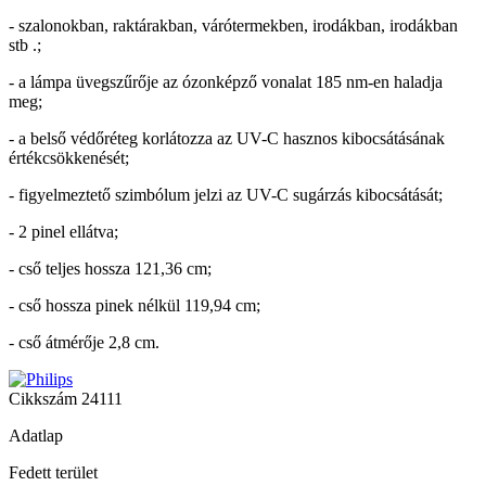
- szalonokban, raktárakban, várótermekben, irodákban, irodákban
stb .;
- a lámpa üvegszűrője az ózonképző vonalat 185 nm-en haladja
meg;
- a belső védőréteg korlátozza az UV-C hasznos kibocsátásának
értékcsökkenését;
- figyelmeztető szimbólum jelzi az UV-C sugárzás kibocsátását;
- 2 pinel ellátva;
- cső teljes hossza 121,36 cm;
- cső hossza pinek nélkül 119,94 cm;
- cső átmérője 2,8 cm.
Cikkszám
24111
Adatlap
Fedett terület