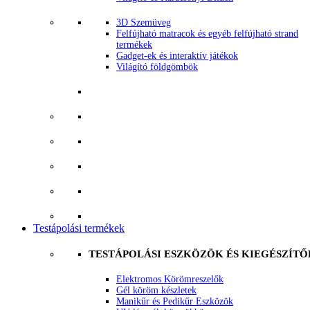
3D Szemüveg
Felfújható matracok és egyéb felfújható strand
termékek
Gadget-ek és interaktív játékok
Világító földgömbök
Testápolási termékek
TESTÁPOLÁSI ESZKÖZÖK ÉS KIEGÉSZÍTŐ
Elektromos Körömreszelők
Gél köröm készletek
Manikűr és Pedikűr Eszközök