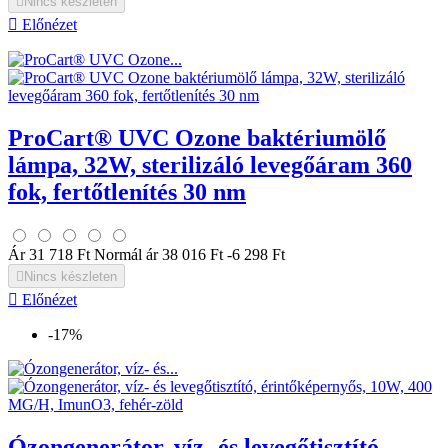

Nincs készleten

Előnézet
ProCart® UVC Ozone baktériumölő
lámpa, 32W, sterilizáló levegőáram 360
fok, fertőtlenítés 30 nm
Ár
31 718 Ft
Normál ár
38 016 Ft
-6 298 Ft

Nincs készleten

Előnézet
-17%
Ózongenerátor, víz- és levegőtisztító,