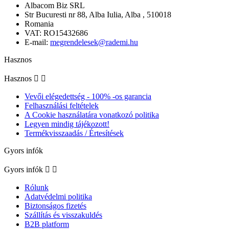
Albacom Biz SRL
Str Bucuresti nr 88, Alba Iulia, Alba , 510018
Romania
VAT: RO15432686
E-mail:
megrendelesek@rademi.hu
Hasznos
Hasznos


Vevői elégedettség - 100% -os garancia
Felhasználási feltételek
A Cookie használatára vonatkozó politika
Legyen mindig tájékozott!
Termékvisszaadás / Értesítések
Gyors infók
Gyors infók


Rólunk
Adatvédelmi politika
Biztonságos fizetés
Szállítás és visszakuldés
B2B platform