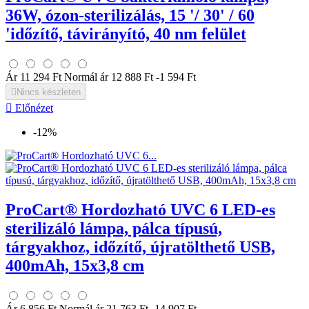
36W, ózon-sterilizálás, 15 '/ 30' / 60
'időzítő, távirányító, 40 nm felület
Ár
11 294 Ft
Normál ár
12 888 Ft
-1 594 Ft

Nincs készleten

Előnézet
-12%
ProCart® Hordozható UVC 6 LED-es
sterilizáló lámpa, pálca típusú,
tárgyakhoz, időzítő, újratölthető USB,
400mAh, 15x3,8 cm
Ár
6 856 Ft
Normál ár
21 763 Ft
-14 907 Ft