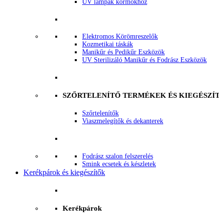
UV lámpák körmökhöz
Elektromos Körömreszelők
Kozmetikai táskák
Manikűr és Pedikűr Eszközök
UV Sterilizáló Manikűr és Fodrász Eszközök
SZŐRTELENÍTŐ TERMÉKEK ÉS KIEGÉSZÍ
Szőrtelenítők
Viaszmelegítők és dekanterek
Fodrász szalon felszerelés
Smink ecsetek és készletek
Kerékpárok és kiegészítők
Kerékpárok