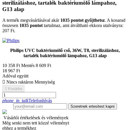
sterilizáláshoz, tartalék baktériumölő lámpahoz,
G13 alap
A termék megvásárlásával akár
1035
pontot gyűjthetsz
. A kosarad
összesen
1035
pontot
tartalmaz, ami átváltható ekkora utalványra:
207 Ft
.
Philips UVC baktériumölő cső, 36W, T8, sterilizáláshoz,
tartalék baktériumölő lámpahoz, G13 alap
10 358 Ft
Mentés 8 609 Ft
18 967 Ft
Adóval együtt

Nincs raktáron
Mennyiség

Kosárba
phone_in_talk
Telefonhívás
Szeretnek ertesitest kapni
Vásárlói értékelések és vélemények
Még senki nem tett közzé véleményt
ehhez a termékhez