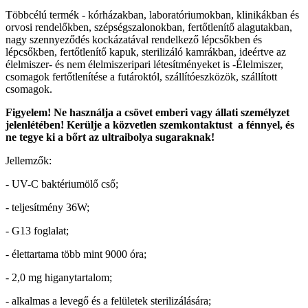
Többcélú termék - kórházakban, laboratóriumokban, klinikákban és
orvosi rendelőkben, szépségszalonokban, fertőtlenítő alagutakban,
nagy szennyeződés kockázatával rendelkező lépcsőkben és
lépcsőkben, fertőtlenítő kapuk, sterilizáló kamrákban, ideértve az
élelmiszer- és nem élelmiszeripari létesítményeket is -Élelmiszer,
csomagok fertőtlenítése a futároktól, szállítóeszközök, szállított
csomagok.
Figyelem! Ne használja a csövet emberi vagy állati személyzet
jelenlétében! Kerülje a közvetlen szemkontaktust a fénnyel, és
ne tegye ki a bőrt az ultraibolya sugaraknak!
Jellemzők:
- UV-C baktériumölő cső;
- teljesítmény 36W;
- G13 foglalat;
- élettartama több mint 9000 óra;
- 2,0 mg higanytartalom;
- alkalmas a levegő és a felületek sterilizálására;