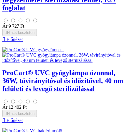
foglalat
Ár
9 727 Ft

Nincs készleten

Előnézet
ProCart® UVC gyógylámpa ózonnal,
36W, távirányítóval és időzítővel, 40 nm
felületi és levegő sterilizálással
Ár
12 402 Ft

Nincs készleten

Előnézet