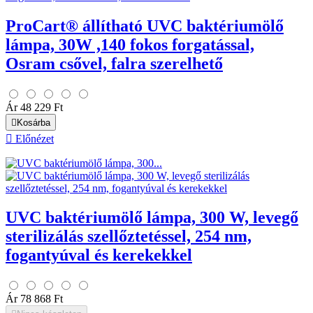
ProCart® állítható UVC baktériumölő
lámpa, 30W ,140 fokos forgatással,
Osram csővel, falra szerelhető
Ár
48 229 Ft

Kosárba

Előnézet
UVC baktériumölő lámpa, 300 W, levegő
sterilizálás szellőztetéssel, 254 nm,
fogantyúval és kerekekkel
Ár
78 868 Ft