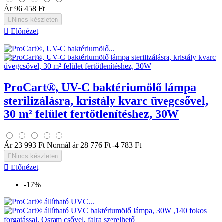
Ár
96 458 Ft

Nincs készleten

Előnézet
ProCart®, UV-C baktériumölő lámpa
sterilizálásra, kristály kvarc üvegcsővel,
30 m² felület fertőtlenítéshez, 30W
Ár
23 993 Ft
Normál ár
28 776 Ft
-4 783 Ft

Nincs készleten

Előnézet
-17%