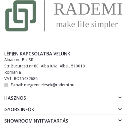
LÉPJEN KAPCSOLATBA VELÜNK
Albacom Biz SRL
Str Bucuresti nr 88, Alba Iulia, Alba , 510018
Romania
VAT: RO15432686
E-mail:
megrendelesek@rademi.hu

HASZNOS

GYORS INFÓK

SHOWROOM NYITVATARTÁS