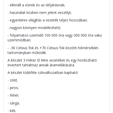
- ellenáll a víznek és az időjárásnak;
- használat közben nem jelent veszélyt;
- egyenletes világítás a vezeték teljes hosszában;
- nagyon könnyen modellezhető;
- folyamatos üzemidő 100 000 óra vagy 300 000 óra vaku
üzemmódban;
- -30 Celsius fok és +70 Celsius fok közötti hőmérséklet-
tartományban működik.
A készlet 3 méter El Wire vezetéket és egy hordozható
invertert tartalmaz annak áramellátására.
A készlet többféle színváltozatban kapható:
- zöld;
- piros;
- fehér;
- sárga;
- kék.