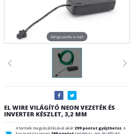
Atinge pentru a mari
EL WIRE VILÁGÍTÓ NEON VEZETÉK ÉS
INVERTER KÉSZLET, 3,2 MM
A termék megvásárlásával akár
299
pontot gyűjthetsz
. A
kosarad összesen
299
pontot
tartalmaz, ami átváltható