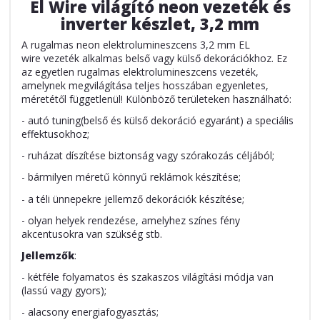
El Wire világító neon vezeték és
inverter készlet, 3,2 mm
A rugalmas neon elektrolumineszcens
3,2 mm EL
wire
vezeték
alkalmas belső vagy külső dekorációkhoz. Ez
az egyetlen rugalmas elektrolumineszcens vezeték,
amelynek megvilágítása teljes hosszában egyenletes,
méretétől függetlenül! Különböző területeken használható:
- autó tuning(belső és külső dekoráció egyaránt) a speciális
effektusokhoz;
- ruházat díszítése biztonság vagy szórakozás céljából;
- bármilyen méretű könnyű reklámok készítése;
- a téli ünnepekre jellemző dekorációk készítése;
- olyan helyek rendezése, amelyhez színes fény
akcentusokra van szükség stb.
Jellemzők
:
- kétféle folyamatos és szakaszos világítási módja van
(lassú vagy gyors);
- alacsony energiafogyasztás;