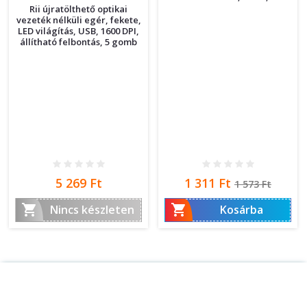
Rii újratölthető optikai
vezeték nélküli egér, fekete,
LED világítás, USB, 1600 DPI,
állítható felbontás, 5 gomb
Ár
Ár
Normál
5 269 Ft
1 311 Ft
1 573 Ft
ár


Nincs készleten
Kosárba