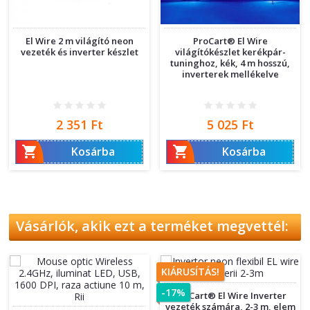
El Wire 2 m világító neon
ProCart® El Wire
vezeték és inverter készlet
világítókészlet kerékpár-
tuninghoz, kék, 4 m hosszú,
inverterek mellékelve
Ár
Ár
2 351 Ft
5 025 Ft


Kosárba
Kosárba
Vásárlók, akik ezt a terméket megvettél:
KIÁRUSÍTÁS!
-17%
ProCart® El Wire Inverter
vezeték számára, 2-3 m, elem