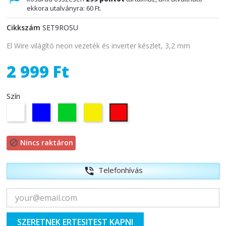
ekkora utalványra:
60 Ft
.
Cikkszám
SET9ROSU
El Wire világító neon vezeték és inverter készlet, 3,2 mm
2 999 Ft
Szín
Fehér
Kék
Zöld
Sárga
Piros
Nincs raktáron

Telefonhívás
phone_in_talk
SZERETNEK ERTESITEST KAPNI