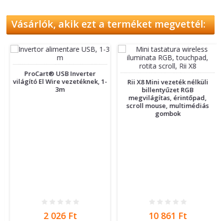
Vásárlók, akik ezt a terméket megvettél:
ProCart® USB Inverter
világító El Wire vezetéknek, 1-
Rii X8 Mini vezeték nélküli
3m
billentyűzet RGB
megvilágítas, érintőpad,
scroll mouse, multimédiás
gombok
Ár
Ár
2 026 Ft
10 861 Ft