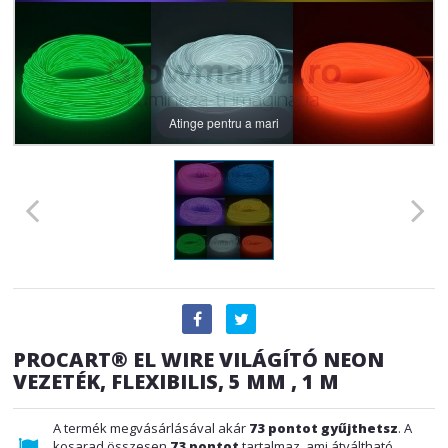
Atinge pentru a mari
PROCART® EL WIRE VILÁGÍTÓ NEON
VEZETÉK, FLEXIBILIS, 5 MM , 1 M
A termék megvásárlásával akár
73
pontot gyűjthetsz
. A
kosarad összesen
73
pontot
tartalmaz, ami átváltható