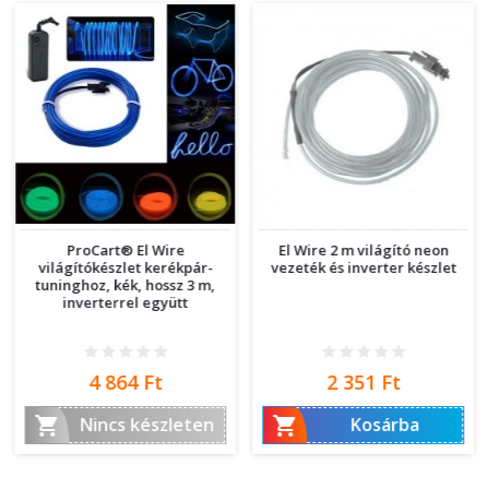
ProCart® El Wire
El Wire 2 m világító neon
világítókészlet kerékpár-
vezeték és inverter készlet
tuninghoz, kék, hossz 3 m,
inverterrel együtt
Ár
Ár
4 864 Ft
2 351 Ft


Nincs készleten
Kosárba