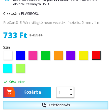
ekkora utalványra:
15 Ft
.
Cikkszám
ELW5ROSU
ProCart® El Wire világító neon vezeték, flexibilis, 5 mm , 1 m
733 Ft
1 459 Ft
Szín
Fehér
Kék
Rózsaszín
Zöld
Narancs
Lila
Sárga
Piros
Vilagos
Citromzöld
Kék
Készleten


Kosárba
Telefonhívás
phone_in_talk