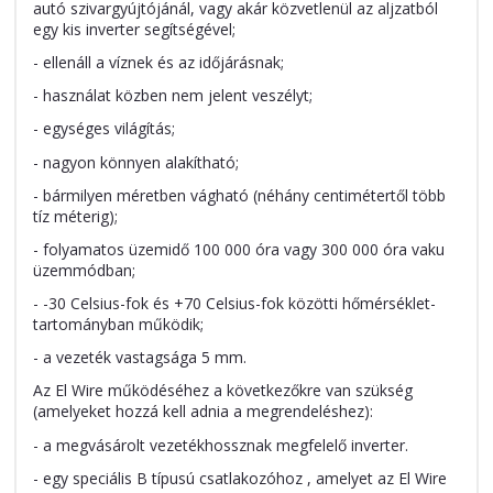
autó szivargyújtójánál, vagy akár közvetlenül az aljzatból
egy kis inverter segítségével;
- ellenáll a víznek és az időjárásnak;
- használat közben nem jelent veszélyt;
- egységes világítás;
- nagyon könnyen alakítható;
- bármilyen méretben vágható (néhány centimétertől több
tíz méterig);
- folyamatos üzemidő 100 000 óra vagy 300 000 óra vaku
üzemmódban;
- -30 Celsius-fok és +70 Celsius-fok közötti hőmérséklet-
tartományban működik;
- a vezeték vastagsága 5 mm.
Az El Wire működéséhez a következőkre van szükség
(amelyeket hozzá kell adnia a megrendeléshez):
- a megvásárolt vezetékhossznak megfelelő inverter.
- egy speciális B típusú csatlakozóhoz , amelyet az El Wire