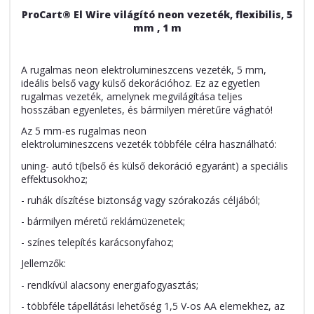
ProCart® El Wire világító neon vezeték, flexibilis, 5
mm , 1 m
A rugalmas neon elektrolumineszcens vezeték, 5 mm,
ideális belső vagy külső dekorációhoz. Ez az egyetlen
rugalmas vezeték, amelynek megvilágítása teljes
hosszában egyenletes, és bármilyen méretűre vágható!
Az 5 mm-es rugalmas neon
elektrolumineszcens
vezeték
többféle célra használható:
uning- autó t(belső és külső dekoráció egyaránt) a speciális
effektusokhoz;
- ruhák díszítése biztonság vagy szórakozás céljából;
- bármilyen méretű reklámüzenetek;
- színes telepítés karácsonyfahoz;
Jellemzők:
- rendkívül alacsony energiafogyasztás;
- többféle tápellátási lehetőség 1,5 V-os AA elemekhez, az