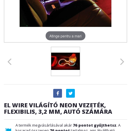
Atinge pentru a mari
EL WIRE VILÁGÍTÓ NEON VEZETÉK,
FLEXIBILIS, 3,2 MM, AUTÓ SZÁMÁRA
A termék megvásárlásával akár
76
pontot gyűjthetsz
. A
kosarad összesen
76
pontot
tartalmaz, ami átváltható