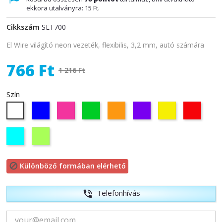
ekkora utalványra:
15 Ft
.
Cikkszám
SET700
El Wire világító neon vezeték, flexibilis, 3,2 mm, autó számára
766 Ft
1 216 Ft
Szín
Kék
Rózsaszín
Zöld
Narancs
Lila
Sárga
Piros
Fehér
Vilagos
Citromzöld
Kék
Különböző formában elérhető

Telefonhívás
phone_in_talk