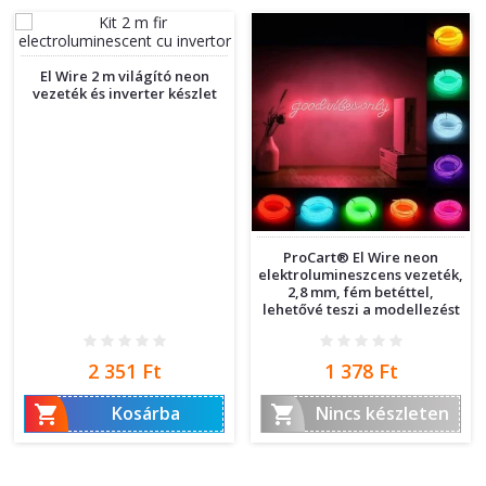
El Wire 2 m világító neon
vezeték és inverter készlet
ProCart® El Wire neon
elektrolumineszcens vezeték,
2,8 mm, fém betéttel,
lehetővé teszi a modellezést
Ár
Ár
2 351 Ft
1 378 Ft


Kosárba
Nincs készleten