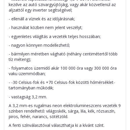
kezdve az autó szivargyújtójáig, vagy akár közvetlenül az
aljzattól egy inverter segítségével;
- ellenáll a víznek és az időjárásnak;
- használat közben nem jelent veszélyt;
- egyenletes világítás a vezeték teljes hosszában;
- nagyon könnyen modellezhető;
- bármilyen méretben vágható (néhány centimétertől több
tíz méterig);
- folyamatos üzemidő akár 100 000 óra vagy 300 000 óra
vaku üzemmódban;
- -30 Celsius-fok és +70 Celsius-fok közötti hőmérséklet-
tartományban működik;
- vastagság 3,2 mm.
A 3,2 mm-es rugalmas neon elektrolumineszcens
vezeték
9
színben rendelhető: világoskék, sárga, lila, kék, rózsaszín,
piros, fehér, narancs, sötétzöld.
A fenti színválasztóval választhatja ki a kívánt színt.