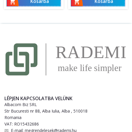


Kosárba
Kosárba
LÉPJEN KAPCSOLATBA VELÜNK
Albacom Biz SRL
Str Bucuresti nr 88, Alba Iulia, Alba , 510018
Romania
VAT: RO15432686
E-mail:
megrendelesek@rademi.hu