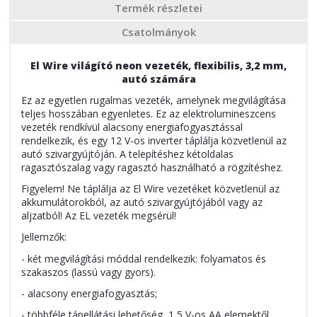
Termék részletei
Csatolmányok
El Wire világító neon vezeték, flexibilis, 3,2 mm,
autó számára
Ez az egyetlen rugalmas vezeték, amelynek megvilágítása
teljes hosszában egyenletes. Ez az elektrolumineszcens
vezeték rendkívül alacsony energiafogyasztással
rendelkezik, és egy 12 V-os inverter táplálja közvetlenül az
autó szivargyújtóján. A telepítéshez kétoldalas
ragasztószalag vagy ragasztó használható a rögzítéshez.
Figyelem! Ne táplálja az El Wire vezetéket közvetlenül az
akkumulátorokból, az autó szivargyújtójából vagy az
aljzatból! Az EL vezeték megsérül!
Jellemzők:
- két megvilágítási móddal rendelkezik: folyamatos és
szakaszos (lassú vagy gyors).
- alacsony energiafogyasztás;
- többféle tápellátási lehetőség, 1,5 V-os AA elemektől