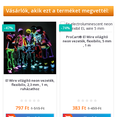
Vásárlók, akik ezt a terméket megvettél:
-47%
-74%
ProCart® El Wire világító
neon vezeték, flexibilis, 5 mm
, 1 m
El Wire világító neon vezeték,
flexibilis, 2,3 mm , 1 m,
ruházathoz
Ár
Normál
Ár
Normál
797 Ft
383 Ft
1 515 Ft
1 459 Ft
ár
ár