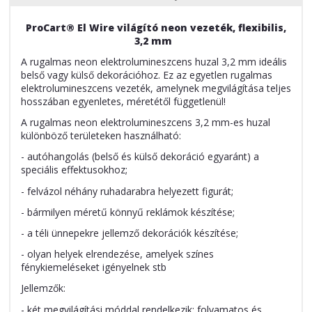
ProCart® El Wire világító neon vezeték, flexibilis,
3,2 mm
A rugalmas neon elektrolumineszcens huzal 3,2 mm ideális
belső vagy külső dekorációhoz. Ez az egyetlen rugalmas
elektrolumineszcens vezeték, amelynek megvilágítása teljes
hosszában egyenletes, méretétől függetlenül!
A rugalmas neon elektrolumineszcens 3,2 mm-es huzal
különböző területeken használható:
- autóhangolás (belső és külső dekoráció egyaránt) a
speciális effektusokhoz;
- felvázol néhány ruhadarabra helyezett figurát;
- bármilyen méretű könnyű reklámok készítése;
- a téli ünnepekre jellemző dekorációk készítése;
- olyan helyek elrendezése, amelyek színes
fénykiemeléseket igényelnek stb
Jellemzők:
- két megvilágítási móddal rendelkezik: folyamatos és