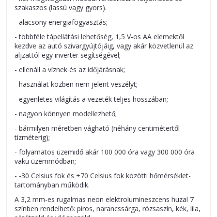
szakaszos (lassú vagy gyors).
- alacsony energiafogyasztás;
- többféle tápellátási lehetőség, 1,5 V-os AA elemektől
kezdve az autó szivargyújtójáig, vagy akár közvetlenül az
aljzattól egy inverter segítségével;
- ellenáll a víznek és az időjárásnak;
- használat közben nem jelent veszélyt;
- egyenletes világítás a vezeték teljes hosszában;
- nagyon könnyen modellezhető;
- bármilyen méretben vágható (néhány centimétertől
tízméterig);
- folyamatos üzemidő akár 100 000 óra vagy 300 000 óra
vaku üzemmódban;
- -30 Celsius fok és +70 Celsius fok közötti hőmérséklet-
tartományban működik.
A 3,2 mm-es rugalmas neon elektrolumineszcens huzal 7
színben rendelhető: piros, narancssárga, rózsaszín, kék, lila,