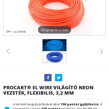
Atinge pentru a mari
PROCART® EL WIRE VILÁGÍTÓ NEON
VEZETÉK, FLEXIBILIS, 3,2 MM
A termék megvásárlásával akár
106
pontot gyűjthetsz
. A
kosarad összesen
106
pontot
tartalmaz, ami átváltható