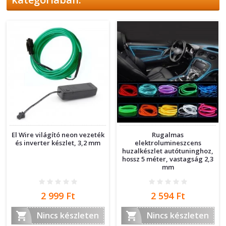
El Wire világító neon vezeték
Rugalmas
és inverter készlet, 3,2 mm
elektrolumineszcens
huzalkészlet autótuninghoz,
hossz 5 méter, vastagság 2,3
mm
Ár
Ár
2 999 Ft
2 594 Ft


Nincs készleten
Nincs készleten