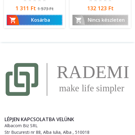
Ár
Normál
Ár
1 311 Ft
132 123 Ft
1 573 Ft
ár


Kosárba
Nincs készleten
LÉPJEN KAPCSOLATBA VELÜNK
Albacom Biz SRL
Str Bucuresti nr 88, Alba Iulia, Alba , 510018