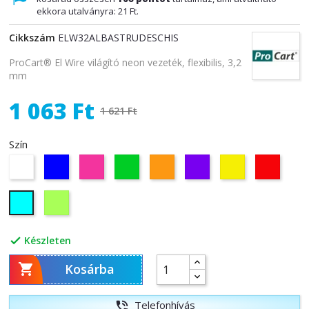
ekkora utalványra:
21 Ft
.
Cikkszám
ELW32ALBASTRUDESCHIS
ProCart® El Wire világító neon vezeték, flexibilis, 3,2
mm
1 063 Ft
1 621 Ft
Szín
Fehér
Kék
Rózsaszín
Zöld
Narancs
Lila
Sárga
Piros
Citromzöld
Vilagos
Kék
Készleten


Kosárba
Telefonhívás
phone_in_talk