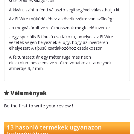
sötétzöld és világoszöld.
A kívánt színt a fenti választó segítségével választhatja ki.
Az El Wire működéséhez a következőkre van szükség :
- a megvásárolt vezetékhossznak megfelelő inverter.
- egy speciális B típusú csatlakozo, amelyet az El Wire
vezeték végén helyeznek el úgy, hogy az inverteren
elhelyezett A típusú csatlakozóhoz csatlakozzon.
A feltüntetett ár egy méter rugalmas neon
elektrolumineszcens vezetékre vonatkozik, amelynek
átmérője 3,2 mm.
Vélemények
Be the first to write your review !
13 hasonló termékek ugyanazon
kategóriában: