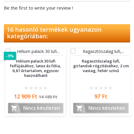
Be the first to write your review !
16 hasonló termékek ugyanazon
kategóriában:
-9%
Hélium palack 30 lufi
Ragasztószalag lufi,
felfújásához, latex és fólia,
girlandok rögzítéséhez, 2 cm
6,8 l űrtartalom, egyszer
vastag, fehér színű
használható
Ár
Normál
Ár
12 909 Ft
97 Ft
14 185 Ft
ár


Nincs készleten
Nincs készleten