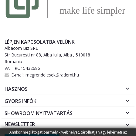
LÉPJEN KAPCSOLATBA VELÜNK
Albacom Biz SRL
Str Bucuresti nr 88, Alba Iulia, Alba , 510018
Romania
VAT: RO15432686
E-mail:
megrendelesek@rademi.hu

HASZNOS

GYORS INFÓK

SHOWROOM NYITVATARTÁS
NEWSLETTER

Amikor meglátogat bármelyik webhelyet, tárolhatja vagy lekérheti az