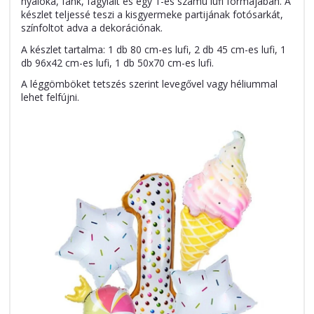
nyalóka, fánk, fagylalt és egy 1-es számú lufi formájában. A
készlet teljessé teszi a kisgyermeke partijának fotósarkát,
színfoltot adva a dekorációnak.
A készlet tartalma: 1 db 80 cm-es lufi, 2 db 45 cm-es lufi, 1
db 96x42 cm-es lufi, 1 db 50x70 cm-es lufi.
A léggömböket tetszés szerint levegővel vagy héliummal
lehet felfújni.