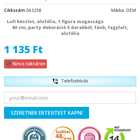
Cikkszám
063258
Márka:
OEM
Lufi készlet, alufólia, 1 figura magassága
80 cm, party dekoráció 5 darabból, fánk, fagylalt,
alufólia
1 135 Ft
Nincs raktáron

Telefonhívás
phone_in_talk
SZERETNEK ERTESITEST KAPNI