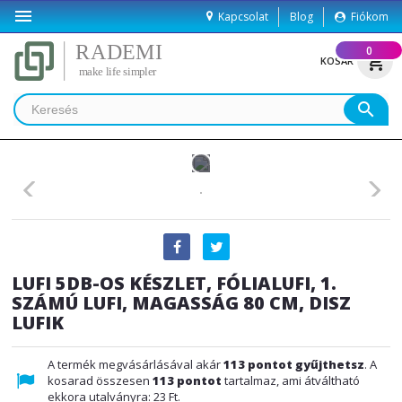

Kapcsolat
Blog
Fiókom
(
0
)
shopping_cart
KOSÁR
search
LUFI 5DB-OS KÉSZLET, FÓLIALUFI, 1.
SZÁMÚ LUFI, MAGASSÁG 80 CM, DISZ
LUFIK
A termék megvásárlásával akár
113
pontot gyűjthetsz
. A
kosarad összesen
113
pontot
tartalmaz, ami átváltható
ekkora utalványra:
23 Ft
.