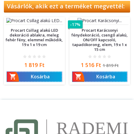
Vásárlók, akik ezt a terméket megvettél:
-17%
Procart Csillag alakú LED
Procart Karácsonyi
dekoráció ablakra, meleg
fénydekoráció, csengő alakú,
fehér fény, elemmel működik,
ON/OFF kapcsoló,
19 x 1 x 19 cm
tapadókorong, elem, 19 x 1 x
15 cm
Ár
Ár
Normál
1 819 Ft
1 516 Ft
1 819 Ft
ár


Kosárba
Kosárba