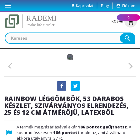

Kapcsolat
Blog
Fiókom
(
0
)
shopping_cart
KOSÁR
search
RAINBOW LÉGGÖMBÖK, 53 DARABOS
KÉSZLET, SZIVÁRVÁNYOS ELRENDEZÉS,
25 ÉS 12 CM ÁTMÉRŐJŰ, LATEXBŐL
A termék megvásárlásával akár
186
pontot gyűjthetsz
. A
kosarad összesen
186
pontot
tartalmaz, ami átváltható
ekkora utalványra:
37 Ft
.