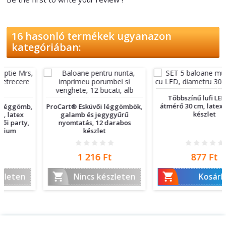
16 hasonló termékek ugyanazon
kategóriában:
Többszínű lufi LED-del,
átmérő 30 cm, latex, 5 db-os
ProCart® Esküvői léggömbök,
készlet
galamb és jegygyűrű
nyomtatás, 12 darabos
készlet
Ár
Ár
1 216 Ft
877 Ft


Nincs készleten
Kosárba