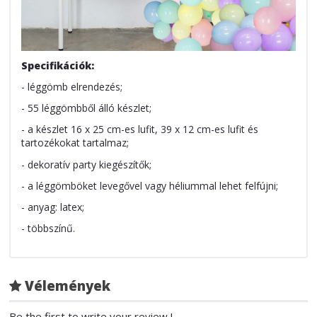
Specifikációk:
- léggömb elrendezés;
- 55 léggömbből álló készlet;
- a készlet 16 x 25 cm-es lufit, 39 x 12 cm-es lufit és
tartozékokat tartalmaz;
- dekoratív party kiegészítők;
- a léggömböket levegővel vagy héliummal lehet felfújni;
- anyag: latex;
- többszínű.
Vélemények
Be the first to write your review !