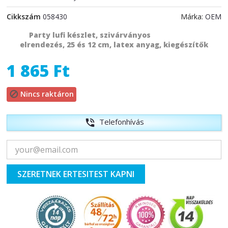
Cikkszám
058430
Márka:
OEM
Party lufi készlet, szivárványos
elrendezés, 25 és 12 cm, latex anyag, kiegészítők
1 865 Ft
Nincs raktáron

Telefonhívás
phone_in_talk
SZERETNEK ERTESITEST KAPNI