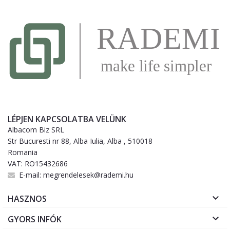
LÉPJEN KAPCSOLATBA VELÜNK
Albacom Biz SRL
Str Bucuresti nr 88, Alba Iulia, Alba , 510018
Romania
VAT: RO15432686
E-mail:
megrendelesek@rademi.hu

HASZNOS

GYORS INFÓK