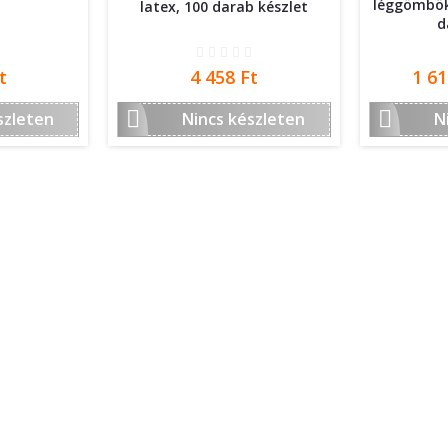
léggömbök
latex, 100 darab készlet
d
Ár
Ár
t
4 458 Ft
1 61


szleten
Nincs készleten
N