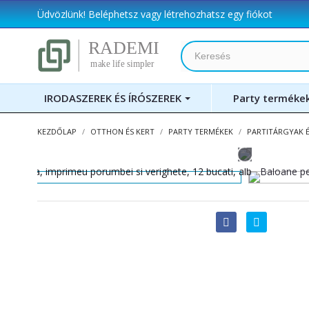
Üdvözlünk!
Beléphetsz
vagy
létrehozhatsz egy fiókot
IRODASZEREK ÉS ÍRÓSZEREK
Party terméke
KEZDŐLAP
OTTHON ÉS KERT
PARTY TERMÉKEK
PARTITÁRGYAK 