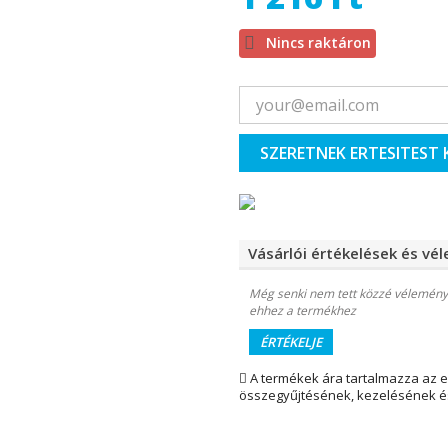

Nincs raktáron
SZERETNEK ERTESITEST 
Vásárlói értékelések és vé
Még senki nem tett közzé vélemény
ehhez a termékhez
ÉRTÉKELJE
A termékek ára tartalmazza az 
összegyűjtésének, kezelésének és