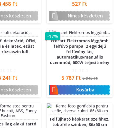
Ár
Ár
4 458 Ft
527 Ft

incs készleten
Nincs készleten
-17%
ufi dekoráció, OEM,
Procart Elektromos léggömb
lia és latex, ezüst
felfúvó pumpa, 2 egyidejű
, rózsaszín lufi
felfúvónyílás,
automatikus/manuális
üzemmód, 600W teljesítmény
Ár
Ár
Normál
6 241 Ft
5 787 Ft
6 945 Ft
ár

incs készleten
Kosárba
Felfújható képkeret szelfihez,
sillag alakú tartó
többféle színben, 86x60 cm