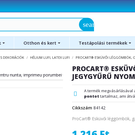
search
k
Otthon és kert
Testápolási termékek
ÉS DEKORÁCIÓK
HÉLIUM LUFI, LATEX LUFI
PROCART® ESKÜVŐI LÉGGÖMBÖK, G
PROCART® ESKÜV
JEGYGYŰRŰ NYOMT
A termék megvásárlásával 
pontot
tartalmaz, ami átvá
Cikkszám
84142
ProCart® Esküvői léggömbök, g
1 216 Ft