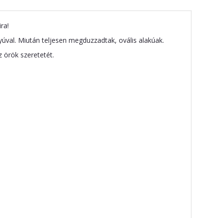
ra!
val. Miután teljesen megduzzadtak, ovális alakúak.
 örök szeretetét.