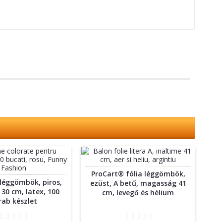
ProCart® fólia léggömbök,
léggömbök, piros,
ezüst, A betű, magasság 41
30 cm, latex, 100
cm, levegő és hélium
rab készlet