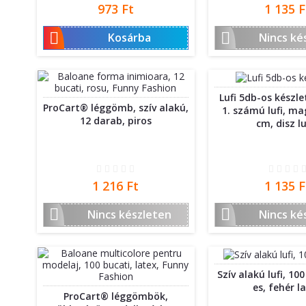
Ár
Ár
973 Ft
1 135 F


Kosárba
Nincs ké
Lufi 5db-os készlet
ProCart® léggömb, szív alakú,
1. számú lufi, m
12 darab, piros
cm, disz lu
Ár
Ár
1 216 Ft
1 135 F


Nincs készleten
Nincs ké
Szív alakú lufi, 10
es, fehér l
ProCart® léggömbök,