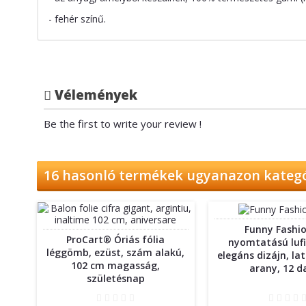
- fehér színű.
Vélemények
Be the first to write your review !
16 hasonló termékek ugyanazon kateg
Funny Fashio
ProCart® Óriás fólia
nyomtatású lufi
léggömb, ezüst, szám alakú,
elegáns dizájn, lat
102 cm magasság,
arany, 12 d
születésnap