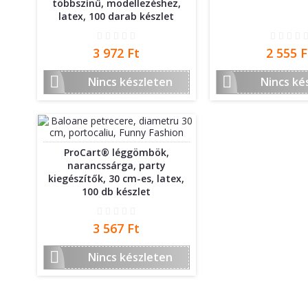
többszínű, modellezéshez,
latex, 100 darab készlet
Ár
Ár
3 972 Ft
2 555 F


Nincs készleten
Nincs ké
ProCart® léggömbök,
narancssárga, party
kiegészítők, 30 cm-es, latex,
100 db készlet
Ár
3 567 Ft

Nincs készleten