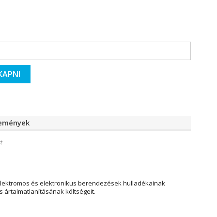
KAPNI
lemények
t
elektromos és elektronikus berendezések hulladékainak
 ártalmatlanításának költségeit.