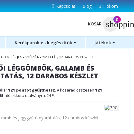
Kapcsolat
Blog
Fiókom
(
0
)
shoppin
KOSÁR
Kerékpárok és kiegészítők
Játékok
ALAMB ÉS JEGYGYŰRŰ NYOMTATÁS, 12 DARABOS KÉSZLET
ŐI LÉGGÖMBÖK, GALAMB ÉS
ATÁS, 12 DARABOS KÉSZLET
akár
121
pontot gyűjthetsz
. A kosarad összesen
121
ltható ekkora utalványra:
24 Ft
.
alamb és jegygyűrű nyomtatás, 12 darabos készlet