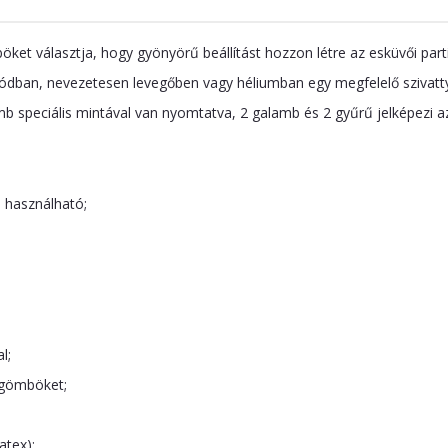
ket választja, hogy gyönyörű beállítást hozzon létre az esküvői parti
ban, nevezetesen levegőben vagy héliumban egy megfelelő szivattyú
b speciális mintával van nyomtatva, 2 galamb és 2 gyűrű jelképezi az
 használható;
l;
éggömböket;
atex);