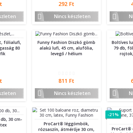
Ár
t
292 Ft


szleten
Nincs készleten
N
, fólialufi,
Funny Fashion Diszkó gömb
Boltíves l
agasság 80
alakú lufi, 45 cm, alufólia,
79 db, fó
fik
levegő / hélium
rojtok
Ár
t
811 Ft


szleten
Nincs készleten
N
-21%
0 db, 30 cm-
ProCart® léggömbök,
atex
ProCart® c
rózsaszín, átmérője 30 cm,