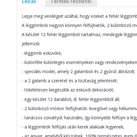
Leírás
Termék részletei
Lepje meg vendégeit azáltal, hogy ezeket a fehér léggömbö
A léggömbök nagyon könnyen felfújhatók, 2 különböző mód
A készlet 12 fehér léggömböt tartalmaz, mindegyik léggöm
jellemzői:
- léggömb esküvőre;
- különféle különleges eseményeken vagy rendezvényeken
- speciális model, amely 2 galambot és 2 gyűrűt ábrázolt;
- a 2 galamb a szeretet és a tisztaság jelentését;
- tökéletesen kiegészítik az esküvői dekorációt;
- egy készlet 12 darabból, ill. fehér léggömbből áll;
- 2 különböző módon felfújhatók: levegővel vagy héliumma
- tanácsos szivattyút használni, így könnyebb felfújni a l
- a léggömbök felfújás után kerek alakúak legyenek;
- az anyag, amelyből készülnek, 100% természetes gumi (l