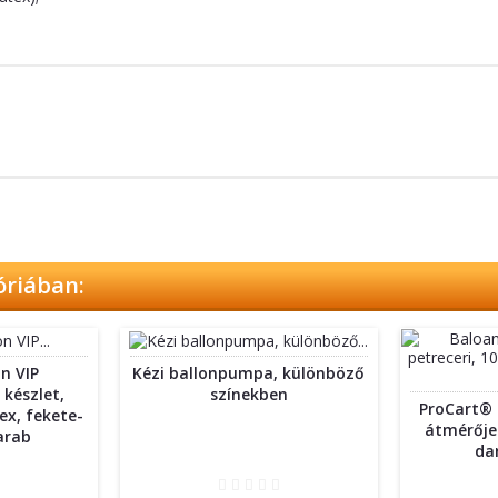
óriában:
n VIP
Kézi ballonpumpa, különböző
 készlet,
színekben
ProCart® 
ex, fekete-
átmérője 
arab
da