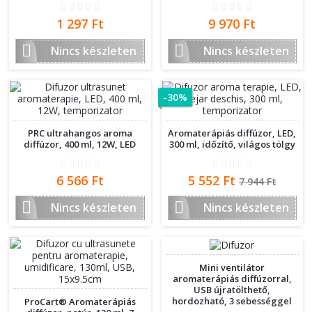
Ár
Ár
1 297 Ft
9 970 Ft


Nincs készleten
Nincs készleten
-30%
PRC ultrahangos aroma
Aromaterápiás diffúzor, LED,
diffúzor, 400 ml, 12W, LED
300 ml, időzítő, világos tölgy
Ár
Ár
Normál
6 566 Ft
5 552 Ft
7 944 Ft
ár


Nincs készleten
Nincs készleten
Mini ventilátor
aromaterápiás diffúzorral,
USB újratölthető,
hordozható, 3 sebességgel
ProCart® Aromaterápiás