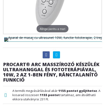
Atinge pentru a mari
PROCART® ARC MASSZÍROZÓ KÉSZÜLÉK
ULTRAHANGGAL ÉS FOTOTERÁPIÁVAL,
10W, 2 AZ 1-BEN FÉNY, RÁNCTALANÍTÓ
FUNKCIÓ
A termék megvásárlásával akár
1155
pontot gyűjthetsz
. A
kosarad összesen
1155
pontot
tartalmaz, ami átváltható
ekkora utalványra:
231 Ft
.