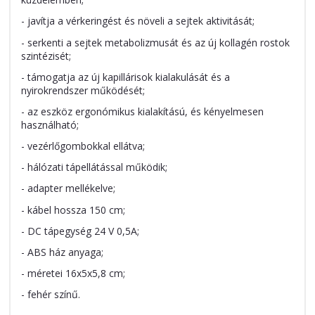
- javítja a vérkeringést és növeli a sejtek aktivitását;
- serkenti a sejtek metabolizmusát és az új kollagén rostok
szintézisét;
- támogatja az új kapillárisok kialakulását és a
nyirokrendszer működését;
- az eszköz ergonómikus kialakítású, és kényelmesen
használható;
- vezérlőgombokkal ellátva;
- hálózati tápellátással működik;
- adapter mellékelve;
- kábel hossza 150 cm;
- DC tápegység 24 V 0,5A;
- ABS ház anyaga;
- méretei 16x5x5,8 cm;
- fehér színű.