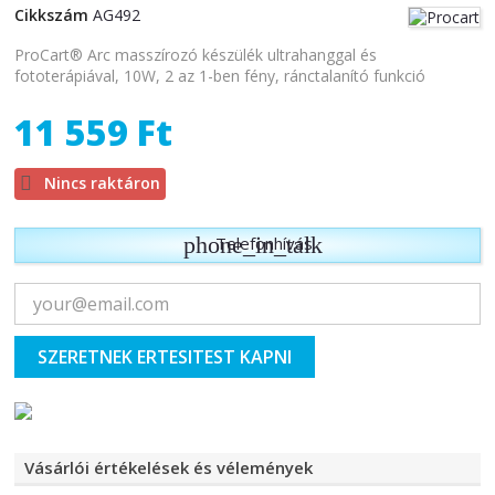
Cikkszám
AG492
ProCart® Arc masszírozó készülék ultrahanggal és
fototerápiával, 10W, 2 az 1-ben fény, ránctalanító funkció
11 559 Ft

Nincs raktáron
phone_in_talk
Telefonhívás
SZERETNEK ERTESITEST KAPNI
Vásárlói értékelések és vélemények