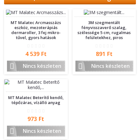
MT Malatec Arcmasszázs
3M szegmentált
eszköz, mezoterápiás
fényvisszaverő szalag,
dermaroller, 3 fej mikro-
szélessége 5 cm, rugalmas
tűvel, gyors hatások
felületekhez, piros
Ár
Ár
4 539 Ft
891 Ft


Nincs készleten
Nincs készleten
MT Malatec Beterítő kendő,
tépőzáras, vízálló anyag
Ár
973 Ft

Nincs készleten