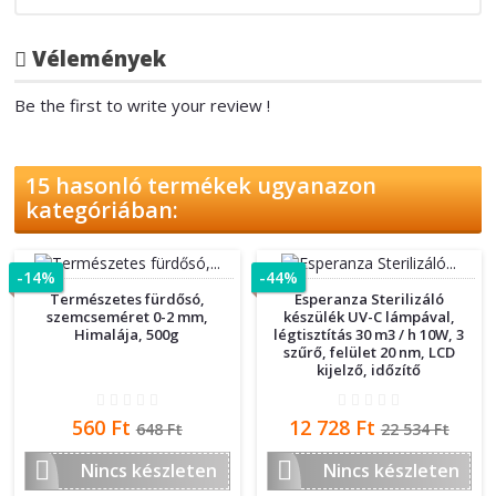
Vélemények
Be the first to write your review !
15 hasonló termékek ugyanazon
kategóriában:
-14%
-44%
Természetes fürdősó,
Esperanza Sterilizáló
szemcseméret 0-2 mm,
készülék UV-C lámpával,
Himalája, 500g
légtisztítás 30 m3 / h 10W, 3
szűrő, felület 20 nm, LCD
kijelző, időzítő
Ár
Normál
Ár
Normál
560 Ft
12 728 Ft
648 Ft
22 534 Ft
ár
ár


Nincs készleten
Nincs készleten