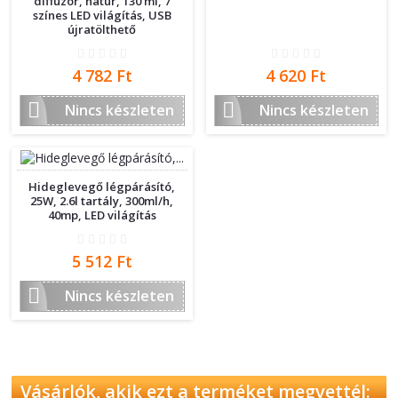
diffúzor, natúr, 130 ml, 7
színes LED világítás, USB
újratölthető
Ár
Ár
4 782 Ft
4 620 Ft


Nincs készleten
Nincs készleten
Hideglevegő légpárásító,
25W, 2.6l tartály, 300ml/h,
40mp, LED világítás
Ár
5 512 Ft

Nincs készleten
Vásárlók, akik ezt a terméket megvettél: