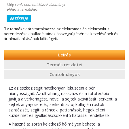
Még senki nem tett közzé véleményt
ehhez a termékhez
ÉRTÉKELJE
A termékek ára tartalmazza az elektromos és elektronikus
berendezések hulladékainak összegyűjtésének, kezelésének és
ártalmatlanításának költségeit.
Leírás
Termék részletei
Csatolmányok
Ez az eszköz segít hatékonyan leküzdeni a bőr
hiányosságait. Az ultrahangmasszázs és a fototerápia
javítja a vérkeringést, növeli a sejtek aktivitását, serkenti a
sejtek anyagcseréjét, serkenti az új kollagén rostok
szintézisét, segíti a ráncok, pattanások, hegek elleni
küzdelmet és gyulladáscsökkentő hatással rendelkezik.
A használat során keletkező hő mélyen behatol a