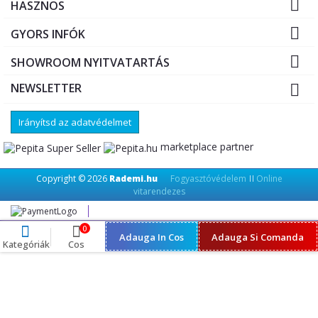

HASZNOS

GYORS INFÓK

SHOWROOM NYITVATARTÁS
NEWSLETTER

Irányítsd az adatvédelmet
marketplace partner
Copyright © 2026
Rademi.hu
Fogyasztóvédelem
Online
||
vitarendezes
0
Adauga In Cos
Adauga Si Comanda
Kategóriák
Cos