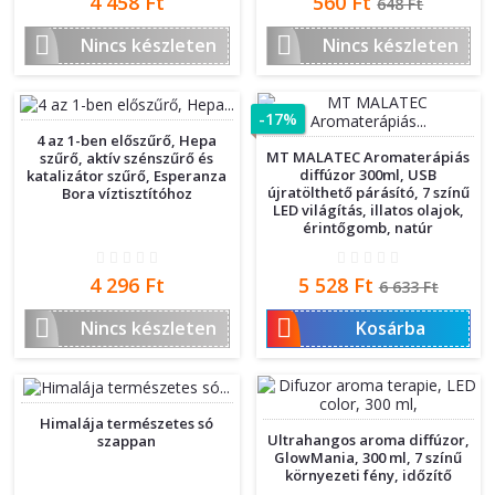
Ár
Ár
Normál
4 458 Ft
560 Ft
648 Ft
ár


Nincs készleten
Nincs készleten
-17%
4 az 1-ben előszűrő, Hepa
MT MALATEC Aromaterápiás
szűrő, aktív szénszűrő és
diffúzor 300ml, USB
katalizátor szűrő, Esperanza
újratölthető párásító, 7 színű
Bora víztisztítóhoz
LED világítás, illatos olajok,
érintőgomb, natúr
Ár
Ár
Normál
4 296 Ft
5 528 Ft
6 633 Ft
ár


Nincs készleten
Kosárba
Himalája természetes só
Ultrahangos aroma diffúzor,
szappan
GlowMania, 300 ml, 7 színű
környezeti fény, időzítő