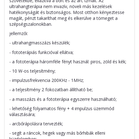
szövetekbe, ellazítva a bőrt és az arc izmait. Az
ultrahangterápia nem invazív, növeli más kezelések
hatékonyságát és biztonságos. Most otthon kényeztesse
magát, pénzt takaríthat meg és elkerülve a tömeget a
szépségszalonokban.
jellemzői:
- ultrahangmasszázs készülék;
- fototerápiás funkcióval ellátva;
- a fototerápia háromféle fényt használ: piros, zöld és kék;
- 10 W-os teljesítmény;
- impulzusfrekvencia 200KHz - 1MHz;
- a teljesítmény 2 fokozatban állítható be;
- a masszázs és a fototerápia egyszerre használható;
- lehetőség folyamatos fény + 4 impulzus üzemmód
választására;
- arcbőrápolásra tervezték;
- segít a ráncok, hegek vagy más bőrhibák elleni
küzdelemben;