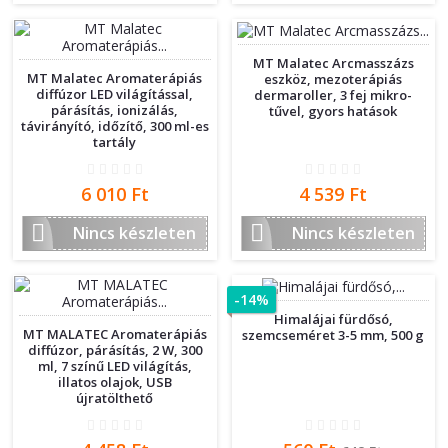
MT Malatec Arcmasszázs
MT Malatec Aromaterápiás
eszköz, mezoterápiás
diffúzor LED világítással,
dermaroller, 3 fej mikro-
párásítás, ionizálás,
tűvel, gyors hatások
távirányító, időzítő, 300 ml-es
tartály
Ár
Ár
6 010 Ft
4 539 Ft


Nincs készleten
Nincs készleten
-14%
Himalájai fürdősó,
MT MALATEC Aromaterápiás
szemcseméret 3-5 mm, 500 g
diffúzor, párásítás, 2 W, 300
ml, 7 színű LED világítás,
illatos olajok, USB
újratölthető