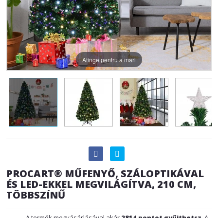
Atinge pentru a mari
PROCART® MŰFENYŐ, SZÁLOPTIKÁVAL
ÉS LED-EKKEL MEGVILÁGÍTVA, 210 CM,
TÖBBSZÍNŰ
A termék megvásárlásával akár
2814
pontot gyűjthetsz
. A