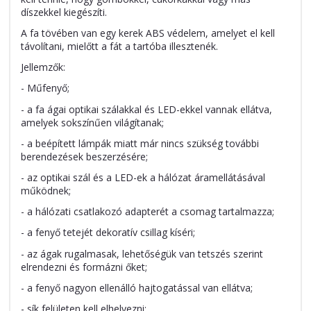
díszekkel kiegészíti.
A fa tövében van egy kerek ABS védelem, amelyet el kell
távolítani, mielőtt a fát a tartóba illesztenék.
Jellemzők:
- Műfenyő;
- a fa ágai optikai szálakkal és LED-ekkel vannak ellátva,
amelyek sokszínűen világítanak;
- a beépített lámpák miatt már nincs szükség további
berendezések beszerzésére;
- az optikai szál és a LED-ek a hálózat áramellátásával
működnek;
- a hálózati csatlakozó adapterét a csomag tartalmazza;
- a fenyő tetejét dekoratív csillag kíséri;
- az ágak rugalmasak, lehetőségük van tetszés szerint
elrendezni és formázni őket;
- a fenyő nagyon ellenálló hajtogatással van ellátva;
- sík felületen kell elhelyezni;