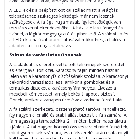
ekkel vannak ellátva, amelyek sokszínűen világítanak.
A LED-ek és a beépített optikai szálak miatt a világítás
telepítéséhez szükséges költségek már nem lesznek
szükségesek. A fa ágai rugalmasak, így lehetőségük van
tetszés szerint elrendezni őket. A ház tele lesz fénnyel és
színnel, a légkör megnyugtató és pihentető. A száloptika és
a LED-ek a hálózat áramellátásával működnek, a hálózati
adaptert a csomag tartalmazza.
Színes és varázslatos ünnepek
A családdal és szeretteivel töltött téli ünnepek szeretettel
és energiával töltik fel. Karácsony táján minden házban
jelen van a karácsonyfa díszítésének szokása. A karácsonyi
dekoráció varázslatos lesz, amikor a gömböket és a
tematikus díszeket a karácsonyfára helyezi. Élvezze a
mesebeli környezetet, amely békés állapotot biztosít
Önnek, amikor a kanapén ülve élvezi kedvenc forró italát.
A fa szilárd szerkezetű összehajtható tartóval rendelkezik,
így nagyon ellenálló és stabil állást biztosít a fa számára. A
fa magassága támasztékkal 2,1 méter, beltéri használatra
ajánlott. A fát nagyon könnyű összeszerelni mind felnőttek,
mind gyermekek számára, és a felszerelés után csak annyit
kell tennie, hogy gömbökkel, cukorkákkal vagy más