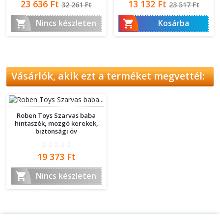
Ár
Normál
Ár
Normál
23 636 Ft
13 132 Ft
32 261 Ft
23 517 Ft
ár
ár


Nincs készleten
Kosárba
Vásárlók, akik ezt a terméket megvettél:
Roben Toys Szarvas baba
hintaszék, mozgó kerekek,
biztonsági öv
Ár
19 373 Ft

Nincs készleten