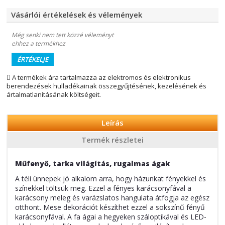
Vásárlói értékelések és vélemények
Még senki nem tett közzé véleményt
ehhez a termékhez
ÉRTÉKELJE
A termékek ára tartalmazza az elektromos és elektronikus
berendezések hulladékainak összegyűjtésének, kezelésének és
ártalmatlanításának költségeit.
Leírás
Termék részletei
Műfenyő, tarka világítás, rugalmas ágak
A téli ünnepek jó alkalom arra, hogy házunkat fényekkel és
színekkel töltsük meg. Ezzel a fényes karácsonyfával a
karácsony meleg és varázslatos hangulata átfogja az egész
otthont. Mese dekorációt készíthet ezzel a sokszínű fényű
karácsonyfával. A fa ágai a hegyeken száloptikával és LED-