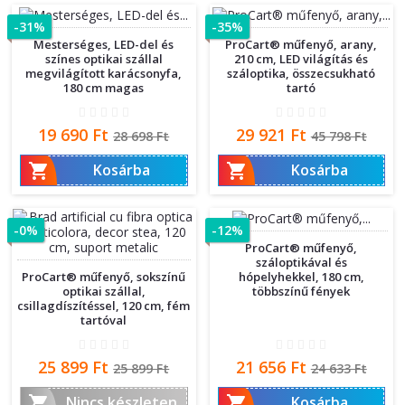
-31%
-35%
Mesterséges, LED-del és
ProCart® műfenyő, arany,
színes optikai szállal
210 cm, LED világítás és
megvilágított karácsonyfa,
száloptika, összecsukható
180 cm magas
tartó
Ár
Normál
Ár
Normál
19 690 Ft
29 921 Ft
28 698 Ft
45 798 Ft
ár
ár


Kosárba
Kosárba
-0%
-12%
ProCart® műfenyő,
száloptikával és
hópelyhekkel, 180 cm,
ProCart® műfenyő, sokszínű
többszínű fények
optikai szállal,
csillagdíszítéssel, 120 cm, fém
tartóval
Ár
Normál
Ár
Normál
25 899 Ft
21 656 Ft
25 899 Ft
24 633 Ft
ár
ár


Nincs készleten
Kosárba