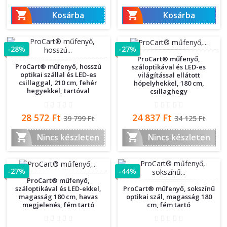
ár
ár


Kosárba
Kosárba
-28%
-27%
ProCart® műfenyő,
ProCart® műfenyő, hosszú
száloptikával és LED-es
optikai szállal és LED-es
világítással ellátott
csillaggal, 210 cm, fehér
hópelyhekkel, 180 cm,
hegyekkel, tartóval
csillaghegy
Ár
Normál
Ár
Normál
28 572 Ft
24 837 Ft
39 799 Ft
34 125 Ft
ár
ár


Nincs készleten
Nincs készleten
-27%
-44%
ProCart® műfenyő,
ProCart® műfenyő, sokszínű
száloptikával és LED-ekkel,
optikai szál, magasság 180
magasság 180 cm, havas
cm, fém tartó
megjelenés, fém tartó