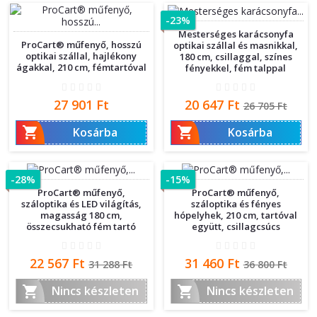
-23%
Mesterséges karácsonyfa
ProCart® műfenyő, hosszú
optikai szállal és masnikkal,
optikai szállal, hajlékony
180 cm, csillaggal, színes
ágakkal, 210 cm, fémtartóval
fényekkel, fém talppal
Ár
Ár
Normál
27 901 Ft
20 647 Ft
26 705 Ft
ár


Kosárba
Kosárba
-28%
-15%
ProCart® műfenyő,
ProCart® műfenyő,
száloptika és LED világítás,
száloptika és fényes
magasság 180 cm,
hópelyhek, 210 cm, tartóval
összecsukható fém tartó
együtt, csillagcsúcs
Ár
Normál
Ár
Normál
22 567 Ft
31 460 Ft
31 288 Ft
36 800 Ft
ár
ár


Nincs készleten
Nincs készleten