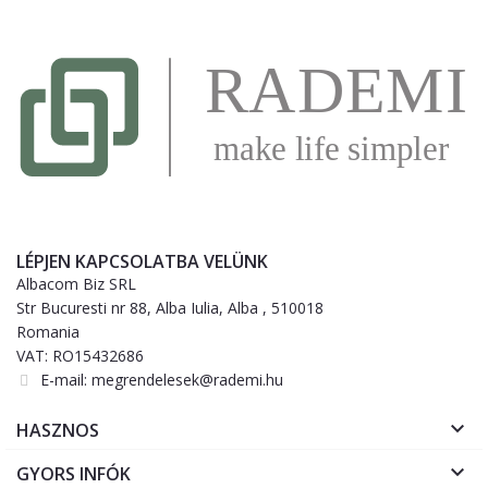
LÉPJEN KAPCSOLATBA VELÜNK
Albacom Biz SRL
Str Bucuresti nr 88, Alba Iulia, Alba , 510018
Romania
VAT: RO15432686
E-mail:
megrendelesek@rademi.hu

HASZNOS

GYORS INFÓK