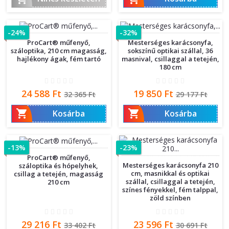
-24%
-32%
ProCart® műfenyő,
Mesterséges karácsonyfa,
száloptika, 210 cm magasság,
sokszínű optikai szállal, 36
hajlékony ágak, fém tartó
masnival, csillaggal a tetején,
180 cm
Ár
Normál
Ár
Normál
24 588 Ft
19 850 Ft
32 365 Ft
29 177 Ft
ár
ár


Kosárba
Kosárba
-13%
-23%
ProCart® műfenyő,
Mesterséges karácsonyfa 210
száloptika és hópelyhek,
cm, masnikkal és optikai
csillag a tetején, magasság
szállal, csillaggal a tetején,
210 cm
színes fényekkel, fém talppal,
zöld színben
Ár
Normál
Ár
Normál
29 216 Ft
23 596 Ft
33 402 Ft
30 691 Ft