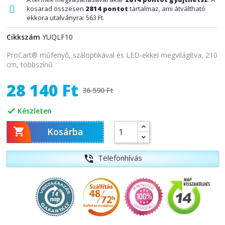
kosarad összesen
2814
pontot
tartalmaz, ami átváltható
ekkora utalványra:
563 Ft
.
Cikkszám
YUQLF10
ProCart® műfenyő, száloptikával és LED-ekkel megvilágítva, 210
cm, többszínű
28 140 Ft
36 590 Ft
Készleten


Kosárba
Telefonhívás
phone_in_talk