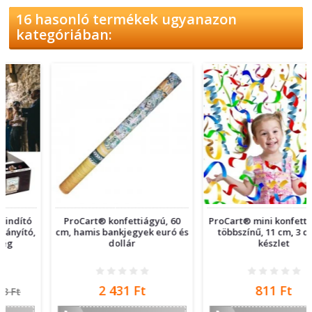
16 hasonló termékek ugyanazon
kategóriában:
ProCart® konfettiágyú, 60
ProCart® mini konfettiágyúk,
cm, hamis bankjegyek euró és
többszínű, 11 cm, 3 darab
dollár
készlet
Ár
Ár
2 431 Ft
811 Ft