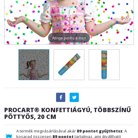
Atinge pentru a mari
PROCART® KONFETTIÁGYÚ, TÖBBSZÍNŰ
PÖTTYÖS, 20 CM
A termék megvásárlásával akár
89
pontot gyűjthetsz
. A
kosarad összesen
89
pontot
tartalmaz, ami átváltható