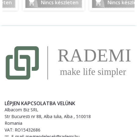


Nincs készleten
Nincs készleten
LÉPJEN KAPCSOLATBA VELÜNK
Albacom Biz SRL
Str Bucuresti nr 88, Alba Iulia, Alba , 510018
Romania
VAT: RO15432686
E-mail:
megrendelesek@rademi.hu