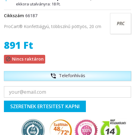
ekkora utalványra:
18 Ft
.
Cikkszám
66187
ProCart® Konfettiágyú, többszínű pöttyös, 20 cm
891 Ft
Nincs raktáron

Telefonhívás
phone_in_talk
SZERETNEK ERTESITEST KAPNI