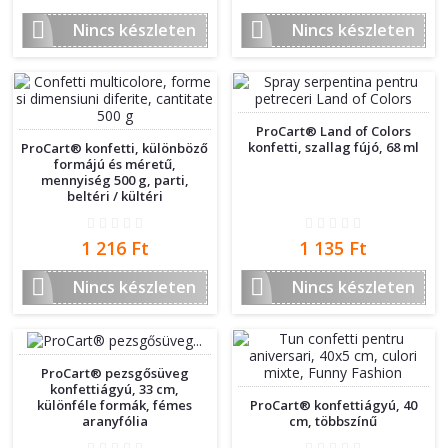
ár


Nincs készleten
Nincs készleten
ProCart® Land of Colors
konfetti, szallag fújó, 68 ml
ProCart® konfetti, különböző
formájú és méretű,
mennyiség 500 g, parti,
beltéri / kültéri
Ár
Ár
1 216 Ft
1 135 Ft


Nincs készleten
Nincs készleten
ProCart® pezsgősüveg
konfettiágyú, 33 cm,
különféle formák, fémes
ProCart® konfettiágyú, 40
aranyfólia
cm, többszínű