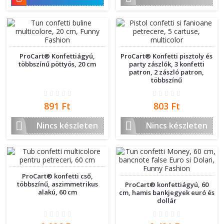
ProCart® Konfettiágyú,
ProCart® Konfetti pisztoly és
többszínű pöttyös, 20 cm
party zászlók, 3 konfetti
patron, 2 zászló patron,
többszínű
Ár
Ár
891 Ft
803 Ft


Nincs készleten
Nincs készleten
ProCart® konfetti cső,
többszínű, aszimmetrikus
ProCart® konfettiágyú, 60
alakú, 60 cm
cm, hamis bankjegyek euró és
dollár