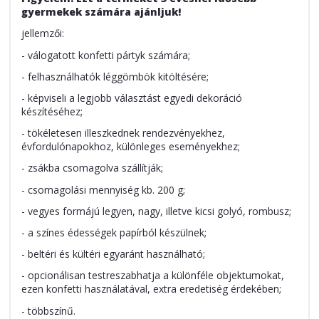
gyermekek számára ajánljuk!
jellemzői:
- válogatott konfetti pártyk számára;
- felhasználhatók léggömbök kitöltésére;
- képviseli a legjobb választást egyedi dekoráció
készítéséhez;
- tökéletesen illeszkednek rendezvényekhez,
évfordulónapokhoz, különleges eseményekhez;
- zsákba csomagolva szállítják;
- csomagolási mennyiség kb. 200 g;
- vegyes formájú legyen, nagy, illetve kicsi golyó, rombusz;
- a színes édességek papírból készülnek;
- beltéri és kültéri egyaránt használható;
- opcionálisan testreszabhatja a különféle objektumokat,
ezen konfetti használatával, extra eredetiség érdekében;
- többszínű.