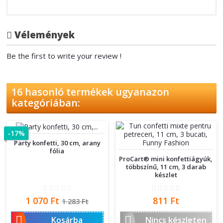
Vélemények
Be the first to write your review !
16 hasonló termékek ugyanazon
kategóriában:
-17%
Party konfetti, 30 cm, arany
fólia
ProCart® mini konfettiágyúk,
többszínű, 11 cm, 3 darab
készlet
Ár
Normál
Ár
1 070 Ft
811 Ft
1 283 Ft
ár


Kosárba
Nincs készleten