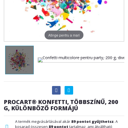
Atinge pentru a mari
PROCART® KONFETTI, TÖBBSZÍNŰ, 200
G, KÜLÖNBÖZŐ FORMÁJÚ
A termék megvásárlásával akár
89
pontot gyűjthetsz
. A
kosarad összesen
89
pontot
tartalmaz, ami átváltható