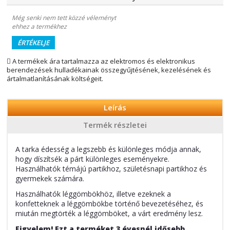
Még senki nem tett közzé véleményt
ehhez a termékhez
ÉRTÉKELJE
A termékek ára tartalmazza az elektromos és elektronikus
berendezések hulladékainak összegyűjtésének, kezelésének és
ártalmatlanításának költségeit.
Leírás
Termék részletei
A tarka édesség a legszebb és különleges módja annak,
hogy díszítsék a párt különleges eseményekre.
Használhatók témájú partikhoz, születésnapi partikhoz és
gyermekek számára.
Használhatók léggömbökhöz, illetve ezeknek a
konfetteknek a léggömbökbe történő bevezetéséhez, és
miután megtörték a léggömböket, a várt eredmény lesz.
Figyelem! Ezt a terméket 3 évesnél idősebb