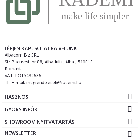
LÉPJEN KAPCSOLATBA VELÜNK
Albacom Biz SRL
Str Bucuresti nr 88, Alba Iulia, Alba , 510018
Romania
VAT: RO15432686
E-mail:
megrendelesek@rademi.hu

HASZNOS

GYORS INFÓK

SHOWROOM NYITVATARTÁS
NEWSLETTER
