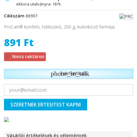
ekkora utalványra:
18 Ft
.
Cikkszám
66901
ProCart® konfetti, többszínű, 200 g, különböző formájú
891 Ft

Nincs raktáron
phone_in_talk
Telefonhívás
SZERETNEK ERTESITEST KAPNI
Vásárlói értékelések és vélemények