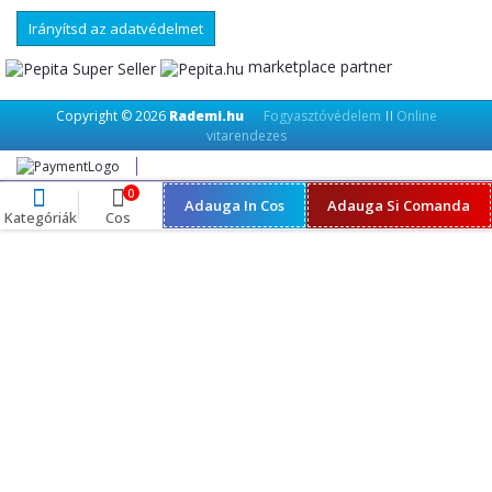
Irányítsd az adatvédelmet
marketplace partner
Copyright © 2026
Rademi.hu
Fogyasztóvédelem
Online
||
vitarendezes
0
Adauga In Cos
Adauga Si Comanda
Kategóriák
Cos