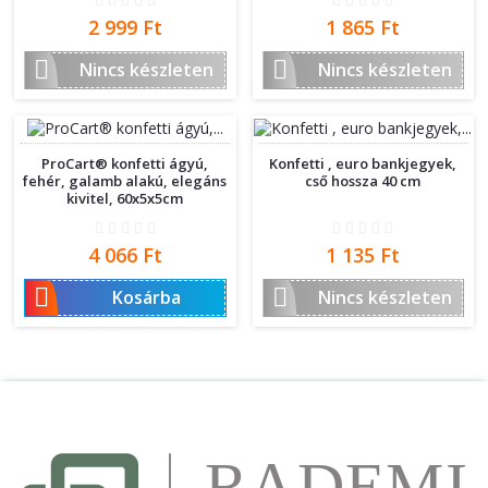
Ár
Ár
2 999 Ft
1 865 Ft


Nincs készleten
Nincs készleten
ProCart® konfetti ágyú,
Konfetti , euro bankjegyek,
fehér, galamb alakú, elegáns
cső hossza 40 cm
kivitel, 60x5x5cm
Ár
Ár
4 066 Ft
1 135 Ft


Kosárba
Nincs készleten