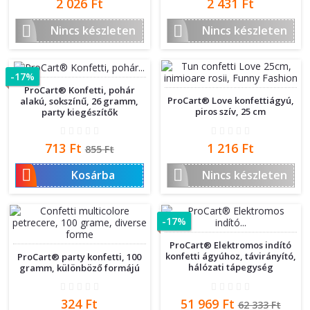
Ár
Ár
2 026 Ft
2 431 Ft


Nincs készleten
Nincs készleten
-17%
ProCart® Konfetti, pohár
ProCart® Love konfettiágyú,
alakú, sokszínű, 26 gramm,
piros szív, 25 cm
party kiegészítők
Ár
Normál
Ár
713 Ft
1 216 Ft
855 Ft
ár


Kosárba
Nincs készleten
-17%
ProCart® Elektromos indító
konfetti ágyúhoz, távirányító,
ProCart® party konfetti, 100
hálózati tápegység
gramm, különböző formájú
Ár
Ár
Normál
324 Ft
51 969 Ft
62 333 Ft