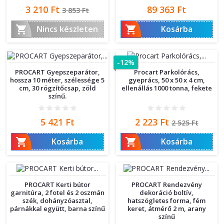
Ár
Normál
Ár
3 210 Ft
89 363 Ft
3 853 Ft
ár


Nincs készleten
Kosárba
-12%
PROCART Gyepszeparátor,
Procart Parkolórács,
hossza 10 méter, szélessége 5
gyeprács, 50 x 50 x 4 cm,
cm, 30 rögzítőcsap, zöld
ellenállás 1000 tonna, fekete
színű.
Ár
Ár
Normál
5 421 Ft
2 223 Ft
2 525 Ft
ár


Kosárba
Kosárba
PROCART Kerti bútor
PROCART Rendezvény
garnitúra, 2 fotel és 2 oszmán
dekoráció boltív,
szék, dohányzóasztal,
hatszögletes forma, fém
párnákkal együtt, barna színű
keret, átmérő 2 m, arany
színű