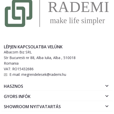
LÉPJEN KAPCSOLATBA VELÜNK
Albacom Biz SRL
Str Bucuresti nr 88, Alba Iulia, Alba , 510018
Romania
VAT: RO15432686
E-mail:
megrendelesek@rademi.hu

HASZNOS

GYORS INFÓK

SHOWROOM NYITVATARTÁS