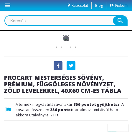

Kapcsolat
Blog
Fiókom
search
PROCART MESTERSÉGES SÖVÉNY,
PRÉMIUM, FÜGGŐLEGES NÖVÉNYZET,
ZÖLD LEVELEKKEL, 40X60 CM-ES TÁBLA
A termék megvásárlásával akár
356
pontot gyűjthetsz
. A
kosarad összesen
356
pontot
tartalmaz, ami átváltható
ekkora utalványra:
71 Ft
.