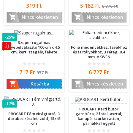
Ár
Ár
Normál
319 Ft
5 182 Ft
6 776 Ft
ár


Nincs készleten
Nincs készleten
-25%
Szuper rugalmas
ÚJ
Fólia medencékhez, tavakhoz
gyepelválasztó 100 cm x 4,5
és tartályokhoz, 3 réteg, 0,4
cm, kerti szegély, fekete
mm, AKWEN
Ár
Normál
Ár
717 Ft
6 727 Ft
957 Ft
ár


Kosárba
Nincs készleten
-17%
PROCART Kerti bútor
PROCART Fém virágtartó, 3
garnitúra, 2 fotel, asztal,
darabos készlet, zöld, 15x45
kanapé, szürke rattan,
cm
párnákkal együtt