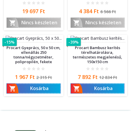
Ár
Ár
Normál
19 697 Ft
4 384 Ft
6 566 Ft
ár


Nincs készleten
Nincs készleten
-15%
-39%
Procart Gyeprács, 50 x 50 cm,
Procart Bambusz kerítés
ellenállás 250
térelhatárolásra,
tonna/négyzetméter,
természetes megjelenésű,
polipropilén, fekete
150x150 cm
Ár
Normál
Ár
Normál
1 967 Ft
7 892 Ft
2 315 Ft
12 834 Ft
ár
ár


Kosárba
Kosárba