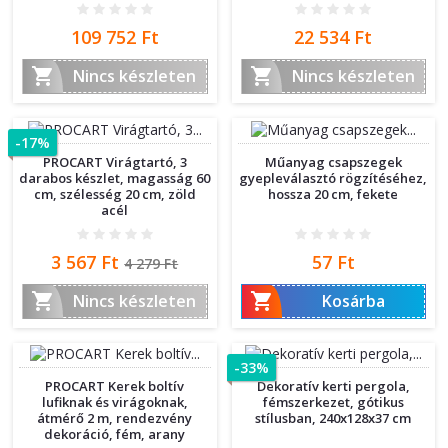
Ár
Ár
109 752 Ft
22 534 Ft


Nincs készleten
Nincs készleten
-17%
PROCART Virágtartó, 3
Műanyag csapszegek
darabos készlet, magasság 60
gyepleválasztó rögzítéséhez,
cm, szélesség 20 cm, zöld
hossza 20 cm, fekete
acél
Ár
Normál
Ár
3 567 Ft
57 Ft
4 279 Ft
ár


Nincs készleten
Kosárba
-33%
PROCART Kerek boltív
Dekoratív kerti pergola,
lufiknak és virágoknak,
fémszerkezet, gótikus
átmérő 2 m, rendezvény
stílusban, 240x128x37 cm
dekoráció, fém, arany