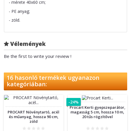
- mérete 40x60 cm;
- PE anyag;
- zöld.
Vélemények
Be the first to write your review !
16 hasonló termékek ugyanazon
kategóriában:
-24%
Procart Kerti gyepszeparátor,
PROCART Növénytartó, acél
magasság 5 cm, hossza 10 m,
és műanyag, hossza 90 cm,
20 tűs rögzítővel
zöld