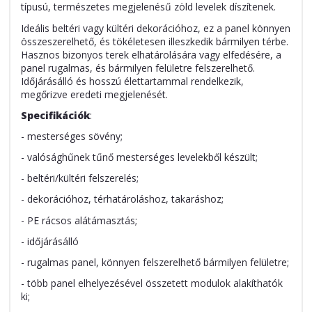
típusú, természetes megjelenésű zöld levelek díszítenek.
Ideális beltéri vagy kültéri dekorációhoz, ez a panel könnyen
összeszerelhető, és tökéletesen illeszkedik bármilyen térbe.
Hasznos bizonyos terek elhatárolására vagy elfedésére, a
panel rugalmas, és bármilyen felületre felszerelhető.
Időjárásálló és hosszú élettartammal rendelkezik,
megőrizve eredeti megjelenését.
Specifikációk
:
- mesterséges sövény;
- valósághűnek tűnő mesterséges levelekből készült;
- beltéri/kültéri felszerelés;
- dekorációhoz, térhatároláshoz, takaráshoz;
- PE rácsos alátámasztás;
- időjárásálló
- rugalmas panel, könnyen felszerelhető bármilyen felületre;
- több panel elhelyezésével összetett modulok alakíthatók
ki;