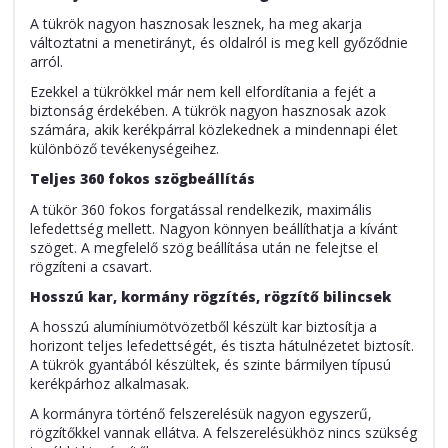
A tükrök nagyon hasznosak lesznek, ha meg akarja
változtatni a menetirányt, és oldalról is meg kell győződnie
arról.
Ezekkel a tükrökkel már nem kell elfordítania a fejét a
biztonság érdekében. A tükrök nagyon hasznosak azok
számára, akik kerékpárral közlekednek a mindennapi élet
különböző tevékenységeihez.
Teljes 360 fokos szögbeállítás
A tükör 360 fokos forgatással rendelkezik, maximális
lefedettség mellett. Nagyon könnyen beállíthatja a kívánt
szöget. A megfelelő szög beállítása után ne felejtse el
rögzíteni a csavart.
Hosszú kar, kormány rögzítés, rögzítő bilincsek
A hosszú alumíniumötvözetből készült kar biztosítja a
horizont teljes lefedettségét, és tiszta hátulnézetet biztosít.
A tükrök gyantából készültek, és szinte bármilyen típusú
kerékpárhoz alkalmasak.
A kormányra történő felszerelésük nagyon egyszerű,
rögzítőkkel vannak ellátva. A felszerelésükhöz nincs szükség