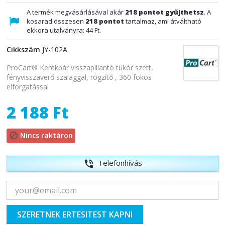
A termék megvásárlásával akár
218
pontot gyűjthetsz
. A
kosarad összesen
218
pontot
tartalmaz, ami átváltható
ekkora utalványra:
44 Ft
.
Cikkszám
JY-102A
ProCart® Kerékpár visszapillantó tükör szett,
fényvisszaverő szalaggal, rögzítő , 360 fokos
elforgatással
2 188 Ft
Nincs raktáron

Telefonhívás
phone_in_talk
SZERETNEK ERTESITEST KAPNI