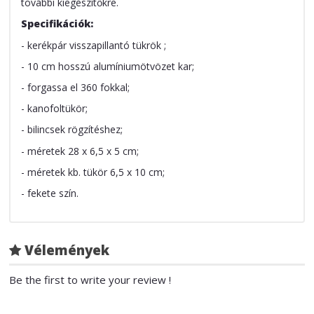
további kiegészítőkre.
Specifikációk:
- kerékpár visszapillantó tükrök ;
- 10 cm hosszú alumíniumötvözet kar;
- forgassa el 360 fokkal;
- kanofoltükör;
- bilincsek rögzítéshez;
- méretek 28 x 6,5 x 5 cm;
- méretek kb. tükör 6,5 x 10 cm;
- fekete szín.
Vélemények
Be the first to write your review !