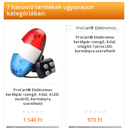
7 hasonló termékek ugyanazon
kategóriában:
ProCart® Elektromos
kerékpár csengő, 8 dal,
világító 7 piros LED,
kormányra szerelhető
ProCart® Elektromos
kerékpár csengő, 4 dal, 6 LED,
vezérlő, kormányra
szerelhető
Ár
Ár
1 540 Ft
973 Ft