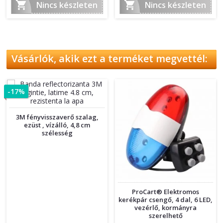


Nincs készleten
Nincs készleten
Vásárlók, akik ezt a terméket megvettél:
-17%
3M fényvisszaverő szalag,
ezüst , vízálló, 4,8 cm
szélesség
ProCart® Elektromos
kerékpár csengő, 4 dal, 6 LED,
vezérlő, kormányra
szerelhető