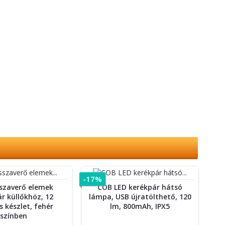
-17%
sszaverő elemek
COB LED kerékpár hátsó
r küllőkhöz, 12
lámpa, USB újratölthető, 120
 készlet, fehér
lm, 800mAh, IPX5
színben