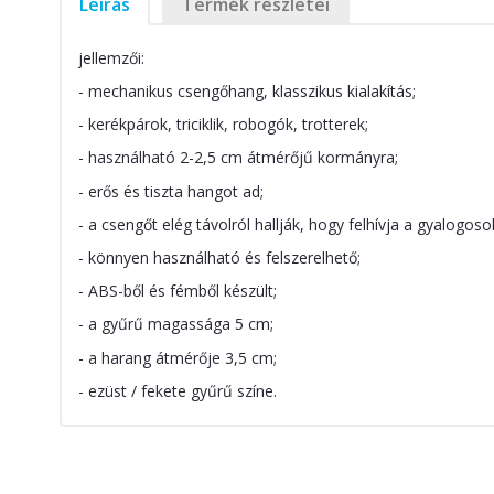
Leírás
Termék részletei
jellemzői:
- mechanikus csengőhang, klasszikus kialakítás;
- kerékpárok, triciklik, robogók, trotterek;
- használható 2-2,5 cm átmérőjű kormányra;
- erős és tiszta hangot ad;
- a csengőt elég távolról hallják, hogy felhívja a gyalogoso
- könnyen használható és felszerelhető;
- ABS-ből és fémből készült;
- a gyűrű magassága 5 cm;
- a harang átmérője 3,5 cm;
- ezüst / fekete gyűrű színe.