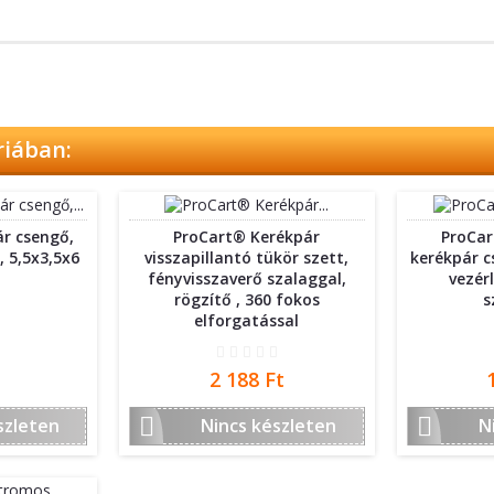
riában:
r csengő,
ProCart® Kerékpár
ProCar
, 5,5x3,5x6
visszapillantó tükör szett,
kerékpár cs
fényvisszaverő szalaggal,
vezér
rögzítő , 360 fokos
s
elforgatással
Ár
2 188 Ft


szleten
Nincs készleten
N