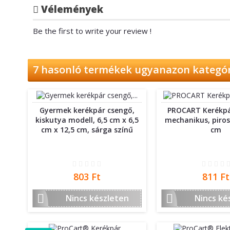
Vélemények
Be the first to write your review !
7 hasonló termékek ugyanazon kategó
Gyermek kerékpár csengő,
PROCART Kerékpá
kiskutya modell, 6,5 cm x 6,5
mechanikus, piros
cm x 12,5 cm, sárga színű
cm
Ár
Ár
803 Ft
811 Ft


Nincs készleten
Nincs ké