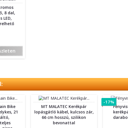
ktromos
, 8 dal,
os LED,
relhető
szleten
:
-17%
ain Bike
MT MALATEC Kerékpár
Fényvi
elykes, 21
lopásgátló kábel, kulcsos zár,
kerékpá
áltó,
66 cm hosszú, szilikon
darabos
teljes
bevonattal