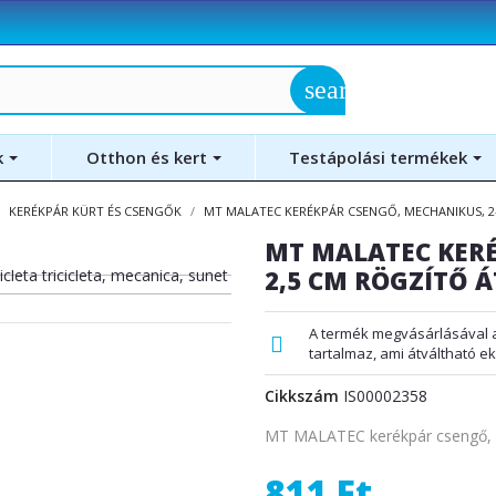
search
k
Otthon és kert
Testápolási termékek
KERÉKPÁR KÜRT ÉS CSENGŐK
MT MALATEC KERÉKPÁR CSENGŐ, MECHANIKUS, 2
MT MALATEC KERÉ
2,5 CM RÖGZÍTŐ 
A termék megvásárlásával 
tartalmaz, ami átváltható e
Cikkszám
IS00002358
MT MALATEC kerékpár csengő, m
811 Ft