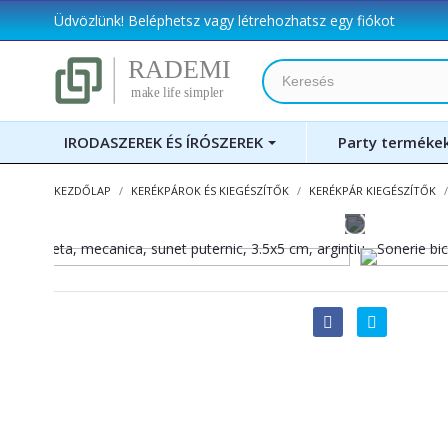
Üdvözlünk!
Beléphetsz
vagy
létrehozhatsz egy fiókot
IRODASZEREK ÉS ÍRÓSZEREK
Party terméke
KEZDŐLAP
KERÉKPÁROK ÉS KIEGÉSZÍTŐK
KERÉKPÁR KIEGÉSZÍTŐK