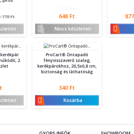
, piros
ormál
Ár
Ár
648 Ft
877
1 778 Ft


szleten
Nincs készleten
ó kerékpár
ProCart® Öntapadó
működő, 2
fényvisszaverő szalag,
zlet
kerékpárokhoz, 20,5x0,8 cm,
biztonság és láthatóság
Ár
t
340 Ft

szleten
Kosárba
S
GYORS INFÓK
SHOWROOM