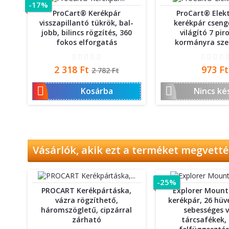
-17%
ProCart® Kerékpár
ProCart® Ele
visszapillantó tükrök, bal-
kerékpár csengő
jobb, bilincs rögzítés, 360
világító 7 pir
fokos elforgatás
kormányra sze
Ár
Normál
Ár
2 318 Ft
973 Ft
2 782 Ft
ár


Kosárba
Nincs ké
Vásárlók, akik ezt a terméket megvettél
-25%
PROCART Kerékpártáska,
Explorer Mount
vázra rögzíthető,
kerékpár, 26 hüv
háromszögletű, cipzárral
sebességes v
zárható
tárcsafékek, 