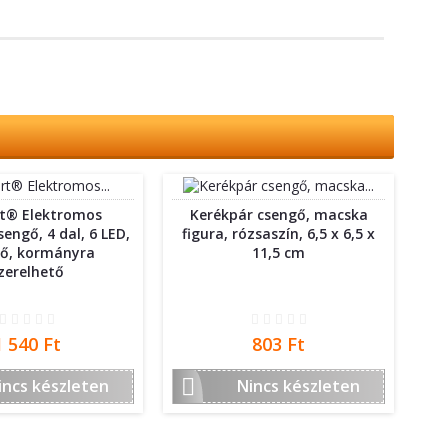
t® Elektromos
Kerékpár csengő, macska
engő, 4 dal, 6 LED,
figura, rózsaszín, 6,5 x 6,5 x
lő, kormányra
11,5 cm
zerelhető
Ár
Ár
1 540 Ft
803 Ft

incs készleten
Nincs készleten