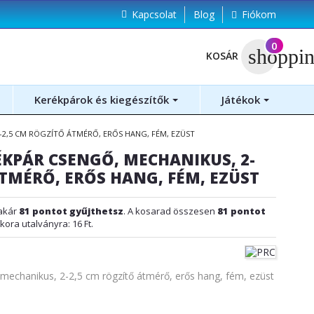
Kapcsolat
Blog
Fiókom
(
0
)
shoppin
KOSÁR
Kerékpárok és kiegészítők
Játékok
-2,5 CM RÖGZÍTŐ ÁTMÉRŐ, ERŐS HANG, FÉM, EZÜST
KPÁR CSENGŐ, MECHANIKUS, 2-
ÁTMÉRŐ, ERŐS HANG, FÉM, EZÜST
akár
81
pontot gyűjthetsz
. A kosarad összesen
81
pontot
kkora utalványra:
16 Ft
.
echanikus, 2-2,5 cm rögzítő átmérő, erős hang, fém, ezüst