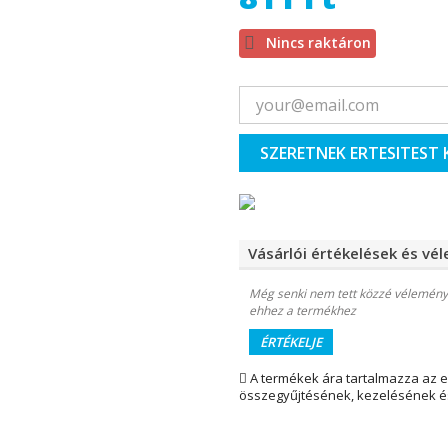

Nincs raktáron
SZERETNEK ERTESITEST 
Vásárlói értékelések és vé
Még senki nem tett közzé vélemény
ehhez a termékhez
ÉRTÉKELJE
A termékek ára tartalmazza az 
összegyűjtésének, kezelésének és