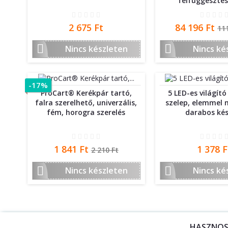
felfüggesztés
Ár
Ár
N
2 675 Ft
84 196 Ft
11
ár


Nincs készleten
Nincs ké
-17%
ProCart® Kerékpár tartó,
5 LED-es világít
falra szerelhető, univerzális,
szelep, elemmel 
fém, horogra szerelés
darabos kés
Ár
Normál
Ár
1 841 Ft
1 378 F
2 210 Ft
ár


Nincs készleten
Nincs ké
HASZNO