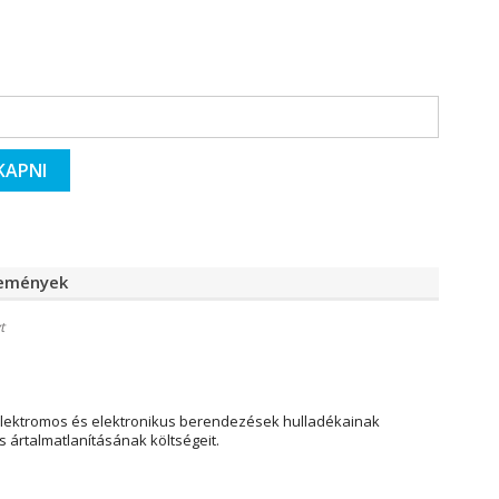
KAPNI
lemények
t
elektromos és elektronikus berendezések hulladékainak
 ártalmatlanításának költségeit.