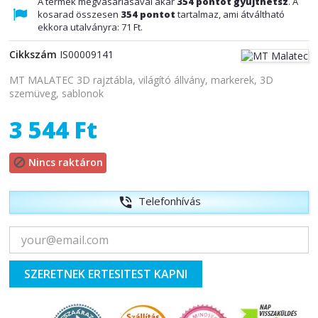
A termék megvásárlásával akár
354
pontot gyűjthetsz
. A
kosarad összesen
354
pontot
tartalmaz, ami átváltható
ekkora utalványra:
71 Ft
.
Cikkszám
IS00009141
MT MALATEC 3D rajztábla, világító állvány, markerek, 3D
szemüveg, sablonok
3 544 Ft
Nincs raktáron

Telefonhívás
phone_in_talk
SZERETNEK ERTESITEST KAPNI