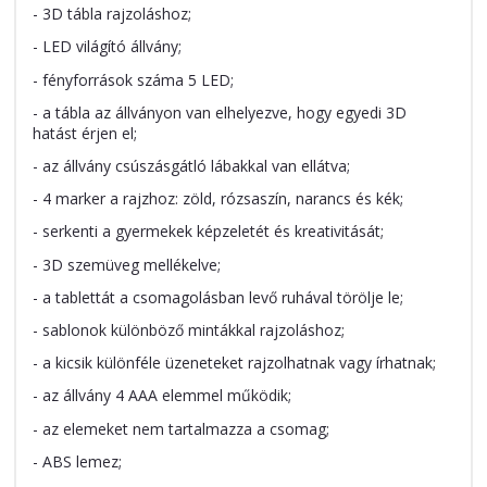
- 3D tábla rajzoláshoz;
- LED világító állvány;
- fényforrások száma 5 LED;
- a tábla az állványon van elhelyezve, hogy egyedi 3D
hatást érjen el;
- az állvány csúszásgátló lábakkal van ellátva;
- 4 marker a rajzhoz: zöld, rózsaszín, narancs és kék;
- serkenti a gyermekek képzeletét és kreativitását;
- 3D szemüveg mellékelve;
- a tablettát a csomagolásban levő ruhával törölje le;
- sablonok különböző mintákkal rajzoláshoz;
- a kicsik különféle üzeneteket rajzolhatnak vagy írhatnak;
- az állvány 4 AAA elemmel működik;
- az elemeket nem tartalmazza a csomag;
- ABS lemez;