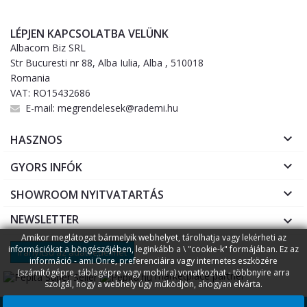
LÉPJEN KAPCSOLATBA VELÜNK
Albacom Biz SRL
Str Bucuresti nr 88, Alba Iulia, Alba , 510018
Romania
VAT: RO15432686
E-mail:
megrendelesek@rademi.hu

HASZNOS

GYORS INFÓK

SHOWROOM NYITVATARTÁS
NEWSLETTER

Amikor meglátogat bármelyik webhelyet, tárolhatja vagy lekérheti az
információkat a böngészőjében, leginkább a \ "cookie-k" formájában. Ez az
Irányítsd az adatvédelmet
információ - ami Önre, preferenciáira vagy internetes eszközére
(számítógépre, táblagépre vagy mobilra) vonatkozhat - többnyire arra
marketplace partner
szolgál, hogy a webhely úgy működjön, ahogyan elvárta.
Copyright © 2026
Rademi.hu
Fogyasztóvédelem
Online
||