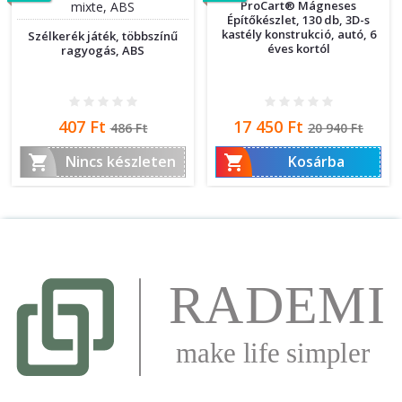
ProCart® Mágneses
Építőkészlet, 130 db, 3D-s
kastély konstrukció, autó, 6
Szélkerék játék, többszínű
éves kortól
ragyogás, ABS
Ár
Normál
Ár
Normál
407 Ft
17 450 Ft
486 Ft
20 940 Ft
ár
ár


Nincs készleten
Kosárba