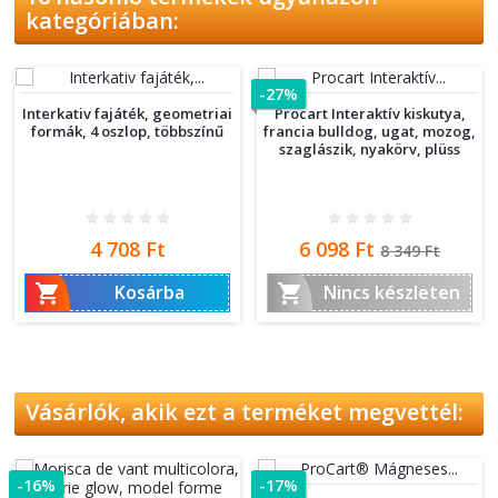
kategóriában:
-27%
Interkativ fajáték, geometriai
Procart Interaktív kiskutya,
formák, 4 oszlop, többszínű
francia bulldog, ugat, mozog,
szaglászik, nyakörv, plüss
Ár
Ár
Normál
4 708 Ft
6 098 Ft
8 349 Ft
ár


Kosárba
Nincs készleten
Vásárlók, akik ezt a terméket megvettél:
-16%
-17%