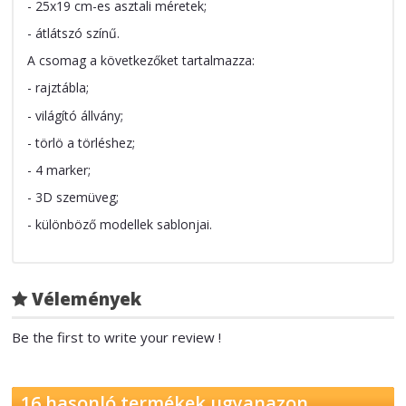
- 25x19 cm-es asztali méretek;
- átlátszó színű.
A csomag a következőket tartalmazza:
- rajztábla;
- világító állvány;
- törlö a törléshez;
- 4 marker;
- 3D szemüveg;
- különböző modellek sablonjai.
Vélemények
Be the first to write your review !
16 hasonló termékek ugyanazon