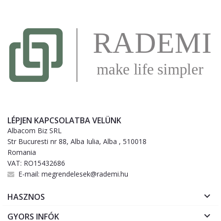
LÉPJEN KAPCSOLATBA VELÜNK
Albacom Biz SRL
Str Bucuresti nr 88, Alba Iulia, Alba , 510018
Romania
VAT: RO15432686
E-mail:
megrendelesek@rademi.hu

HASZNOS

GYORS INFÓK