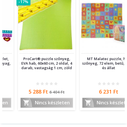
-17%
ProCart® puzzle szőnyeg,
MT Malatec puzzle, hab
EVA hab, 60x60 cm, 2 oldal, 4
szőnyeg, 72 elem, betű, szám
darab, vastagság 1 cm, zöld
és állat
Ár
Normál
Ár
5 288 Ft
6 231 Ft
6 404 Ft
ár


Nincs készleten
Nincs készleten