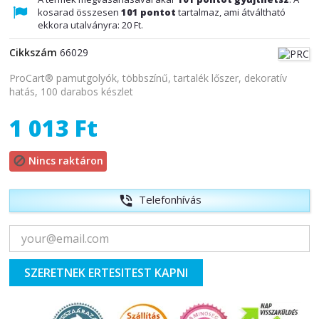
kosarad összesen
101
pontot
tartalmaz, ami átváltható
ekkora utalványra:
20 Ft
.
Cikkszám
66029
ProCart® pamutgolyók, többszínű, tartalék lőszer, dekoratív
hatás, 100 darabos készlet
1 013 Ft
Nincs raktáron

Telefonhívás
phone_in_talk
SZERETNEK ERTESITEST KAPNI