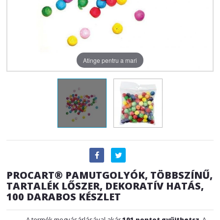
Atinge pentru a mari
PROCART® PAMUTGOLYÓK, TÖBBSZÍNŰ,
TARTALÉK LŐSZER, DEKORATÍV HATÁS,
100 DARABOS KÉSZLET
A termék megvásárlásával akár
101
pontot gyűjthetsz
. A