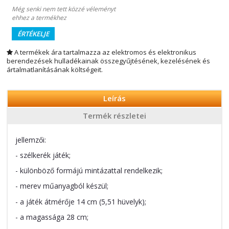
Még senki nem tett közzé véleményt
ehhez a termékhez
ÉRTÉKELJE
A termékek ára tartalmazza az elektromos és elektronikus
berendezések hulladékainak összegyűjtésének, kezelésének és
ártalmatlanításának költségeit.
Leírás
Termék részletei
jellemzői:
- szélkerék játék;
- különböző formájú mintázattal rendelkezik;
- merev műanyagból készül;
- a játék átmérője 14 cm (5,51 hüvelyk);
- a magassága 28 cm;