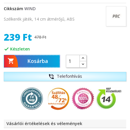
Cikkszám
WIND
Szélkerék játék, 14 cm átmérőjű, ABS
239 Ft
478 Ft
Készleten


Kosárba
Telefonhívás
phone_in_talk
Vásárlói értékelések és vélemények