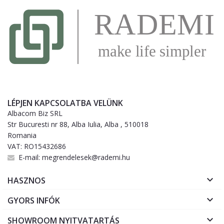
LÉPJEN KAPCSOLATBA VELÜNK
Albacom Biz SRL
Str Bucuresti nr 88, Alba Iulia, Alba , 510018
Romania
VAT: RO15432686
E-mail:
megrendelesek@rademi.hu

HASZNOS

GYORS INFÓK

SHOWROOM NYITVATARTÁS