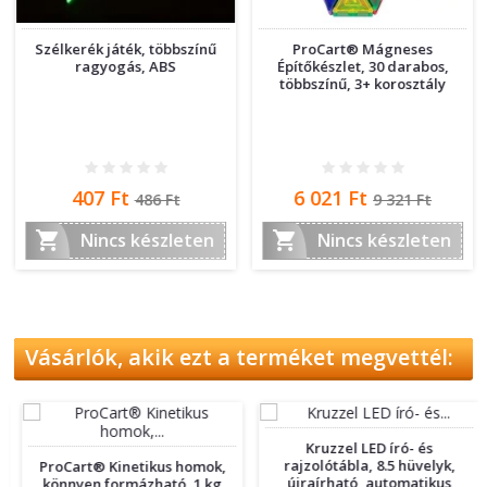
Szélkerék játék, többszínű
ProCart® Mágneses
ragyogás, ABS
Építőkészlet, 30 darabos,
többszínű, 3+ korosztály
Ár
Normál
Ár
Normál
407 Ft
6 021 Ft
486 Ft
9 321 Ft
ár
ár


Nincs készleten
Nincs készleten
Vásárlók, akik ezt a terméket megvettél:
Kruzzel LED író- és
rajzolótábla, 8.5 hüvelyk,
ProCart® Kinetikus homok,
újraírható, automatikus
könnyen formázható, 1 kg