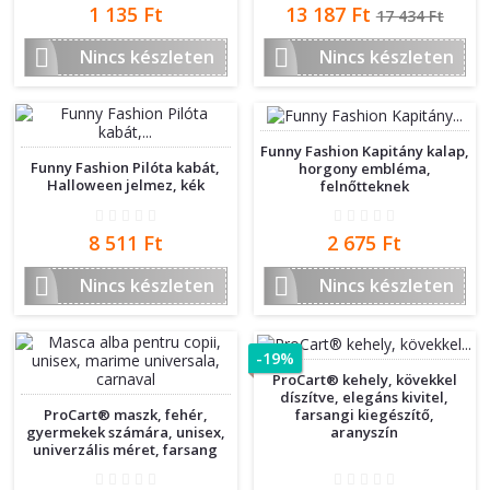
Ár
Ár
Normál
1 135 Ft
13 187 Ft
17 434 Ft
ár


Nincs készleten
Nincs készleten
Funny Fashion Kapitány kalap,
Funny Fashion Pilóta kabát,
horgony embléma,
Halloween jelmez, kék
felnőtteknek
Ár
Ár
8 511 Ft
2 675 Ft


Nincs készleten
Nincs készleten
-19%
ProCart® kehely, kövekkel
díszítve, elegáns kivitel,
farsangi kiegészítő,
ProCart® maszk, fehér,
aranyszín
gyermekek számára, unisex,
univerzális méret, farsang