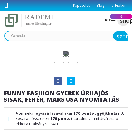

Kapcsolat
Blog
Fiókom
(
0
)
sho
KOSÁR
searc
FUNNY FASHION GYEREK ŰRHAJÓS
SISAK, FEHÉR, MARS USA NYOMTATÁS
A termék megvásárlásával akár
170
pontot gyűjthetsz
. A
kosarad összesen
170
pontot
tartalmaz, ami átváltható
ekkora utalványra:
34 Ft
.