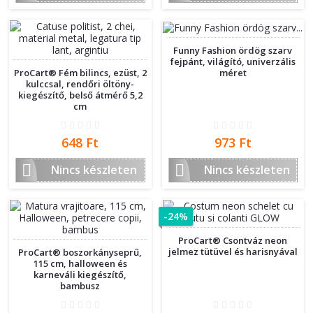
Funny Fashion ördög szarv
fejpánt, világító, univerzális
méret
ProCart® Fém bilincs, ezüst, 2
kulccsal, rendőri öltöny-
kiegészítő, belső átmérő 5,2
cm
Ár
Ár
648 Ft
973 Ft


Nincs készleten
Nincs készleten
-24%
ProCart® Csontváz neon
jelmez tütüvel és harisnyával
ProCart® boszorkányseprű,
115 cm, halloween és
karneváli kiegészítő,
bambusz