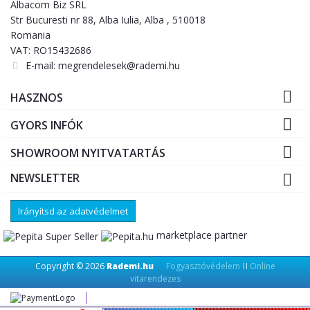
Albacom Biz SRL
Str Bucuresti nr 88, Alba Iulia, Alba , 510018
Romania
VAT: RO15432686
E-mail:
megrendelesek@rademi.hu

HASZNOS

GYORS INFÓK

SHOWROOM NYITVATARTÁS
NEWSLETTER

Irányítsd az adatvédelmet
marketplace partner
Copyright © 2026
Rademi.hu
Fogyasztóvédelem
Online
||
vitarendezes