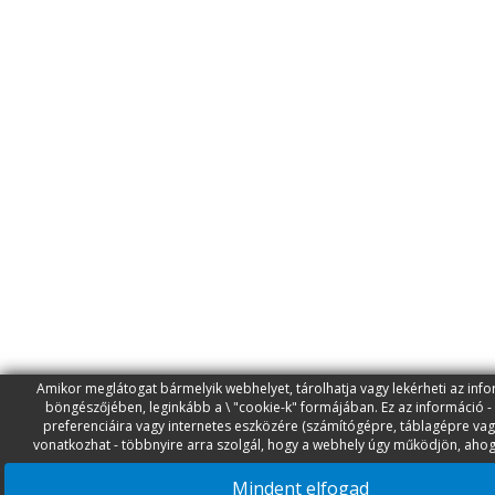
Amikor meglátogat bármelyik webhelyet, tárolhatja vagy lekérheti az inf
böngészőjében, leginkább a \ "cookie-k" formájában. Ez az információ -
preferenciáira vagy internetes eszközére (számítógépre, táblagépre vag
vonatkozhat - többnyire arra szolgál, hogy a webhely úgy működjön, ahog
Mindent elfogad