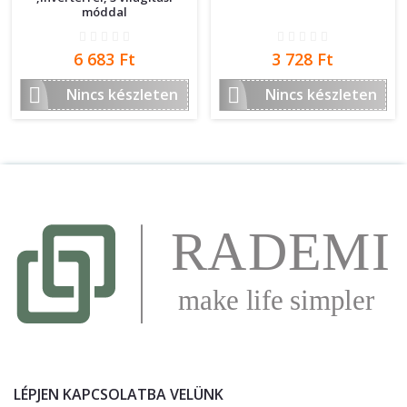
móddal
Ár
Ár
6 683 Ft
3 728 Ft


Nincs készleten
Nincs készleten
LÉPJEN KAPCSOLATBA VELÜNK