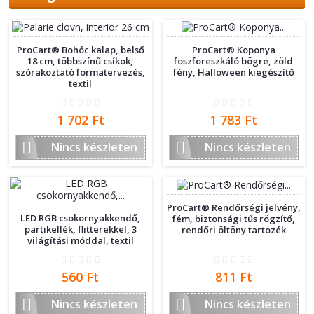
ProCart® Bohóc kalap, belső
ProCart® Koponya
18 cm, többszínű csíkok,
foszforeszkáló bögre, zöld
szórakoztató formatervezés,
fény, Halloween kiegészítő
textil
Ár
Ár
1 702 Ft
1 783 Ft


Nincs készleten
Nincs készleten
ProCart® Rendőrségi jelvény,
LED RGB csokornyakkendő,
fém, biztonsági tűs rögzítő,
partikellék, flitterekkel, 3
rendőri öltöny tartozék
világítási móddal, textil
Ár
Ár
560 Ft
811 Ft


Nincs készleten
Nincs készleten