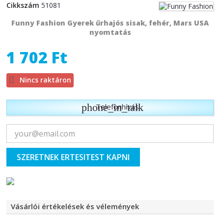
Cikkszám
51081
Funny Fashion Gyerek űrhajós sisak, fehér, Mars USA
nyomtatás
1 702 Ft

Nincs raktáron
phone_in_talk
Telefonhívás
SZERETNEK ERTESITEST KAPNI
Vásárlói értékelések és vélemények