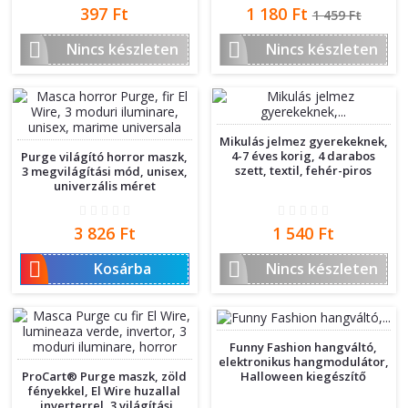
Ár
Ár
Normál
397 Ft
1 180 Ft
1 459 Ft
ár


Nincs készleten
Nincs készleten
Mikulás jelmez gyerekeknek,
4-7 éves korig, 4 darabos
Purge világító horror maszk,
szett, textil, fehér-piros
3 megvilágítási mód, unisex,
univerzális méret
Ár
Ár
3 826 Ft
1 540 Ft


Kosárba
Nincs készleten
Funny Fashion hangváltó,
elektronikus hangmodulátor,
Halloween kiegészítő
ProCart® Purge maszk, zöld
fényekkel, El Wire huzallal
,inverterrel, 3 világítási