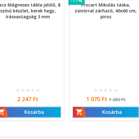
-17%
a jelölő, 8
Procart Mikulás táska,
ProCa
rek hegy,
zsinórral zárható, 40x60 cm,
szivacsbó
g 3 mm
piros
Ár
Normál
t
1 070 Ft
1 283 Ft
ár


rba
Kosárba
N