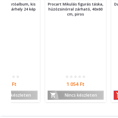
kis
Procart Mikulás figurás táska,
Daco Mágneses tábl
kép
húzózsinórral zárható, 40x60
színű készlet, ke
cm, piros
írásvastagsá
Ár
Ár
1 054 Ft
2 247 F


Nincs készleten
Kosá