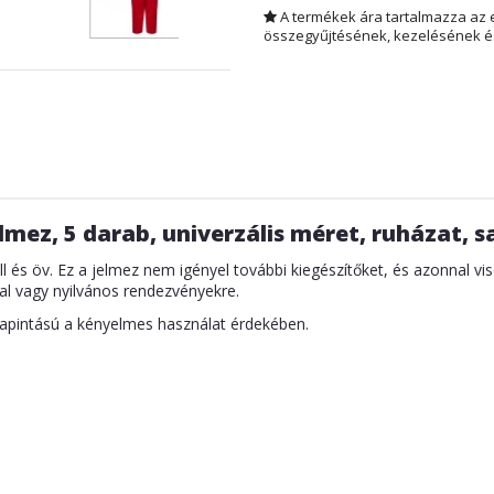
A termékek ára tartalmazza az 
összegyűjtésének, kezelésének és
lmez, 5 darab, univerzális méret, ruházat, sa
l és öv. Ez a jelmez nem igényel további kiegészítőket, és azonnal vise
sal vagy nyilvános rendezvényekre.
tapintású a kényelmes használat érdekében.