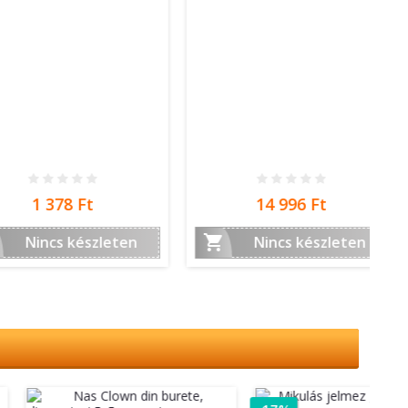
Ár
Ár
1 378 Ft
14 996 Ft

incs készleten
Nincs készleten