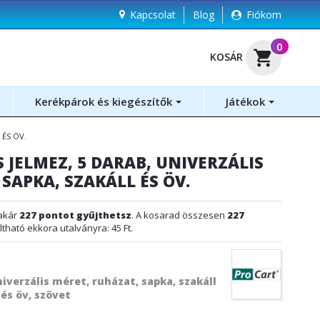
Kapcsolat
Blog
Fiókom
(
0
)
shopping_cart
KOSÁR
Kerékpárok és kiegészítők
Játékok
 ÉS ÖV.
 JELMEZ, 5 DARAB, UNIVERZÁLIS
SAPKA, SZAKÁLL ÉS ÖV.
akár
227
pontot gyűjthetsz
. A kosarad összesen
227
ltható ekkora utalványra:
45 Ft
.
niverzális méret, ruházat, sapka, szakáll
és öv, szövet