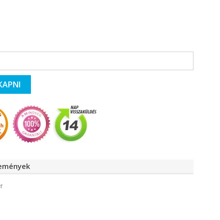
KAPNI
lemények
t