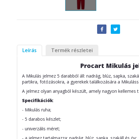
Leírás
Termék részletei
Procart Mikulás je
A Mikulás jelmez 5 darabból áll: nadrág, blúz, sapka, szakál
partikra, fotózásokra, a gyerekek találkozására a Mikulás
A jelmez olyan anyagból készült, amely nagyon kellemes 
Specifikációk
:
- Mikulás ruha;
- 5 darabos készlet;
- univerzális méret;
- a jelmez tartalmazza: nadrág, blúz, sapka, szakáll és öv;