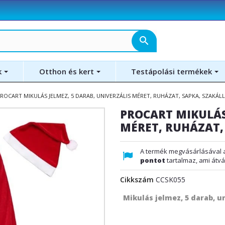
search
k
Otthon és kert
Testápolási termékek
ROCART MIKULÁS JELMEZ, 5 DARAB, UNIVERZÁLIS MÉRET, RUHÁZAT, SAPKA, SZAKÁLL
PROCART MIKULÁS
MÉRET, RUHÁZAT, 
A termék megvásárlásával 
pontot
tartalmaz, ami átvá
Cikkszám
CCSK055
Mikulás jelmez, 5 darab, u