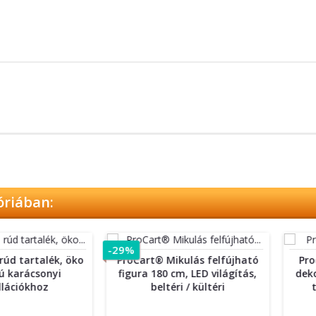
óriában:
-29%
talék, öko
ProCart® Mikulás felfújható
Procart J
csonyi
figura 180 cm, LED világítás,
dekoratív 
khoz
beltéri / kültéri
textil,