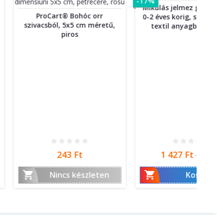
-17%
Mikulás jelmez gyerekeknek,
Pr
rt® Bohóc orr
0-2 éves korig, szintetikus és
hó
l, 5x5 cm méretű,
textil anyagból készült.
piros
Ár
Ár
Normál
243 Ft
1 427 Ft
1 712 Ft
ár

incs készleten
Kosárba