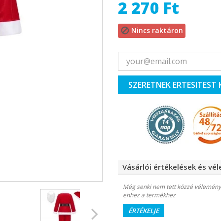
2 270 Ft
Nincs raktáron

SZERETNEK ERTESITEST 
Vásárlói értékelések és vé
Még senki nem tett közzé vélemény
ehhez a termékhez
ÉRTÉKELJE