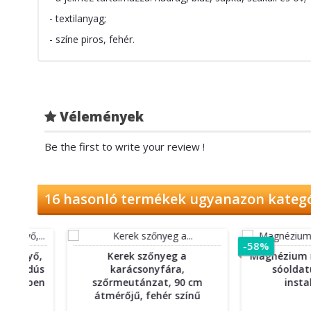
- textilanyag;
- színe piros, fehér.
Vélemények
Be the first to write your review !
16 hasonló termékek ugyanazon kateg
-58%
yő,
Kerek szőnyeg a
Magnézium rúd tar
dús
karácsonyfára,
sóoldatú kará
ében
szőrmeutánzat, 90 cm
installáció
átmérőjű, fehér színű