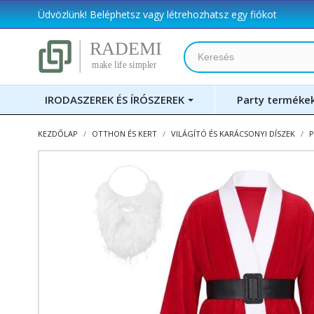
Üdvözlünk!
Beléphetsz
vagy
létrehozhatsz egy fiókot
IRODASZEREK ÉS ÍRÓSZEREK
Party terméke
KEZDŐLAP
OTTHON ÉS KERT
VILÁGÍTÓ ÉS KARÁCSONYI DÍSZEK
P