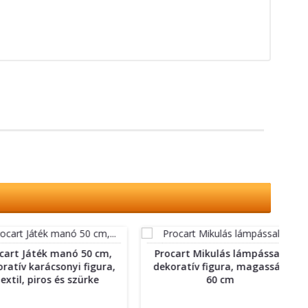
áték manó 50 cm,
Procart Mikulás lámpással,
karácsonyi figura,
dekoratív figura, magasság
d
 piros és szürke
60 cm
feh