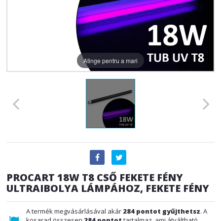
Atinge pentru a mari
PROCART 18W T8 CSŐ FEKETE FÉNY
ULTRAIBOLYA LÁMPÁHOZ, FEKETE FÉNY
A termék megvásárlásával akár
284
pontot gyűjthetsz
. A
kosarad összesen
284
pontot
tartalmaz, ami átváltható