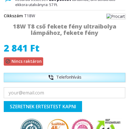
ekkora utalványra:
57 Ft
.
Cikkszám
T18W
18W T8 cső fekete fény ultraibolya
lámpához, fekete fény
2 841 Ft
Nincs raktáron

Telefonhívás
phone_in_talk
SZERETNEK ERTESITEST KAPNI