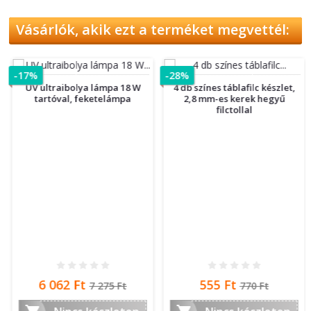
Vásárlók, akik ezt a terméket megvettél:
-17%
-28%
UV ultraibolya lámpa 18 W
4 db színes táblafilc készlet,
tartóval, feketelámpa
2,8 mm-es kerek hegyű
filctollal
Ár
Normál
Ár
Normál
6 062 Ft
555 Ft
7 275 Ft
770 Ft
ár
ár