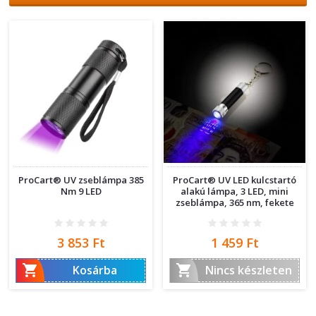
ProCart® UV zseblámpa 385
ProCart® UV LED kulcstartó
Nm 9 LED
alakú lámpa, 3 LED, mini
zseblámpa, 365 nm, fekete
Ár
Ár
3 853 Ft
1 459 Ft


Kosárba
Nincs készleten