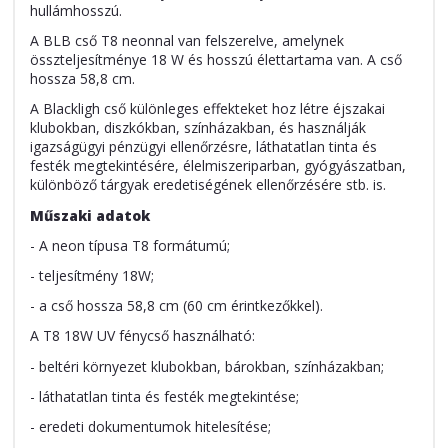
hullámhosszú.
A BLB cső T8 neonnal van felszerelve, amelynek
összteljesítménye 18 W és hosszú élettartama van. A cső
hossza 58,8 cm.
A Blackligh cső különleges effekteket hoz létre éjszakai
klubokban, diszkókban, színházakban, és használják
igazságügyi pénzügyi ellenőrzésre, láthatatlan tinta és
festék megtekintésére, élelmiszeriparban, gyógyászatban,
különböző tárgyak eredetiségének ellenőrzésére stb. is.
Műszaki adatok
- A neon típusa T8 formátumú;
- teljesítmény 18W;
- a cső hossza 58,8 cm (60 cm érintkezőkkel).
A T8 18W UV fénycső használható:
- beltéri környezet klubokban, bárokban, színházakban;
- láthatatlan tinta és festék megtekintése;
- eredeti dokumentumok hitelesítése;