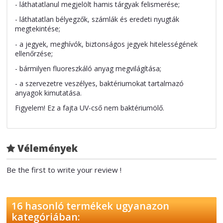
- láthatatlanul megjelölt hamis tárgyak felismerése;
- láthatatlan bélyegzők, számlák és eredeti nyugták
megtekintése;
- a jegyek, meghívók, biztonságos jegyek hitelességének
ellenőrzése;
- bármilyen fluoreszkáló anyag megvilágítása;
- a szervezetre veszélyes, baktériumokat tartalmazó
anyagok kimutatása.
Figyelem! Ez a fajta UV-cső nem baktériumölő.
Vélemények
Be the first to write your review !
16 hasonló termékek ugyanazon
kategóriában: