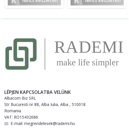


Nincs készleten
Nincs készleten
LÉPJEN KAPCSOLATBA VELÜNK
Albacom Biz SRL
Str Bucuresti nr 88, Alba Iulia, Alba , 510018
Romania
VAT: RO15432686
E-mail:
megrendelesek@rademi.hu