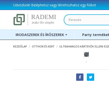
Üdvözlünk!
Beléphetsz
vagy
létrehozhatsz egy fiókot
IRODASZEREK ÉS ÍRÓSZEREK
Party terméke
KEZDŐLAP
OTTHON ÉS KERT
ULTRAHANGOS KÁRTEVŐK ELLENI ESZ