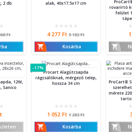
ProCart®
, 2 db
alak, 40x17.5x17 cm
rovarirtó 
felület 
tápe
ormál
Ár
Normál
Á
4 277 Ft
1
368 Ft
5 182 Ft
ár


rba
Kosárba
N
-17%
Procart Alagútcsapda
rágcsálóknak, mérgező telep,
sapda, 12W,
ProCart® S
hossza 34 cm
, Sanico
szerelhe
mérete 220 
tarto
Ár
Normál
t
1 052 Ft
1 263 Ft
ár


szleten
Kosárba
N