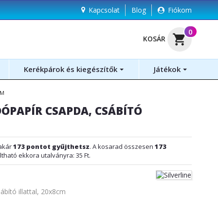
Kapcsolat
Blog
Fiókom
(
0
)
shopping_cart
KOSÁR
Kerékpárok és kiegészítők
Játékok
CM
DÓPAPÍR CSAPDA, CSÁBÍTÓ
M
akár
173
pontot gyűjthetsz
. A kosarad összesen
173
ltható ekkora utalványra:
35 Ft
.
ábító illattal, 20x8cm