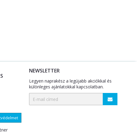
NEWSLETTER
S
Legyen naprakész a legújabb akciókkal és
különleges ajánlatokkal kapcsolatban.
atvédelmet
tner