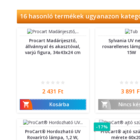
16 hasonló termékek ugyanazon kateg
Procart Madárijesztő,
Sylvania UV n
állvánnyal és akasztóval,
rovarellenes lám
varjú figura, 34x43x24 cm
15W
Ár
Ár
2 431 Ft
3 891 F


Kosárba
Nincs ké
-17%
ProCart® Hordozható UV
ProCart® ajtó sz
Rovarírtó lámpa, 1,2 W,
mérete 60x2