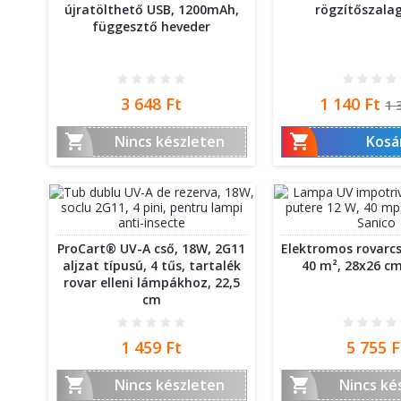
újratölthető USB, 1200mAh,
rögzítőszalag
függesztő heveder
Ár
Ár
N
3 648 Ft
1 140 Ft
1 
ár


Nincs készleten
Kosá
ProCart® UV-A cső, 18W, 2G11
Elektromos rovarc
aljzat típusú, 4 tűs, tartalék
40 m², 28x26 cm
rovar elleni lámpákhoz, 22,5
cm
Ár
Ár
1 459 Ft
5 755 F


Nincs készleten
Nincs ké