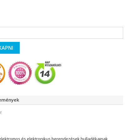
KAPNI
lemények
t
elektromos és elektronikus berendezések hulladékainak