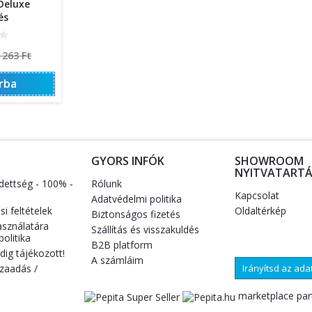
Deluxe
és
ormál
 263 Ft
r
rba
S
GYORS INFÓK
SHOWROOM
NYITVATARTÁ
dettség - 100% -
Rólunk
Kapcsolat
Adatvédelmi politika
i feltételek
Oldaltérkép
Biztonságos fizetés
asználatára
Szállítás és visszakuldés
olitika
B2B platform
ig tájékozott!
A számláim
zaadás /
Irányítsd az ad
marketplace par