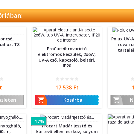
óriában:
eoncső,
Polux UV-A
pahoz, T8
rovarr
ProCart® rovarirtó
tartalé
elektromos készülék, 2x6W,
UV-A cső, kapcsoló, beltéri,
IP20
Ár
t
17 538 Ft


szleten
Kosárba
N
-17%
únyogháló,
Procart Madárijesztő és
00cm,
kártevő elleni eszköz, sólyom