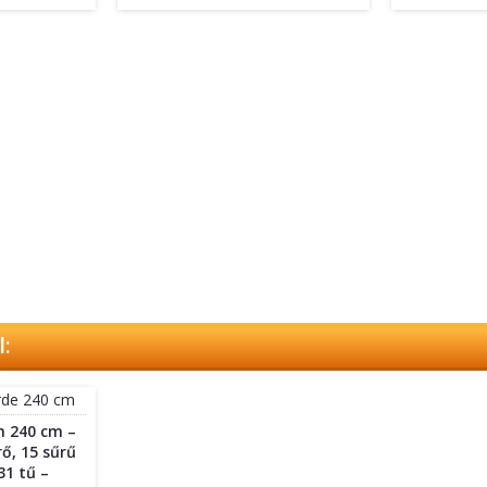
:
 240 cm –
ő, 15 sűrű
31 tű –