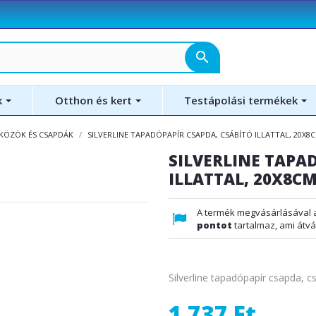
search
k
Otthon és kert
Testápolási termékek
KÖZÖK ÉS CSAPDÁK
SILVERLINE TAPADÓPAPÍR CSAPDA, CSÁBÍTÓ ILLATTAL, 20X8
SILVERLINE TAPA
ILLATTAL, 20X8C
A termék megvásárlásával 
pontot
tartalmaz, ami átvá
Silverline tapadópapír csapda, cs
1 737 Ft