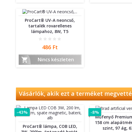
ProCart® UV-A neoncső,
tartalék rovarellenes
lámpahoz, 8W, T5
Ár
486 Ft

Nincs készleten
Vásárlók, akik ezt a terméket megvettél
-43%
-8%
Műfenyő Premium
158 cm alapátmér
ProCart® lámpa, COB LED,
szint, 97 ág, 6
3W, 200lm, öntapadó betét,