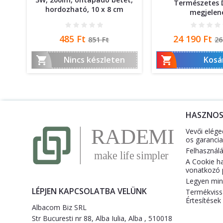
Természetes 
hordozható, 10 x 8 cm
megjelen
Ár
Normál
Ár
N
485 Ft
24 190 Ft
851 Ft
26
ár
á


Nincs készleten
Kosá
HASZNO
Vevői elége
os garancia
Felhasználás
A Cookie h
vonatkozó p
Legyen mind
LÉPJEN KAPCSOLATBA VELÜNK
Termékviss
Értesítések
Albacom Biz SRL
Str Bucuresti nr 88, Alba Iulia, Alba , 510018