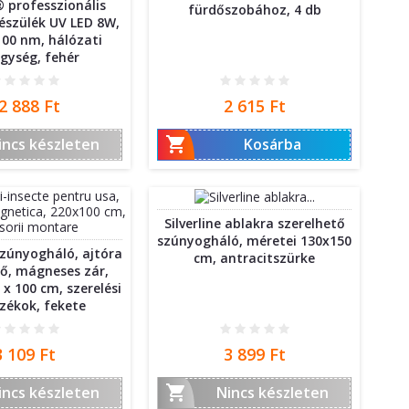
 professzionális
fürdőszobához, 4 db
készülék UV LED 8W,
100 nm, hálózati
gység, fehér
r
Ár
2 888 Ft
2 615 Ft

incs készleten
Kosárba
Silverline ablakra szerelhető
szúnyogháló, méretei 130x150
zúnyogháló, ajtóra
cm, antracitszürke
tő, mágneses zár,
x 100 cm, szerelési
zékok, fekete
Ár
Ár
3 109 Ft
3 899 Ft

incs készleten
Nincs készleten