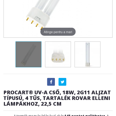
Atinge pentru a mari
PROCART® UV-A CSŐ, 18W, 2G11 ALJZAT
TÍPUSÚ, 4 TŰS, TARTALÉK ROVAR ELLENI
LÁMPÁKHOZ, 22,5 CM
A termék megvásárlásával akár
145
pontot gyűjthetsz
. A