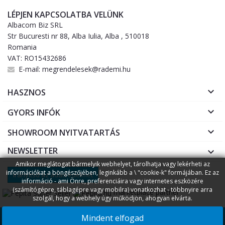
LÉPJEN KAPCSOLATBA VELÜNK
Albacom Biz SRL
Str Bucuresti nr 88, Alba Iulia, Alba , 510018
Romania
VAT: RO15432686
E-mail:
megrendelesek@rademi.hu

HASZNOS

GYORS INFÓK

SHOWROOM NYITVATARTÁS
NEWSLETTER

Amikor meglátogat bármelyik webhelyet, tárolhatja vagy lekérheti az
információkat a böngészőjében, leginkább a \ "cookie-k" formájában. Ez az
Irányítsd az adatvédelmet
információ - ami Önre, preferenciáira vagy internetes eszközére
(számítógépre, táblagépre vagy mobilra) vonatkozhat - többnyire arra
marketplace partner
szolgál, hogy a webhely úgy működjön, ahogyan elvárta.
Copyright © 2026
Rademi.hu
Fogyasztóvédelem
Online
||
Mindent elfogad
vitarendezes