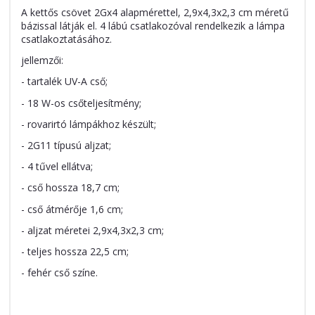
A kettős csövet 2Gx4 alapmérettel, 2,9x4,3x2,3 cm méretű
bázissal látják el. 4 lábú csatlakozóval rendelkezik a lámpa
csatlakoztatásához.
jellemzői:
- tartalék UV-A cső;
- 18 W-os csőteljesítmény;
- rovarirtó lámpákhoz készült;
- 2G11 típusú aljzat;
- 4 tűvel ellátva;
- cső hossza 18,7 cm;
- cső átmérője 1,6 cm;
- aljzat méretei 2,9x4,3x2,3 cm;
- teljes hossza 22,5 cm;
- fehér cső színe.