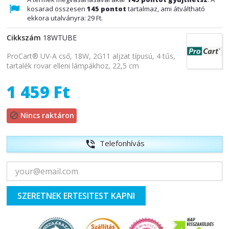
kosarad összesen
145
pontot
tartalmaz, ami átváltható
ekkora utalványra:
29 Ft
.
Cikkszám
18WTUBE
ProCart® UV-A cső, 18W, 2G11 aljzat típusú, 4 tűs,
tartalék rovar elleni lámpákhoz, 22,5 cm
1 459 Ft
Nincs raktáron

Telefonhívás
phone_in_talk
SZERETNEK ERTESITEST KAPNI