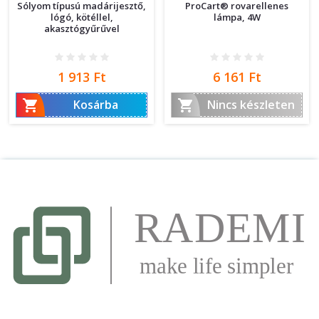
Sólyom típusú madárijesztő,
ProCart® rovarellenes
lógó, kötéllel,
lámpa, 4W
akasztógyűrűvel
Ár
Ár
1 913 Ft
6 161 Ft


Kosárba
Nincs készleten