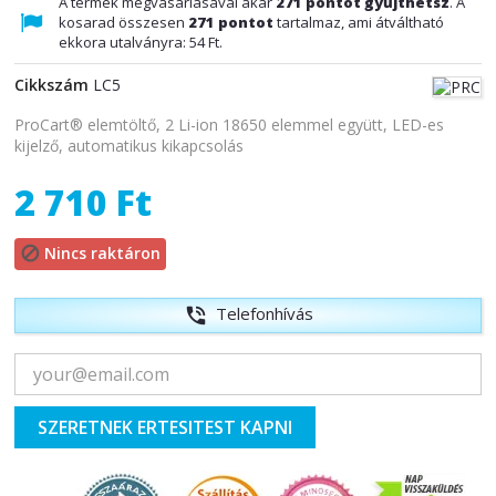
A termék megvásárlásával akár
271
pontot gyűjthetsz
. A
kosarad összesen
271
pontot
tartalmaz, ami átváltható
ekkora utalványra:
54 Ft
.
Cikkszám
LC5
ProCart® elemtöltő, 2 Li-ion 18650 elemmel együtt, LED-es
kijelző, automatikus kikapcsolás
2 710 Ft
Nincs raktáron

Telefonhívás
phone_in_talk
SZERETNEK ERTESITEST KAPNI