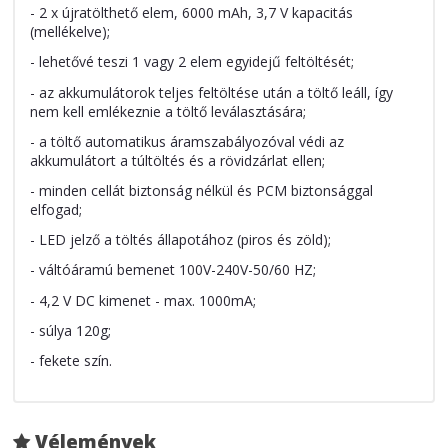
- 2 x újratölthető elem, 6000 mAh, 3,7 V kapacitás
(mellékelve);
- lehetővé teszi 1 vagy 2 elem egyidejű feltöltését;
- az akkumulátorok teljes feltöltése után a töltő leáll, így
nem kell emlékeznie a töltő leválasztására;
- a töltő automatikus áramszabályozóval védi az
akkumulátort a túltöltés és a rövidzárlat ellen;
- minden cellát biztonság nélkül és PCM biztonsággal
elfogad;
- LED jelző a töltés állapotához (piros és zöld);
- váltóáramú bemenet 100V-240V-50/60 HZ;
- 4,2 V DC kimenet - max. 1000mA;
- súlya 120g;
- fekete szín.
Vélemények