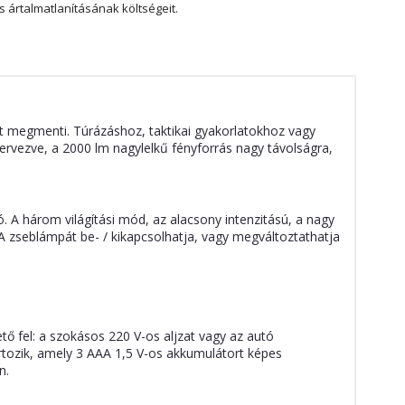
 ártalmatlanításának költségeit.
t megmenti. Túrázáshoz, taktikai gyakorlatokhoz vagy
ervezve, a 2000 lm nagylelkű fényforrás nagy távolságra,
ó. A három világítási mód, az alacsony intenzitású, a nagy
 A zseblámpát be- / kikapcsolhatja, vagy megváltoztathatja
tő fel: a szokásos 220 V-os aljzat vagy az autó
rtozik, amely 3 AAA 1,5 V-os akkumulátort képes
n.