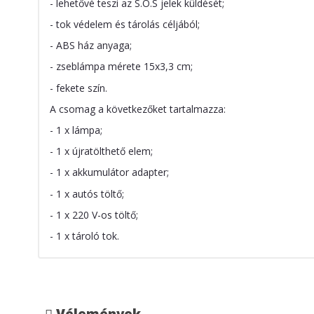
- lehetővé teszi az S.O.S jelek küldését;
- tok védelem és tárolás céljából;
- ABS ház anyaga;
- zseblámpa mérete 15x3,3 cm;
- fekete szín.
A csomag a következőket tartalmazza:
- 1 x lámpa;
- 1 x újratölthető elem;
- 1 x akkumulátor adapter;
- 1 x autós töltő;
- 1 x 220 V-os töltő;
- 1 x tároló tok.
Vélemények