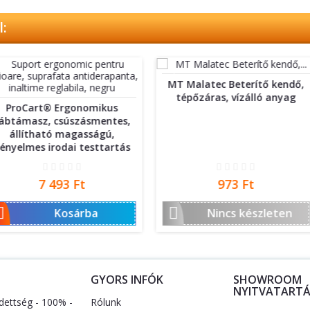
:
MT Malatec Beterítő kendő,
PROCART
tépőzáras, vízálló anyag
gótikus st
nomikus
ív, 
ásmentes,
asságú,
testtartás
Ár
t
973 Ft


rba
Nincs készleten
N
S
GYORS INFÓK
SHOWROOM
NYITVATARTÁ
dettség - 100% -
Rólunk