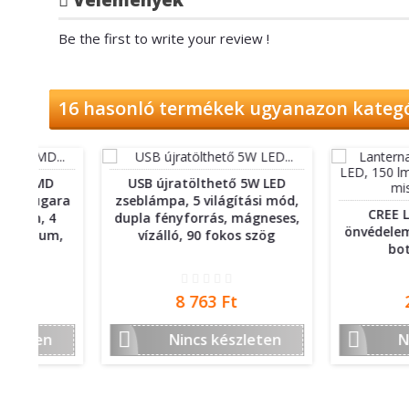
Be the first to write your review !
16 hasonló termékek ugyanazon kateg
D
USB újratölthető 5W LED
ara
zseblámpa, 5 világítási mód,
CREE LED zseb
4
dupla fényforrás, mágneses,
önvédelem, 3 vilá
m,
vízálló, 90 fokos szög
bot alakú,
Ár
Ár
8 763 Ft
2 513 F


Nincs készleten
Nincs ké