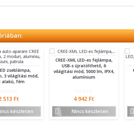
óriában:
CREE-XML LED-es fejlámpa,
USB-s újratölthető, 6
lámpa,
CREE LE
világítási mód, 5000 lm, IPX4,
gítási mód,
zoom, 3
alumínium
 fém
áll
Ár
t
4 942 Ft


szleten
Nincs készleten
N