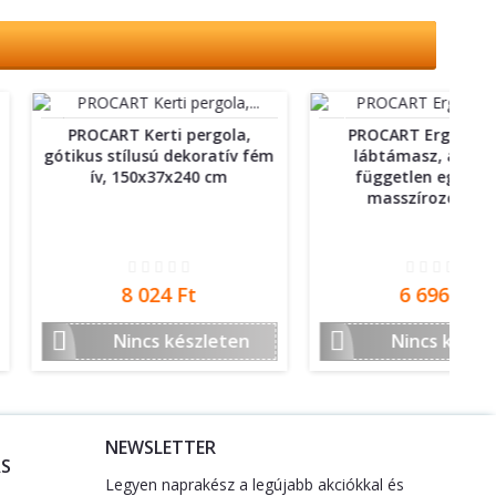
 Kerti pergola,
PROCART Ergonomikus
Ko
ílusú dekoratív fém
lábtámasz, állítható,
150x37x240 cm
független egyensúly,
masszírozó görgő
Ár
Ár
8 024 Ft
6 696 Ft


incs készleten
Nincs készleten
NEWSLETTER
S
Legyen naprakész a legújabb akciókkal és