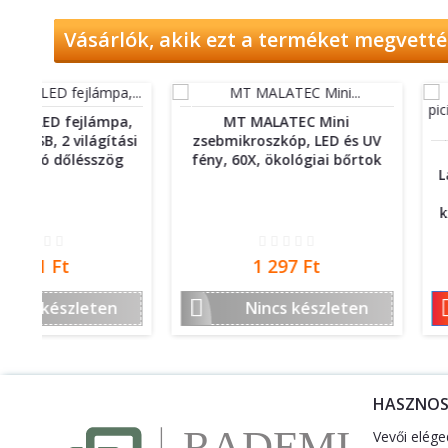
Vásárlók, akik ezt a terméket megvettél
a,
MT MALATEC Mini
ási
zsebmikroszkóp, LED és UV
ProCart® Ergo
g
fény, 60X, ökológiai bőrtok
Lábtámasz, csúsz
állítható mag
kényelmes irodai 
Ár
Ár
1 297 Ft
7 493 F


Nincs készleten
Kosá
HASZNO
Vevői elége