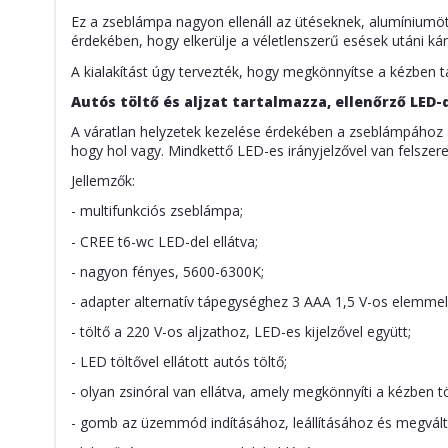
Ez a zseblámpa nagyon ellenáll az ütéseknek, alumíniumöt
érdekében, hogy elkerülje a véletlenszerű esések utáni ká
A kialakítást úgy tervezték, hogy megkönnyítse a kézben t
Autós töltő és aljzat tartalmazza, ellenőrző LED-
A váratlan helyzetek kezelése érdekében a zseblámpához aut
hogy hol vagy. Mindkettő LED-es irányjelzővel van felszerel
Jellemzők:
- multifunkciós zseblámpa;
- CREE t6-wc LED-del ellátva;
- nagyon fényes, 5600-6300K;
- adapter alternatív tápegységhez 3 AAA 1,5 V-os elemmel
- töltő a 220 V-os aljzathoz, LED-es kijelzővel együtt;
- LED töltővel ellátott autós töltő;
- olyan zsinóral van ellátva, amely megkönnyíti a kézben tör
- gomb az üzemmód indításához, leállításához és megvál