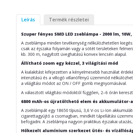
Leírás
Termék részletei
Szuper fényes SMD LED zseblámpa - 2000 lm, 10W,
A zseblámpa minden tevékenység nélkülözhetetlen kiegész
csak az éjszaka folyamán vagy a sötét területeken felmer
kb. 300 m, nagyított üveghatású konvex lencsén alapul.
Állítható zoom egy kézzel, 3 világítási mód
A kialakítást kifejezetten a kényelmesebb használat érdeké
intenzitású és a villogó villanófényű üzemmód nélkülözhete
a világítási módot az ON / OFF gomb megnyomásával.
A választott világítási módoktól függően, 2–6 órán keresz
6800 mAh-os újratölthető elem és akkumulátor-
A zseblámpát egy 18650 típusú, 3,6 V-os Li-Ion akkumuláto
cigarettagyújtó a csomagban, mindkét tápellátási üzemmód
befogadni. A zseblámpa nagyon praktikus éjszakai utazás,
Hőkezelt alumínium szerkezet ütés- és vízállósá