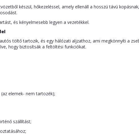
vözetből készül, hőkezeléssel, amely ellenáll a hosszú távú kopásnak
rosodást.
artást, és kényelmesebb legyen a vezetékkel.
del
ós töltő tartozik, és egy hálózati aljzathoz, ami megkönnyíti a zsebl
ve, hogy biztosítsák a feltöltési funkciókat.
 (az elemek- nem tartozék);
ténő szállítást;
toztatásához;