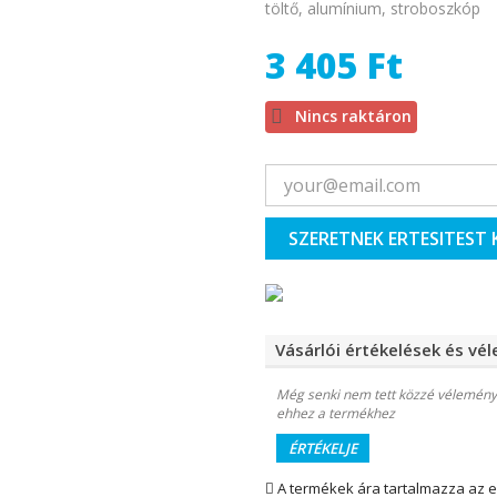
töltő, alumínium, stroboszkóp
3 405 Ft

Nincs raktáron
SZERETNEK ERTESITEST 
Vásárlói értékelések és vé
Még senki nem tett közzé vélemény
ehhez a termékhez
ÉRTÉKELJE
A termékek ára tartalmazza az 