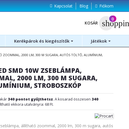
Kapcsolat
Blog
Fiókom
(
0
)
shoppin
KOSÁR
Kerékpárok és kiegészítők
Játékok
Ó ZOOMMAL, 2000 LM, 300 M SUGARA, AUTÓS TÖLTŐ, ALUMÍNIUM,
ED SMD 10W ZSEBLÁMPA,
AL, 2000 LM, 300 M SUGARA,
LUMÍNIUM, STROBOSZKÓP
akár
340
pontot gyűjthetsz
. A kosarad összesen
340
ltható ekkora utalványra:
68 Ft
.
blámpa, állítható zoommal, 2000 lm, 300 m sugara, autós