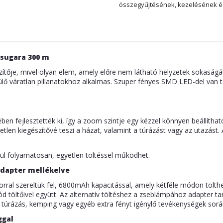
összegyűjtésének, kezelésének és
 sugara 300 m
ítője, mivel olyan elem, amely előre nem látható helyzetek sokaságá
ülő váratlan pillanatokhoz alkalmas. Szuper fényes SMD LED-del van t
ben fejlesztették ki, így a zoom szintje egy kézzel könnyen beállíthat
tlen kiegészítővé teszi a házat, valamint a túrázást vagy az utazást.
tül folyamatosan, egyetlen töltéssel működhet.
adapter mellékelve
rral szereltük fel, 6800mAh kapacitással, amely kétféle módon tölthe
 töltőivel együtt. Az alternatív töltéshez a zseblámpához adapter ta
 túrázás, kemping vagy egyéb extra fényt igénylő tevékenységek sorá
ggal