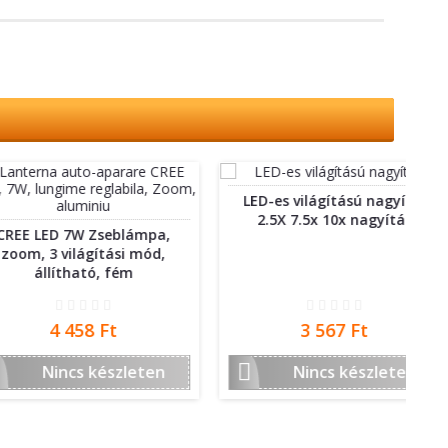
LED-es világítású nagyító,
2.5X 7.5x 10x nagyítás
D 7W Zseblámpa,
L
 világítási mód,
lm
ítható, fém
Ár
Ár
4 458 Ft
3 567 Ft


incs készleten
Nincs készleten