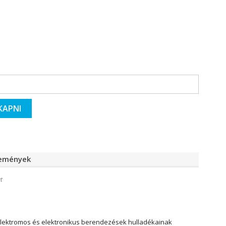
KAPNI
lemények
t
elektromos és elektronikus berendezések hulladékainak