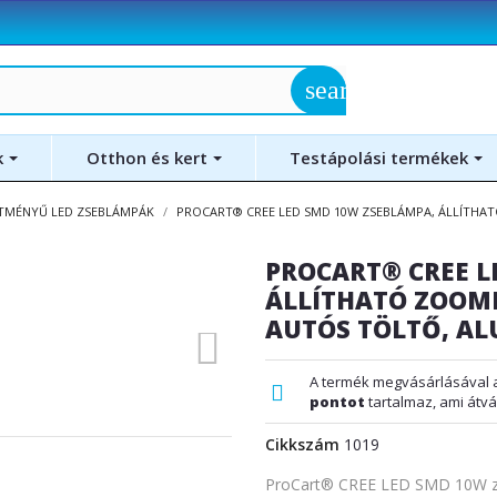
search
k
Otthon és kert
Testápolási termékek
ÍTMÉNYŰ LED ZSEBLÁMPÁK
PROCART® CREE LED SMD 10W ZSEBLÁMPA, ÁLLÍTHAT
PROCART® CREE L
ÁLLÍTHATÓ ZOOMM
AUTÓS TÖLTŐ, A
A termék megvásárlásával 
pontot
tartalmaz, ami átvá
Cikkszám
1019
ProCart® CREE LED SMD 10W zse