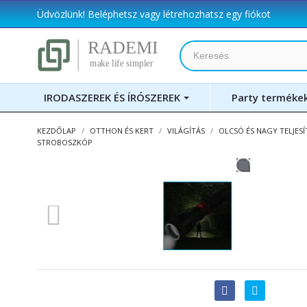
Üdvözlünk!
Beléphetsz
vagy
létrehozhatsz egy fiókot
IRODASZEREK ÉS ÍRÓSZEREK
Party terméke
KEZDŐLAP
OTTHON ÉS KERT
VILÁGÍTÁS
OLCSÓ ÉS NAGY TELJES
STROBOSZKÓP