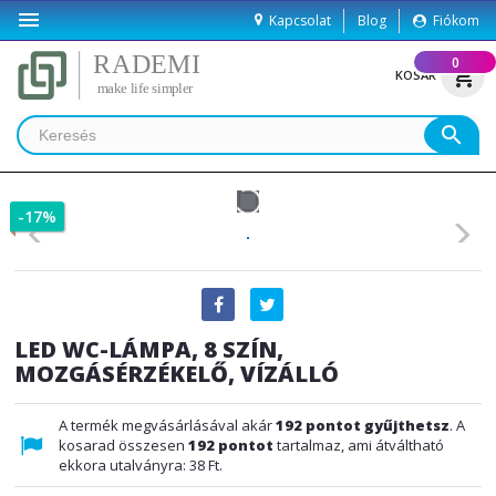

Kapcsolat
Blog
Fiókom
(
0
)
shopping_cart
KOSÁR
search
-17%
LED WC-LÁMPA, 8 SZÍN,
MOZGÁSÉRZÉKELŐ, VÍZÁLLÓ
A termék megvásárlásával akár
192
pontot gyűjthetsz
. A
kosarad összesen
192
pontot
tartalmaz, ami átváltható
ekkora utalványra:
38 Ft
.