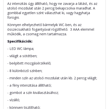
Az intenzitás úgy állítható, hogy ne zavarja a látást, és az
utolsó mozdulat után 2 percig bekapcsolva maradhat. A
gombbal egyetlen színt választhat ki, vagy hagyhatja
forogni.
Könnyen elhelyezhető bármelyik WC-ben, és az
összecsukható fogantyúval rögzíthető. 3 AAA elemmel
működik, a csomag nem tartalmazza.
Specifikációk:
- LED WC-lámpa;
- világít a sötétben;
- beépített mozgásérzékelő;
- 8 különböző színben;
- minden szín az utolsó mozdulat után kb. 2 percig világít;
- a fény intenzitása állítható;
- gombot a szín kiválasztásához;
- vízálló;
- könnyen tisztítható;