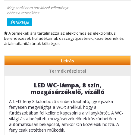
Még senki nem tett közzé véleményt
ehhez a termékhez
ÉRTÉKELJE
A termékek ára tartalmazza az elektromos és elektronikus
berendezések hulladékainak összegyűjtésének, kezelésének és
ártalmatlanításának költségeit.
Leírás
Termék részletei
LED WC-lámpa, 8 szín,
mozgásérzékelő, vízálló
A LED-fény 8 különböző színben kapható, így éjszaka
fényesen megvilágítja a WC-t anélkül, hogy a
fürdőszobában fel kellene kapcsolnia a villanykörtét. A WC-
világítás a beépített mozgásérzékelőnek köszönhetően
automatikusan bekapcsol, amikor Ön közeledik hozzá. A
fény csak sötétben működik.