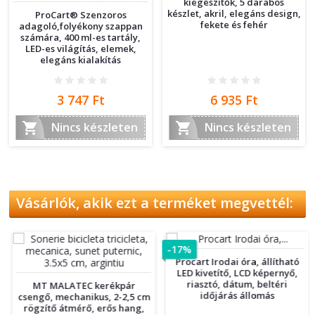
kiegészítők, 5 darabos
készlet, akril, elegáns design,
ProCart® Szenzoros
fekete és fehér
adagoló,folyékony szappan
számára, 400 ml-es tartály,
LED-es világítás, elemek,
elegáns kialakítás
Ár
Ár
3 747 Ft
6 935 Ft


Nincs készleten
Nincs készleten
Vásárlók, akik ezt a terméket megvettél:
-17%
Procart Irodai óra, állítható
LED kivetítő, LCD képernyő,
riasztó, dátum, beltéri
MT MALATEC kerékpár
időjárás állomás
csengő, mechanikus, 2-2,5 cm
rögzítő átmérő, erős hang,