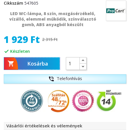
Cikkszám
547605
LED WC-lámpa, 8 szín, mozgásérzékelő,
vízálló, elemmel működik, színválasztó
gomb, ABS anyagból készült
1 929 Ft
2 315 Ft
Készleten


Kosárba
Telefonhívás
phone_in_talk
Vásárlói értékelések és vélemények