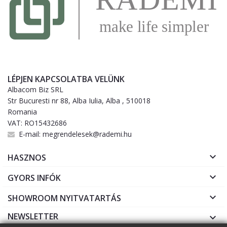
LÉPJEN KAPCSOLATBA VELÜNK
Albacom Biz SRL
Str Bucuresti nr 88, Alba Iulia, Alba , 510018
Romania
VAT: RO15432686
E-mail:
megrendelesek@rademi.hu

HASZNOS

GYORS INFÓK

SHOWROOM NYITVATARTÁS
NEWSLETTER
