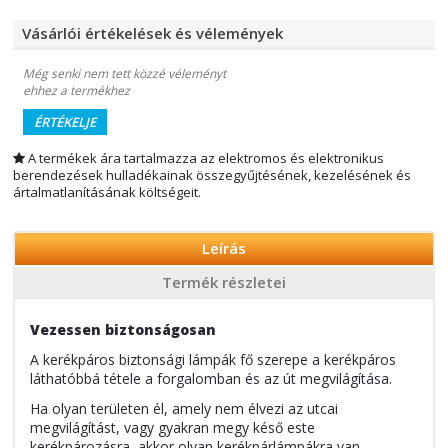
Vásárlói értékelések és vélemények
Még senki nem tett közzé véleményt
ehhez a termékhez
ÉRTÉKELJE
A termékek ára tartalmazza az elektromos és elektronikus
berendezések hulladékainak összegyűjtésének, kezelésének és
ártalmatlanításának költségeit.
Leírás
Termék részletei
V
ezessen biztonságosan
A kerékpáros biztonsági lámpák fő szerepe a kerékpáros
láthatóbbá tétele a forgalomban és az út megvilágítása.
Ha olyan területen él, amely nem élvezi az utcai
megvilágítást, vagy gyakran megy késő este
kerékpározásra, akkor olyan kerékpárlámpákra van