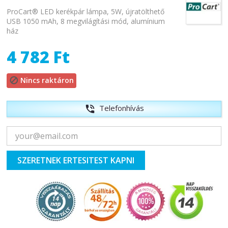
ProCart® LED kerékpár lámpa, 5W, újratölthető
USB 1050 mAh, 8 megvilágítási mód, alumínium
ház
4 782 Ft
Nincs raktáron

Telefonhívás
phone_in_talk
SZERETNEK ERTESITEST KAPNI