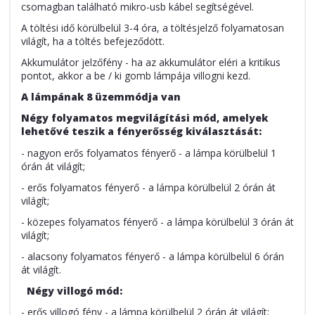
csomagban található mikro-usb kábel segítségével.
A töltési idő körülbelül 3-4 óra, a töltésjelző folyamatosan
világít, ha a töltés befejeződött.
Akkumulátor jelzőfény - ha az akkumulátor eléri a kritikus
pontot, akkor a be / ki gomb lámpája villogni kezd.
A lámpának 8 üzemmódja van
Négy folyamatos megvilágítási mód, amelyek
lehetővé teszik a fényerősség kiválasztását:
- nagyon erős folyamatos fényerő - a lámpa körülbelül 1
órán át világít;
- erős folyamatos fényerő - a lámpa körülbelül 2 órán át
világít;
- közepes folyamatos fényerő - a lámpa körülbelül 3 órán át
világít;
- alacsony folyamatos fényerő - a lámpa körülbelül 6 órán
át világít.
Négy villogó mód:
- erős villogó fény - a lámpa körülbelül 2 órán át világít;