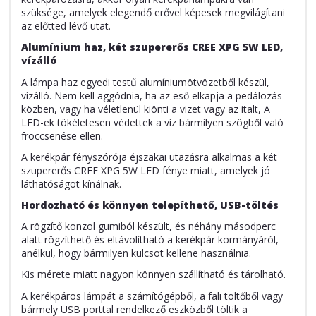
szüksége, amelyek elegendő erővel képesek megvilágítani
az előtted lévő utat.
Alumínium haz, két szupererős CREE XPG 5W LED,
vízálló
A lámpa haz egyedi testű alumíniumötvözetből készül,
vízálló. Nem kell aggódnia, ha az eső elkapja a pedálozás
közben, vagy ha véletlenül kiönti a vizet vagy az italt, A
LED-ek tökéletesen védettek a víz bármilyen szögből való
fröccsenése ellen.
A kerékpár fényszórója éjszakai utazásra alkalmas a két
szupererős CREE XPG 5W LED fénye miatt, amelyek jó
láthatóságot kínálnak.
Hordozható és könnyen telepíthető, USB-töltés
A rögzítő konzol gumiból készült, és néhány másodperc
alatt rögzíthető és eltávolítható a kerékpár kormányáról,
anélkül, hogy bármilyen kulcsot kellene használnia.
Kis mérete miatt nagyon könnyen szállítható és tárolható.
A kerékpáros lámpát a számítógépből, a fali töltőből vagy
bármely USB porttal rendelkező eszközből töltik a