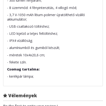
- 300 lumen fényáram;
- 8 üzemmód: 4 fényintenzitás, 4 villogó mód;
- 3,7 V-1050 mAh lítium-polimer újratölthető vízálló
akkumulátor;
- USB-csatlakozó töltéshez;
- LED kijelző a teljes feltöltéshez;
- IPX4 vízállóság;
- alumíniumból és gumiból készült;
- méretek 10x4x20,6 cm;
- fekete szín.
Csomag tartalma:
- kerékpár lámpa;
Vélemények
Be the first to write your review !