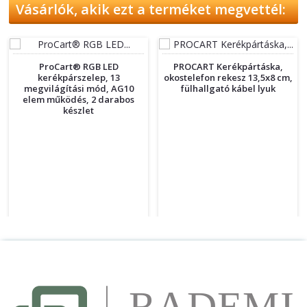
Vásárlók, akik ezt a terméket megvettél:
ProCart® RGB LED
PROCART Kerékpártáska,
kerékpárszelep, 13
okostelefon rekesz 13,5x8 cm,
megvilágítási mód, AG10
fülhallgató kábel lyuk
elem működés, 2 darabos
készlet
Ár
Ár
2 270 Ft
3 485 Ft


Nincs készleten
Nincs készleten