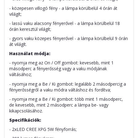
- közepesen villogó fény - a lámpa körülbelül 4 órán át
világít;
- lassú vaku alacsony fényerővel - a lámpa körülbelül 18
órán keresztül világít;
- gyors vaku közepes fényerővel - a lámpa körülbelül 9 órán
át világít.
Használat módja:
- nyomja meg az On / Off gombot: kevesebb, mint 1
másodperc a fényerősség vagy a vaku módjának
váltásához;
- nyomja meg a Be / Ki gombot: legalább 2 másodpercig a
fényerősségről a vaku módra váltáshoz és fordítva;
- nyomja meg a Be / Ki gombot: több mint 1 másodperc,
de kevesebb, mint 2 másodperc a lámpa be- vagy
kikapcsolásához.
Specifikációk:
- 2xLED CREE XPG 5W fényforrás;