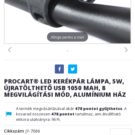
Atinge pentru a mari
PROCART® LED KERÉKPÁR LÁMPA, 5W,
ÚJRATÖLTHETŐ USB 1050 MAH, 8
MEGVILÁGÍTÁSI MÓD, ALUMÍNIUM HÁZ
A termék megvásárlásával akár
478
pontot gyűjthetsz
. A
kosarad összesen
478
pontot
tartalmaz, ami átváltható
ekkora utalványra:
96 Ft
.
Cikkszám
JY-7066