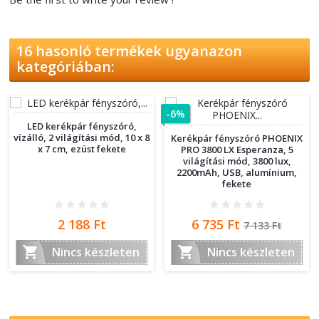
16 hasonló termékek ugyanazon
kategóriában:
-6%
LED kerékpár fényszóró,
vízálló, 2 világítási mód, 10 x 8
Kerékpár fényszóró PHOENIX
x 7 cm, ezüst fekete
PRO 3800 LX Esperanza, 5
világítási mód, 3800 lux,
2200mAh, USB, alumínium,
fekete
Ár
Ár
Normál
2 188 Ft
6 735 Ft
7 133 Ft
ár


Nincs készleten
Nincs készleten