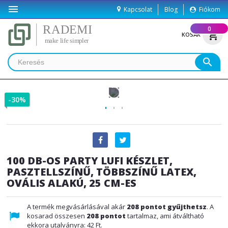

Kapcsolat
Blog
Fiókom
(
0
)
shopping_cart
KOSÁR
search
-30%
100 DB-OS PARTY LUFI KÉSZLET,
PASZTELLSZÍNŰ, TÖBBSZÍNŰ LATEX,
OVÁLIS ALAKÚ, 25 CM-ES
A termék megvásárlásával akár
208
pontot gyűjthetsz
. A
kosarad összesen
208
pontot
tartalmaz, ami átváltható
ekkora utalványra:
42 Ft
.