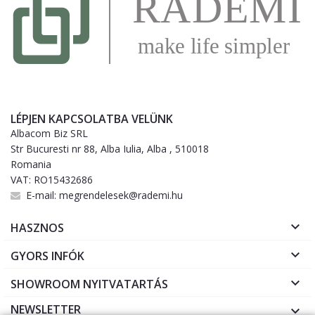
LÉPJEN KAPCSOLATBA VELÜNK
Albacom Biz SRL
Str Bucuresti nr 88, Alba Iulia, Alba , 510018
Romania
VAT: RO15432686
E-mail:
megrendelesek@rademi.hu

HASZNOS

GYORS INFÓK

SHOWROOM NYITVATARTÁS
NEWSLETTER
