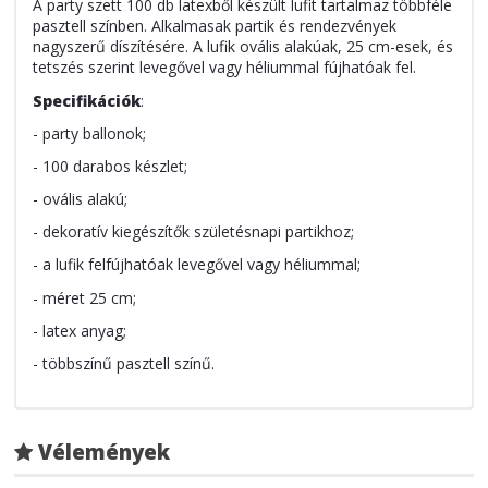
A party szett 100 db latexből készült lufit tartalmaz többféle
pasztell színben. Alkalmasak partik és rendezvények
nagyszerű díszítésére. A lufik ovális alakúak, 25 cm-esek, és
tetszés szerint levegővel vagy héliummal fújhatóak fel.
Specifikációk
:
- party ballonok;
- 100 darabos készlet;
- ovális alakú;
- dekoratív kiegészítők születésnapi partikhoz;
- a lufik felfújhatóak levegővel vagy héliummal;
- méret 25 cm;
- latex anyag;
- többszínű pasztell színű.
Vélemények