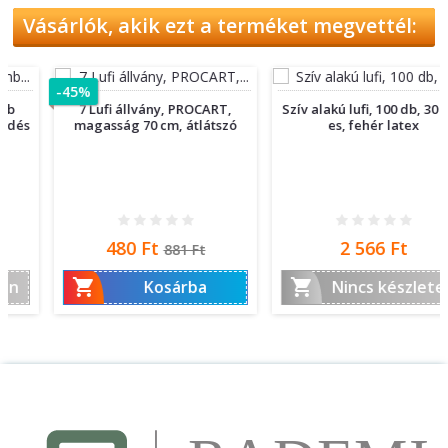
Vásárlók, akik ezt a terméket megvettél:
-45%
7 Lufi állvány, PROCART,
Szív alakú lufi, 100 db, 30 cm-
magasság 70 cm, átlátszó
es, fehér latex
Ár
Normál
Ár
480 Ft
2 566 Ft
881 Ft
ár


Kosárba
Nincs készleten