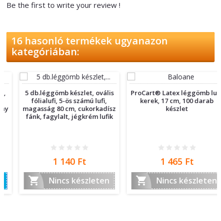
Be the first to write your review !
16 hasonló termékek ugyanazon
kategóriában:
5 db.léggömb készlet, ovális
ProCart® Latex léggömb lufi,
fólialufi, 5-ös számú lufi,
kerek, 17 cm, 100 darab
magasság 80 cm, cukorkadísz
készlet
fánk, fagylalt, jégkrém lufik
Ár
Ár
1 140 Ft
1 465 Ft


Nincs készleten
Nincs készleten