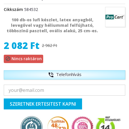
Cikkszám
584532
100 db-os lufi készlet, latex anyagból,
levegővel vagy héliummal felfújható,
többszínű pasztell, ovális alakú, 25 cm-es.
2 082 Ft
2 962 Ft
Nincs raktáron

Telefonhívás
phone_in_talk
SZERETNEK ERTESITEST KAPNI