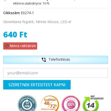
ekkora utalványra:
13 Ft
.
Cikkszám
E0274-1
GlowMania fejpánt, Minnie Mouse, LED-el
640 Ft
Nincs raktáron

Telefonhívás
phone_in_talk
SZERETNEK ERTESITEST KAPNI