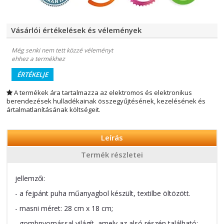
Vásárlói értékelések és vélemények
Még senki nem tett közzé véleményt
ehhez a termékhez
ÉRTÉKELJE
A termékek ára tartalmazza az elektromos és elektronikus
berendezések hulladékainak összegyűjtésének, kezelésének és
ártalmatlanításának költségeit.
Leírás
Termék részletei
jellemzői:
- a fejpánt puha műanyagbol készült, textilbe öltözött.
- masni méret: 28 cm x 18 cm;
- gombnyomással világít, amely az alsó részén található;