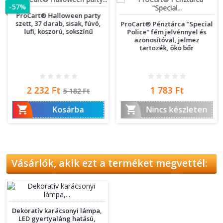
-57%
ProCart® Halloween party
szett, 37 darab, sisak, fúvó,
ProCart® Pénztárca "Special
lufi, koszorú, sokszínű
Police" fém jelvénnyel és
azonosítóval, jelmez
tartozék, öko bőr
Ár
Normál
Ár
2 232 Ft
1 783 Ft
5 182 Ft
ár


Kosárba
Nincs készleten
Vásárlók, akik ezt a terméket megvettél:
Dekoratív karácsonyi lámpa,
LED gyertyaláng hatású,