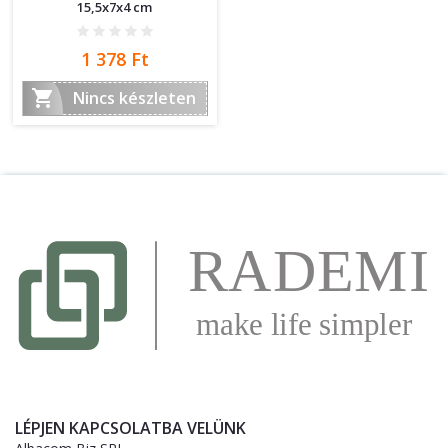
15,5x7x4 cm
Ár
1 378 Ft

Nincs készleten
LÉPJEN KAPCSOLATBA VELÜNK