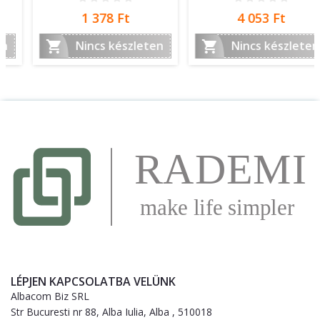
Ár
Ár
1 378 Ft
4 053 Ft


Nincs készleten
Nincs készleten
LÉPJEN KAPCSOLATBA VELÜNK
Albacom Biz SRL
Str Bucuresti nr 88, Alba Iulia, Alba , 510018