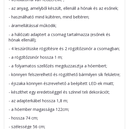
- az anyag, amelyből készült, ellenáll a hónak és az esőnek;
- használható mind kültéren, mind beltéren;
- áramellátással működik;
- a hálózati adaptert a csomag tartalmazza (esőnek és
hónak ellenáll);
- 4 leszúrótüske rögzítésre és 2 rögzítőzsinór a csomagban;
- a rögzítőzsinór hossza 1 m;
- a folyamatos szellőzés megduzzasztja a hóembert;
- könnyen felszerelhető és rögzíthető bármilyen sík felületre;
- éjszaka könnyen észrevehető a beépített LED-ek miatt;
- készíthet egy eredetiséggel és színnel teli dekorációt;
- az adapterkábel hossza 1,8 m;
- a hóember magassága 122cm;
- hossza 74 cm;
- szélessége 56 cm;