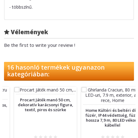
- többszínű.
Vélemények
Be the first to write your review !
16 hasonló termékek ugyanazon
kategóriában:
Procart Játék manó 50 cm,
dekoratív karácsonyi figura,
textil, piros és szürke
Home Kültéri és beltéri dísz
füzér, IP44 védettség, füzér
hossza 7,9 m, 80 LED vékony
kábellel