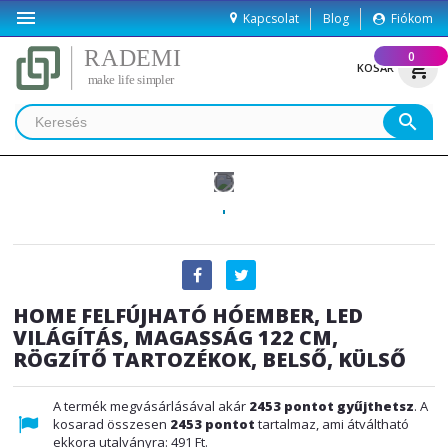

Kapcsolat
Blog
Fiókom
(
0
)
shopping_cart
KOSÁR
search
HOME FELFÚJHATÓ HÓEMBER, LED
VILÁGÍTÁS, MAGASSÁG 122 CM,
RÖGZÍTŐ TARTOZÉKOK, BELSŐ, KÜLSŐ
A termék megvásárlásával akár
2453
pontot gyűjthetsz
. A
kosarad összesen
2453
pontot
tartalmaz, ami átváltható
ekkora utalványra:
491 Ft
.