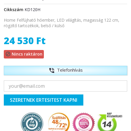
Cikkszám
KD120H
Home Felfújható hóember, LED világítás, magasság 122 cm,
rögzítő tartozékok, belső / külső
24 530 Ft
Nincs raktáron

Telefonhívás
phone_in_talk
SZERETNEK ERTESITEST KAPNI