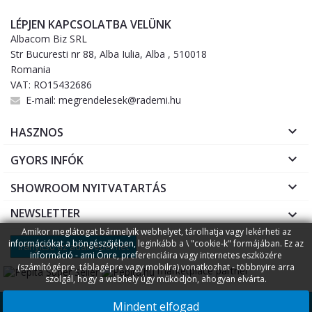
LÉPJEN KAPCSOLATBA VELÜNK
Albacom Biz SRL
Str Bucuresti nr 88, Alba Iulia, Alba , 510018
Romania
VAT: RO15432686
E-mail:
megrendelesek@rademi.hu

HASZNOS

GYORS INFÓK

SHOWROOM NYITVATARTÁS
NEWSLETTER

Amikor meglátogat bármelyik webhelyet, tárolhatja vagy lekérheti az
információkat a böngészőjében, leginkább a \ "cookie-k" formájában. Ez az
Irányítsd az adatvédelmet
információ - ami Önre, preferenciáira vagy internetes eszközére
(számítógépre, táblagépre vagy mobilra) vonatkozhat - többnyire arra
marketplace partner
szolgál, hogy a webhely úgy működjön, ahogyan elvárta.
Copyright © 2026
Rademi.hu
Fogyasztóvédelem
Online
||
Mindent elfogad