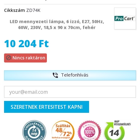
Cikkszám
ZD74K
LED mennyezeti lámpa, 6 izzó, E27, 50Hz,
60W, 230V, 18,5 x 90 x 70cm, fehér
10 204 Ft
Nincs raktáron

Telefonhívás
phone_in_talk
SZERETNEK ERTESITEST KAPNI