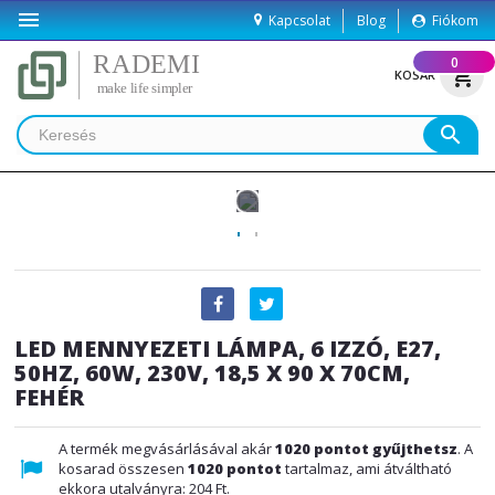

Kapcsolat
Blog
Fiókom
(
0
)
shopping_cart
KOSÁR
search
LED MENNYEZETI LÁMPA, 6 IZZÓ, E27,
50HZ, 60W, 230V, 18,5 X 90 X 70CM,
FEHÉR
A termék megvásárlásával akár
1020
pontot gyűjthetsz
. A
kosarad összesen
1020
pontot
tartalmaz, ami átváltható
ekkora utalványra:
204 Ft
.