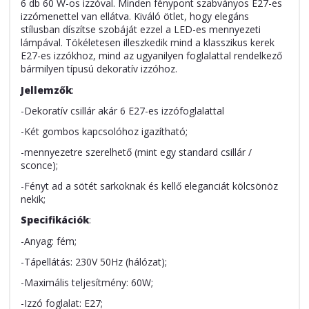
6 db 60 W-os izzóval. Minden fénypont szabványos E27-es
izzómenettel van ellátva. Kiváló ötlet, hogy elegáns
stílusban díszítse szobáját ezzel a LED-es mennyezeti
lámpával. Tökéletesen illeszkedik mind a klasszikus kerek
E27-es izzókhoz, mind az ugyanilyen foglalattal rendelkező
bármilyen típusú dekoratív izzóhoz.
Jellemzők
:
-Dekoratív csillár akár 6 E27-es izzófoglalattal
-Két gombos kapcsolóhoz igazítható;
-mennyezetre szerelhető (mint egy standard csillár /
sconce);
-Fényt ad a sötét sarkoknak és kellő eleganciát kölcsönöz
nekik;
Specifikációk
:
-Anyag: fém;
-Tápellátás: 230V 50Hz (hálózat);
-Maximális teljesítmény: 60W;
-Izzó foglalat: E27;