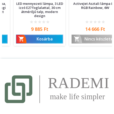
LED mennyezeti lámpa, 3 LED
ActiveJet Asztali lámpa LED
izzó E27 foglalattal, 30 cm
RGB Rainbow, 6W
átmérőjű talp, modern
design
Ár
Ár
9 885 Ft
14 666 Ft


Kosárba
Nincs készleten