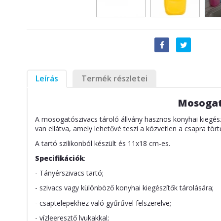
Leírás
Termék részletei
Mosogató
A mosogatószivacs tároló állvány hasznos konyhai kiegészí
van ellátva, amely lehetővé teszi a közvetlen a csapra tört
A tartó szilikonból készült és 11x18 cm-es.
Specifikációk
:
- Tányérszivacs tartó;
- szivacs vagy különböző konyhai kiegészítők tárolására;
- csaptelepekhez való gyűrűvel felszerelve;
- vízleeresztő lyukakkal;