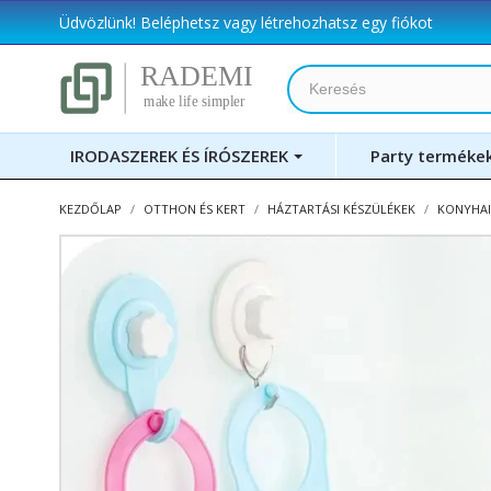
Üdvözlünk!
Beléphetsz
vagy
létrehozhatsz egy fiókot
IRODASZEREK ÉS ÍRÓSZEREK
Party terméke
KEZDŐLAP
OTTHON ÉS KERT
HÁZTARTÁSI KÉSZÜLÉKEK
KONYHAI