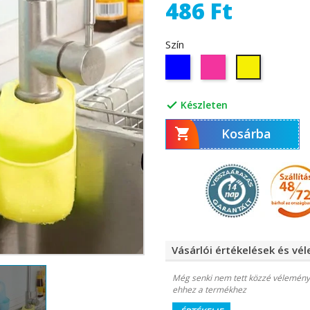
486 Ft
Szín
Kék
Rózsaszín
Sárga
Készleten


Kosárba
Vásárlói értékelések és vé
Még senki nem tett közzé vélemény
ehhez a termékhez