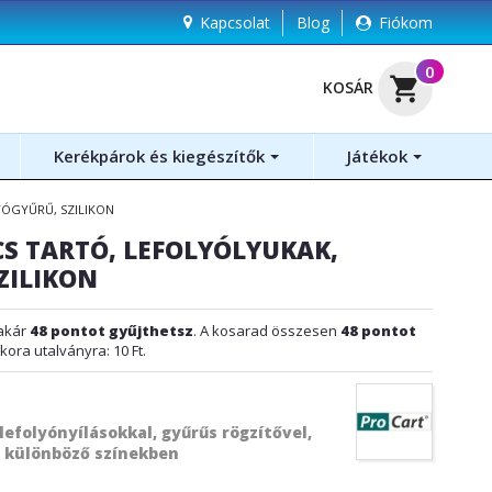
Kapcsolat
Blog
Fiókom
(
0
)
shopping_cart
KOSÁR
Kerékpárok és kiegészítők
Játékok
ÓGYŰRŰ, SZILIKON
S TARTÓ, LEFOLYÓLYUKAK,
ZILIKON
akár
48
pontot gyűjthetsz
. A kosarad összesen
48
pontot
kkora utalványra:
10 Ft
.
lefolyónyílásokkal, gyűrűs rögzítővel,
, különböző színekben