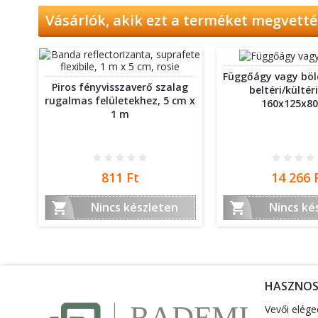
Vásárlók, akik ezt a terméket megvettél
Függőágy vagy bölc
Piros fényvisszaverő szalag
beltéri/kültér
rugalmas felületekhez, 5 cm x
160x125x8
1 m
Ár
Ár
811 Ft
14 266 


Nincs készleten
Nincs ké
HASZNO
Vevői elége