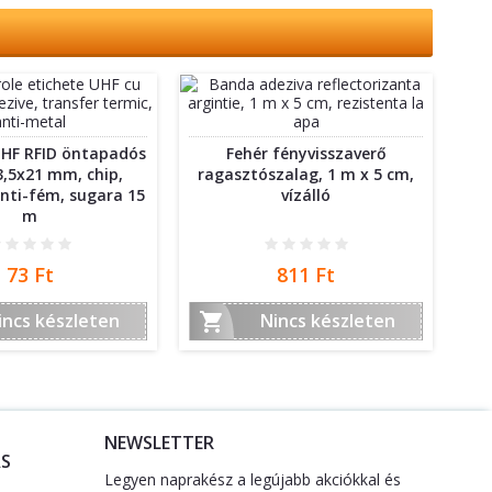
HF RFID öntapadós
Fehér fényvisszaverő
3,5x21 mm, chip,
ragasztószalag, 1 m x 5 cm,
nti-fém, sugara 15
vízálló
m
Ár
Ár
73 Ft
811 Ft

incs készleten
Nincs készleten
NEWSLETTER
S
Legyen naprakész a legújabb akciókkal és