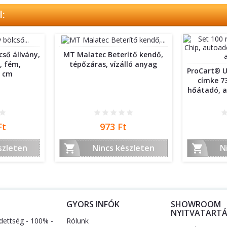
:
ső állvány,
MT Malatec Beterítő kendő,
i, fém,
tépőzáras, vízálló anyag
ProCart® U
0 cm
címke 7
hőátadó, a
Ár
Ft
973 Ft


szleten
Nincs készleten
N
S
GYORS INFÓK
SHOWROOM
NYITVATARTÁ
dettség - 100% -
Rólunk