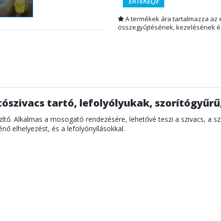
ÉRTÉKELJE
A termékek ára tartalmazza az 
összegyűjtésének, kezelésének és
szivacs tartó, lefolyólyukak, szorítógyűrű,
tő. Alkalmas a mosogató rendezésére, lehetővé teszi a szivacs, a szap
énő elhelyezést, és a lefolyónyílásokkal.