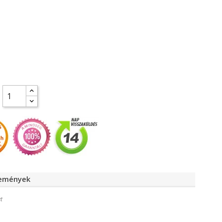
lemények
t