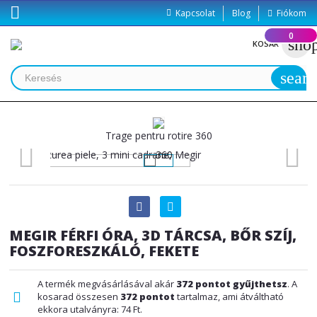

Kapcsolat
Blog
Fiókom
(
0
)
sho
KOSÁR
searc
Trage pentru rotire 360
MEGIR FÉRFI ÓRA, 3D TÁRCSA, BŐR SZÍJ,
FOSZFORESZKÁLÓ, FEKETE
A termék megvásárlásával akár
372
pontot gyűjthetsz
. A
kosarad összesen
372
pontot
tartalmaz, ami átváltható
ekkora utalványra:
74 Ft
.