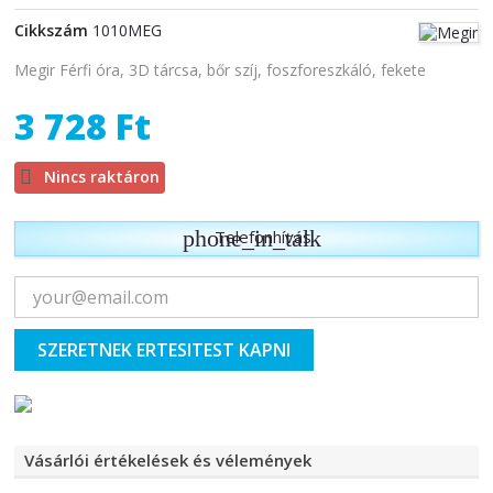
Cikkszám
1010MEG
Megir Férfi óra, 3D tárcsa, bőr szíj, foszforeszkáló, fekete
3 728 Ft

Nincs raktáron
phone_in_talk
Telefonhívás
SZERETNEK ERTESITEST KAPNI
Vásárlói értékelések és vélemények