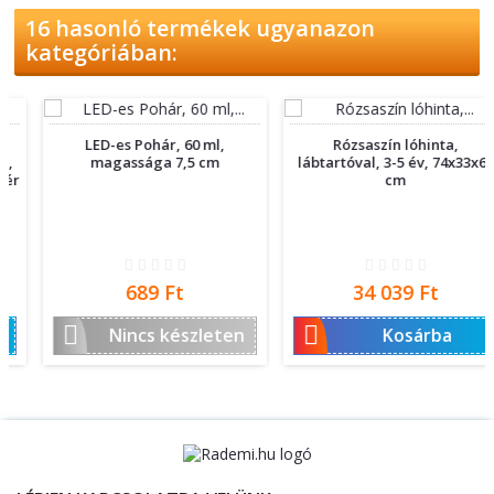
16 hasonló termékek ugyanazon
kategóriában:
LED-es Pohár, 60 ml,
Rózsaszín lóhinta,
magassága 7,5 cm
lábtartóval, 3-5 év, 74x33x62
cm
Ár
Ár
689 Ft
34 039 Ft


Nincs készleten
Kosárba