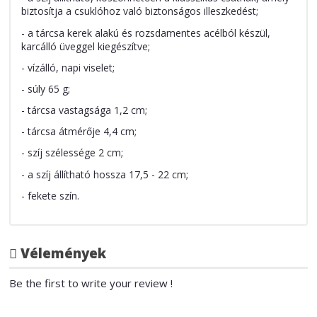
biztosítja a csuklóhoz való biztonságos illeszkedést;
- a tárcsa kerek alakú és rozsdamentes acélból készül,
karcálló üveggel kiegészítve;
- vízálló, napi viselet;
- súly 65 g;
- tárcsa vastagsága 1,2 cm;
- tárcsa átmérője 4,4 cm;
- szíj szélessége 2 cm;
- a szíj állítható hossza 17,5 - 22 cm;
- fekete szín.
Vélemények
Be the first to write your review !