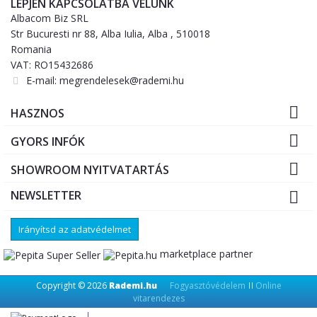
LÉPJEN KAPCSOLATBA VELÜNK
Albacom Biz SRL
Str Bucuresti nr 88, Alba Iulia, Alba , 510018
Romania
VAT: RO15432686
E-mail:
megrendelesek@rademi.hu

HASZNOS

GYORS INFÓK

SHOWROOM NYITVATARTÁS
NEWSLETTER

Irányítsd az adatvédelmet
marketplace partner
Copyright © 2026
Rademi.hu
Fogyasztóvédelem
Online
||
vitarendezes