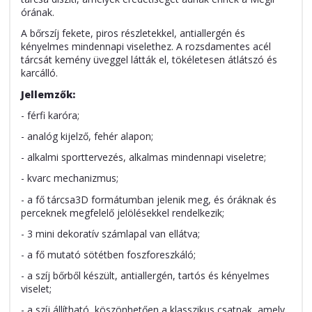
órának.
A bőrszíj fekete, piros részletekkel, antiallergén és
kényelmes mindennapi viselethez. A rozsdamentes acél
tárcsát kemény üveggel látták el, tökéletesen átlátszó és
karcálló.
Jellemzők:
- férfi karóra;
- analóg kijelző, fehér alapon;
- alkalmi sporttervezés, alkalmas mindennapi viseletre;
- kvarc mechanizmus;
- a fő tárcsa3D formátumban jelenik meg, és óráknak és
perceknek megfelelő jelölésekkel rendelkezik;
- 3 mini dekoratív számlapal van ellátva;
- a fő mutató sötétben foszforeszkáló;
- a szíj bőrből készült, antiallergén, tartós és kényelmes
viselet;
- a szíj állítható, köszönhetően a klasszikus csatnak, amely