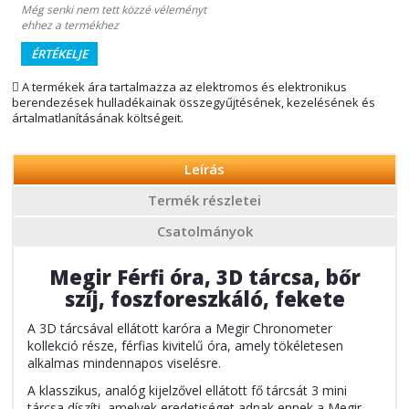
Még senki nem tett közzé véleményt
ehhez a termékhez
ÉRTÉKELJE
A termékek ára tartalmazza az elektromos és elektronikus
berendezések hulladékainak összegyűjtésének, kezelésének és
ártalmatlanításának költségeit.
Leírás
Termék részletei
Csatolmányok
Megir Férfi óra, 3D tárcsa, bőr
szíj, foszforeszkáló, fekete
A 3D tárcsával ellátott karóra a Megir Chronometer
kollekció része, férfias kivitelű óra, amely tökéletesen
alkalmas mindennapos viselésre.
A klasszikus, analóg kijelzővel ellátott fő tárcsát 3 mini
tárcsa díszíti, amelyek eredetiséget adnak ennek a Megir