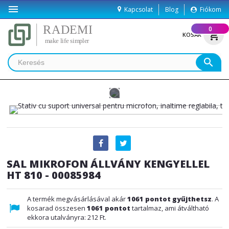

Kapcsolat
Blog
Fiókom
(
0
)
shopping_cart
KOSÁR
search
SAL MIKROFON ÁLLVÁNY KENGYELLEL
HT 810 - 00085984
A termék megvásárlásával akár
1061
pontot gyűjthetsz
. A
kosarad összesen
1061
pontot
tartalmaz, ami átváltható
ekkora utalványra:
212 Ft
.