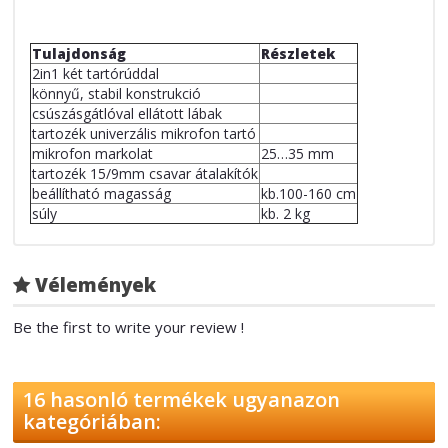
Tulajdonság
Részletek
2in1 két tartórúddal
könnyű, stabil konstrukció
csúszásgátlóval ellátott lábak
tartozék univerzális mikrofon tartó
mikrofon markolat
25…35 mm
tartozék 15/9mm csavar átalakítók
beállítható magasság
kb.100-160 cm
súly
kb. 2 kg
Vélemények
Be the first to write your review !
16 hasonló termékek ugyanazon
kategóriában: