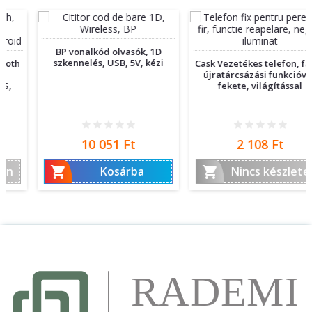
BP vonalkód olvasók, 1D
szkennelés, USB, 5V, kézi
Cask Vezetékes telefon, falra,
újratárcsázási funkcióval,
fekete, világítással
Ár
Ár
10 051 Ft
2 108 Ft


Kosárba
Nincs készleten