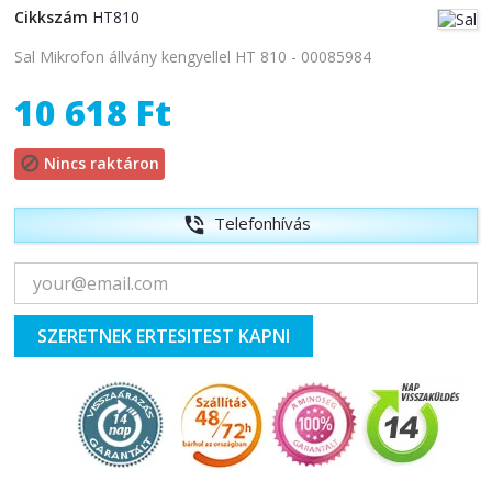
Cikkszám
HT810
Sal Mikrofon állvány kengyellel HT 810 - 00085984
10 618 Ft
Nincs raktáron

Telefonhívás
phone_in_talk
SZERETNEK ERTESITEST KAPNI