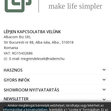
LÉPJEN KAPCSOLATBA VELÜNK
Albacom Biz SRL
Str Bucuresti nr 88, Alba Iulia, Alba , 510018
Romania
VAT: RO15432686
E-mail:
megrendelesek@rademi.hu

HASZNOS

GYORS INFÓK

SHOWROOM NYITVATARTÁS
NEWSLETTER

Amikor meglátogat bármelyik webhelyet, tárolhatja vagy lekérheti az
információkat a böngészőjében, leginkább a \ "cookie-k" formájában. Ez az
Irányítsd az adatvédelmet