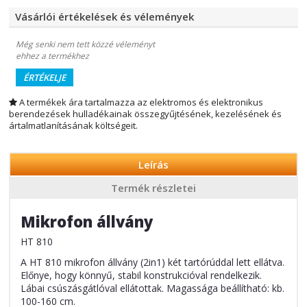
Vásárlói értékelések és vélemények
Még senki nem tett közzé véleményt
ehhez a termékhez
ÉRTÉKELJE
A termékek ára tartalmazza az elektromos és elektronikus
berendezések hulladékainak összegyűjtésének, kezelésének és
ártalmatlanításának költségeit.
Leírás
Termék részletei
Mikrofon állvány
HT 810
A HT 810 mikrofon állvány (2in1) két tartórúddal lett ellátva.
Előnye, hogy könnyű, stabil konstrukcióval rendelkezik.
Lábai csúszásgátlóval ellátottak. Magassága beállítható: kb.
100-160 cm.